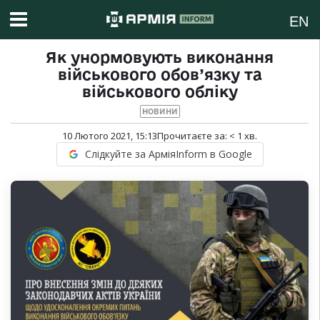
EN
Як унормовують виконання
військового обов’язку та
військового обліку
НОВИНИ
10 Лютого 2021, 15:13
Прочитаєте за:
< 1
хв.
Слідкуйте за АрміяInform в Google