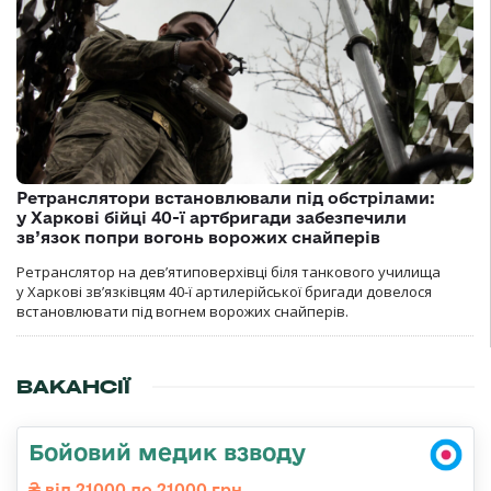
Ретранслятори встановлювали під обстрілами:
у Харкові бійці 40-ї артбригади забезпечили
зв’язок попри вогонь ворожих снайперів
Ретранслятор на дев’ятиповерхівці біля танкового училища
у Харкові зв’язківцям 40-ї артилерійської бригади довелося
встановлювати під вогнем ворожих снайперів.
ВАКАНСІЇ
Бойовий медик взводу
від 21000 до 21000 грн