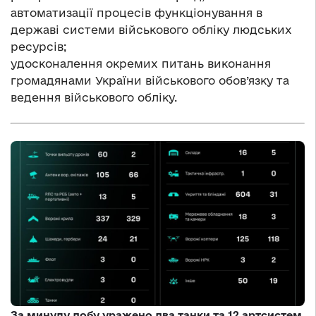
автоматизації процесів функціонування в
державі системи військового обліку людських
ресурсів;
удосконалення окремих питань виконання
громадянами України військового обов’язку та
ведення військового обліку.
За минулу добу уражено два танки та 12 артсистем