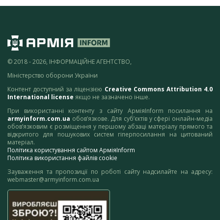
© 2018 - 2026, ІНФОРМАЦІЙНЕ АГЕНТСТВО,
Міністерство оборони України
Контент доступний за ліцензією
Creative Commons Attribution 4.0
International license
якщо не зазначено інше.
При використанні контенту з сайту АрміяInform посилання на
armyinform.com.ua
обов’язкове. Для суб’єктів у сфері онлайн-медіа
обов’язковим є розміщення у першому абзаці матеріалу прямого та
відкритого для пошукових систем гіперпосилання на цитований
матеріал.
Політика користування сайтом АрміяInform
Політика використання файлів cookie
Зауваження та пропозиції по роботі сайту надсилайте на адресу:
webmaster@armyinform.com.ua