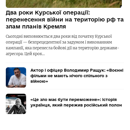
Два роки Курської операції:
перенесення війни на територію рф та
злам планів Кремля
Сьогодні виповнюється два роки від початку Курської
операції — безпрецедентної за задумом і виконанням
кампанії, яка перенесла бойові дії на територію держави-
агресора. Цей крок…
Актор і офіцер Володимир Ращук: «Воєнні
фільми не мають нічого спільного з
війною»
«Це зло має бути переможене»: історія
українця, який пережив російський полон