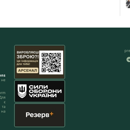
pr
ons
не
orm
Для
м є
 та
 на