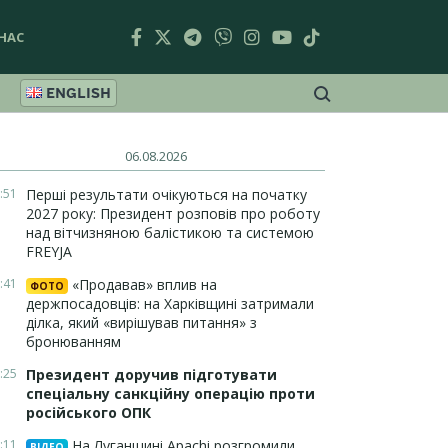
НАС
ENGLISH
06.08.2026
:51
Перші результати очікуються на початку
2027 року: Президент розповів про роботу
над вітчизняною балістикою та системою
FREYJA
:41
«Продавав» вплив на
ФОТО
держпосадовців: на Харківщині затримали
ділка, який «вирішував питання» з
бронюванням
:25
Президент доручив підготувати
спеціальну санкційну операцію проти
російського ОПК
:11
На Луганщині Apachi розгромили
ВІДЕО