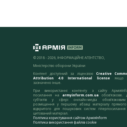
© 2018 - 2026, ІНФОРМАЦІЙНЕ АГЕНТСТВО,
Міністерство оборони України
Контент доступний за ліцензією
Creative Comm
Attribution 4.0 International license
якщо 
зазначено інше.
При використанні контенту з сайту АрміяInf
посилання на
armyinform.com.ua
обов’язкове. 
суб’єктів у сфері онлайн-медіа обов’язкови
розміщення у першому абзаці матеріалу прямого
відкритого для пошукових систем гіперпосилання
цитований матеріал.
Політика користування сайтом АрміяInform
Політика використання файлів cookie