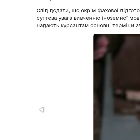
Слід додати, що окрім фахової підгото
суттєва увага вивченню іноземної мов
надають курсантам основні терміни з