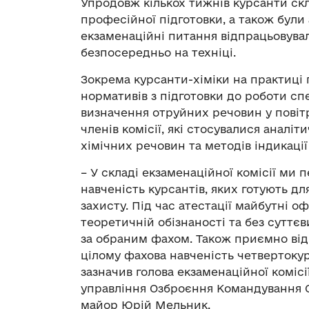
Упродовж кількох тижнів курсанти ск
професійної підготовки, а також були 
екзаменаційні питання відпрацьовува
безпосередньо на техніці.
Зокрема курсанти-хіміки на практиці 
нормативів з підготовки до роботи сп
визначення отруйних речовин у повітр
членів комісії, які стосувалися аналіт
хімічних речовин та методів індикаці
– У складі екзаменаційної комісії ми
навченість курсантів, яких готують дл
захисту. Під час атестації майбутні 
теоретичній обізнаності та без сутт
за обраним фахом. Також приємно відм
цілому фахова навченість четвертоку
зазначив голова екзаменаційної коміс
управління Озброєння Командування С
майор Юрій Мельник.