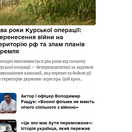
ва роки Курської операції:
еренесення війни на
ериторію рф та злам планів
ремля
ьогодні виповнюється два роки від початку
урської операції — безпрецедентної за задумом
виконанням кампанії, яка перенесла бойові дії
а територію держави-агресора. Цей крок…
Актор і офіцер Володимир
Ращук: «Воєнні фільми не мають
нічого спільного з війною»
«Це зло має бути переможене»:
історія українця, який пережив