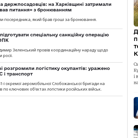
а держпосадовців: на Харківщині затримали
ував питання» з бронюванням
и посередника, який брав гроші за бронювання.
Д
підготувати спеціальну санкційну операцію
п
 ОПК
т
димир Зеленський провів координаційну нараду щодо
К
 росії.
С
i розгромили логістику окупантів: уражено
К
С і транспорт
і 
н
1-ї окремої аеромобільної Слобожанської бригади на
 по ключових об’єктах логістики російських військ.