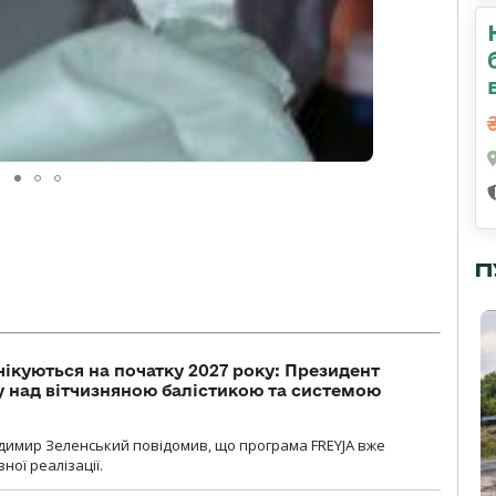
П
чікуються на початку 2027 року: Президент
у над вітчизняною балістикою та системою
димир Зеленський повідомив, що програма FREYJA вже
ної реалізації.