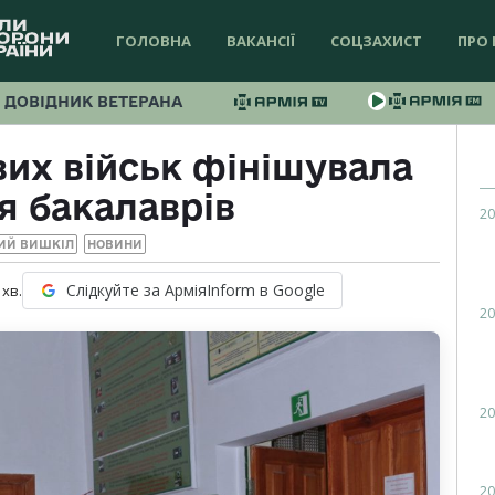
ГОЛОВНА
ВАКАНСІЇ
СОЦЗАХИСТ
ПРО 
ДОВІДНИК ВЕТЕРАНА
вих військ фінішувала
я бакалаврів
20
ИЙ ВИШКІЛ
НОВИНИ
Слідкуйте за АрміяInform в Google
хв.
20
20
20