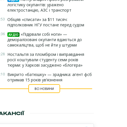
логістику окупантів: уражено
електростанцію, АЗС і транспорт
:53
Обіцяв «списати» за $11 тисяч:
підполковник НГУ постане перед судом
:36
«Підірвали собі ноги» —
АУДІО
деморалізовані окупанти вдаються до
самокаліцтва, щоб не йти у штурми
:28
Ностальгія за пломбіром і виправдання
росії коштували студенту семи років
тюрми: у Харкові засуджено «блогера»
:10
Викрито «батюшку» — зрадника: агент фсб
отримав 15 років ув’язнення
ВСІ НОВИНИ
АКАНСІЇ