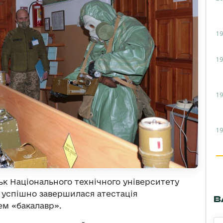
19
19
19
19
ськ Національного технічного університету
» успішно завершилася атестація
В
ем «бакалавр».