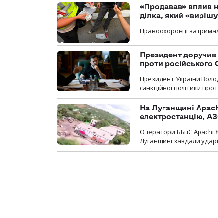
«Продавав» вплив н
ділка, який «виріш
Правоохоронці затримал
Президент доручив 
проти російського
Президент України Воло
санкційної політики проти
На Луганщині Apach
електростанцію, АЗ
Оператори ББпС Apachi 8
Луганщині завдали ударів