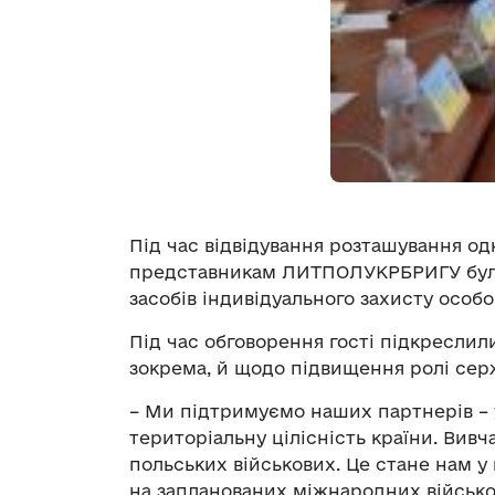
Під час відвідування розташування од
представникам ЛИТПОЛУКРБРИГУ були 
засобів індивідуального захисту особов
Під час обговорення гості підкреслил
зокрема, й щодо підвищення ролі сер
– Ми підтримуємо наших партнерів – у
територіальну цілісність країни. Вив
польських військових. Це стане нам у 
на запланованих міжнародних військов