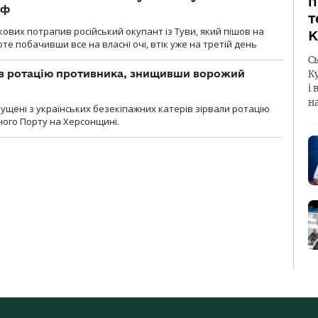
п
рф
т
кових потрапив російський окупант із Туви, який пішов на
К
те побачивши все на власні очі, втік уже на третій день
С
ав ротацію противника, знищивши ворожий
К
і 
н
пущені з українських безекіпажних катерів зірвали ротацію
зного Порту на Херсонщині.