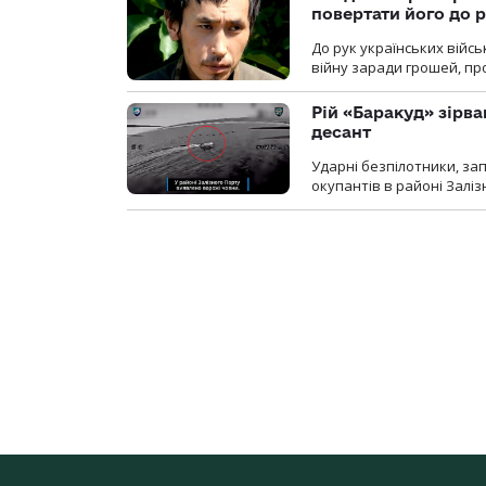
повертати його до 
До рук українських війсь
війну заради грошей, про
Рій «Баракуд» зірв
десант
Ударні безпілотники, за
окупантів в районі Залі