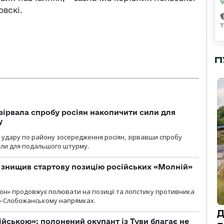
вскі.
П
зірвала спробу росіян накопичити сили для
у
и удару по району зосередження росіян, зірвавши спробу
или для подальшого штурму.
 знищив стартову позицію російських «Молній»
н» продовжує полювати на позиції та логістику противника
но-Слобожанському напрямках.
Д
ійською»: полонений окупант із Туви благає не