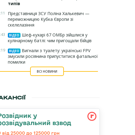
типів
:11
Представниця ЗСУ Поліна Халькевич —
переможницею Кубка Європи зі
скелелазіння
:43
Шеф-кухарі 67 ОМБр зійшлися у
ВІДЕО
кулінарному батлі: чим пригощали бійців
:19
Вигнали з туалету: українські FPV
ВІДЕО
змусили росіянина припуститися фатальної
помилки
ВСІ НОВИНИ
АКАНСІЇ
Розвідник у
розвідувальний взвод
від 25000 до 125000 грн