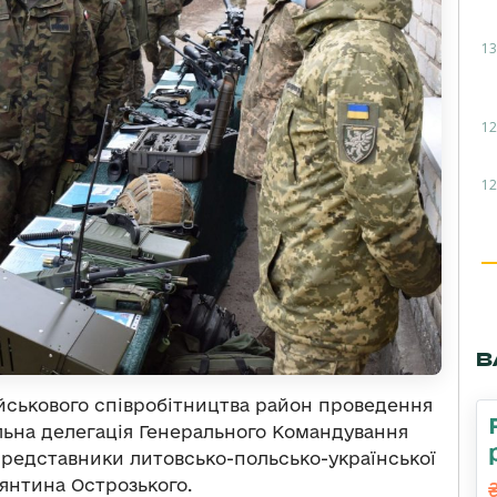
13
12
12
В
ійськового співробітництва район проведення
ільна делегація Генерального Командування
редставники литовсько-польсько-української
янтина Острозького.