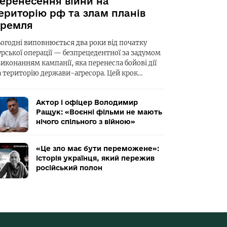
еренесення війни на
ериторію рф та злам планів
ремля
ьогодні виповнюється два роки від початку
урської операції — безпрецедентної за задумом
виконанням кампанії, яка перенесла бойові дії
а територію держави-агресора. Цей крок…
Актор і офіцер Володимир
Ращук: «Воєнні фільми не мають
нічого спільного з війною»
«Це зло має бути переможене»:
історія українця, який пережив
російський полон