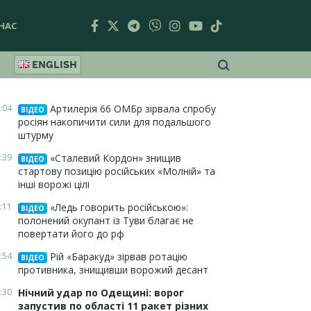
НАС
ENGLISH
:04
Артилерія 66 ОМБр зірвала спробу
ВІДЕО
росіян накопичити сили для подальшого
штурму
:39
«Сталевий Кордон» знищив
ВІДЕО
стартову позицію російських «Молній» та
інші ворожі цілі
:11
«Ледь говорить російською»:
ВІДЕО
полонений окупант із Туви благає не
повертати його до рф
:54
Рій «Баракуд» зірвав ротацію
ВІДЕО
противника, знищивши ворожий десант
:30
Нічний удар по Одещині: ворог
запустив по області 11 ракет різних