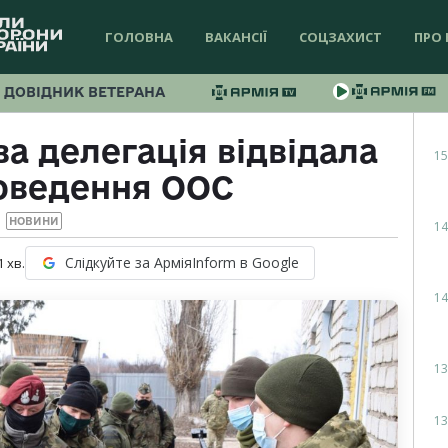
ГОЛОВНА
ВАКАНСІЇ
СОЦЗАХИСТ
ПРО 
ДОВІДНИК ВЕТЕРАНА
а делегація відвідала
15
оведення ООС
НОВИНИ
14
Слідкуйте за АрміяInform в Google
1
хв.
14
13
13