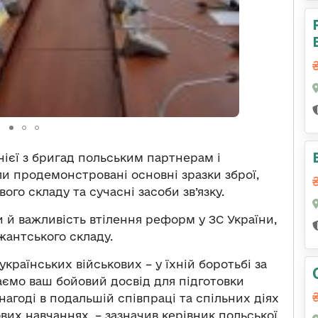
нієї з бригад польським партнерам і
продемонстровані основні зразки зброї,
ого складу та сучасні засоби зв’язку.
и й важливість втілення реформ у ЗС України,
жантського складу.
країнських військових – у їхній боротьбі за
чаємо ваш бойовий досвід для підготовки
нагоді в подальшій співпраці та спільних діях
их навчаннях, – зазначив керівник польської