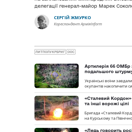
делегації генерал-майор Марек Соколо
СЕРГІЙ ЖМУРКО
Кореспондент АрміяInform
ЛИТПОЛУКРБРИГ
ООС
Артилерія 66 ОМБр 
подальшого штурм
Українські воїни завдал
окупантів накопичити с
«Сталевий Кордон»
та інші ворожі цілі
Бригада «Сталевий Кордо
на Курському та Північ
«Ледь говорить рос