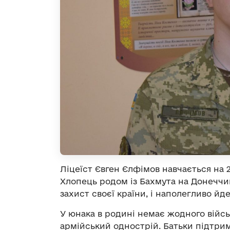
Ліцеїст Євген Єлфімов навчається на 2
Хлопець родом із Бахмута на Донеччи
захист своєї країни, і наполегливо йде
У юнака в родині немає жодного війсь
армійський однострій. Батьки підтрим