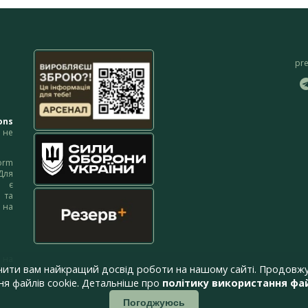
pr
ons
не
orm
Для
м є
 та
 на
 на
чити вам найкращий досвід роботи на нашому сайті. Продовжу
я файлів cookie. Детальніше про
політику використання фай
Погоджуюсь