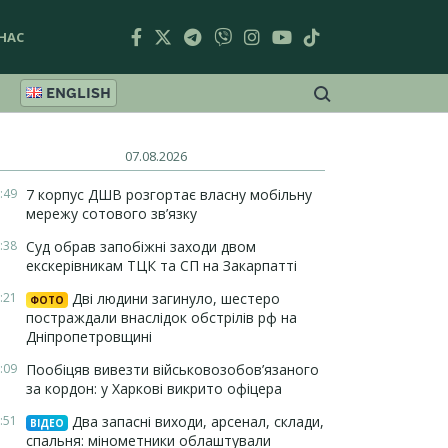
НАС
ENGLISH
07.08.2026
:49
7 корпус ДШВ розгортає власну мобільну
мережу сотового зв’язку
:38
Суд обрав запобіжні заходи двом
екскерівникам ТЦК та СП на Закарпатті
:21
Дві людини загинуло, шестеро
ФОТО
постраждали внаслідок обстрілів рф на
Дніпропетровщині
:09
Пообіцяв вивезти військовозобов’язаного
за кордон: у Харкові викрито офіцера
:51
Два запасні виходи, арсенал, склади,
ВІДЕО
спальня: мінометники облаштували