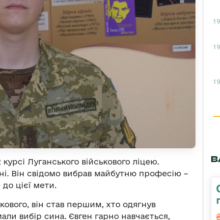
19
19
19
В
 курсі Луганського військового ліцею.
ні. Він свідомо вибрав майбутню професію –
 до цієї мети.
кового, він став першим, хто одягнув
али вибір сина. Євген гарно навчається,