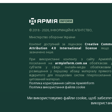
© 2018 - 2026, ІНФОРМАЦІЙНЕ АГЕНТСТВО,
Міністерство оборони України
Контент доступний за ліцензією
Creative Comm
Attribution 4.0 International license
якщо 
зазначено інше.
При використанні контенту з сайту АрміяInf
посилання на
armyinform.com.ua
обов’язкове. 
суб’єктів у сфері онлайн-медіа обов’язкови
розміщення у першому абзаці матеріалу прямого
відкритого для пошукових систем гіперпосилання
цитований матеріал.
Політика користування сайтом АрміяInform
Політика використання файлів cookie
Зауваження та пропозиції по роботі сайту надсилайте
Ми використовуємо файли cookie, щоб забезпе
адресу:
webmaster@armyinform.com.ua
використанн