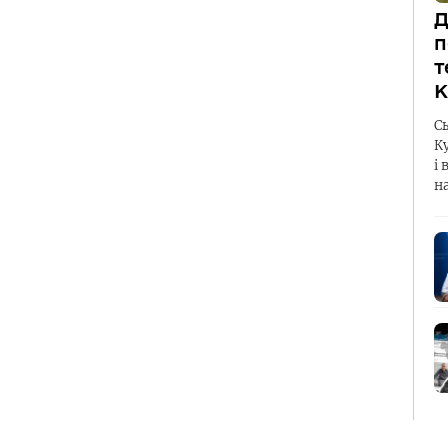
Д
п
т
К
С
К
і 
н