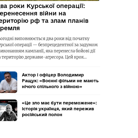
ва роки Курської операції:
еренесення війни на
ериторію рф та злам планів
ремля
ьогодні виповнюється два роки від початку
урської операції — безпрецедентної за задумом
виконанням кампанії, яка перенесла бойові дії
а територію держави-агресора. Цей крок…
Актор і офіцер Володимир
Ращук: «Воєнні фільми не мають
нічого спільного з війною»
«Це зло має бути переможене»:
історія українця, який пережив
російський полон