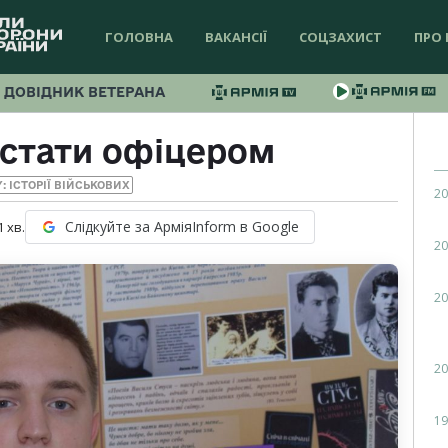
ГОЛОВНА
ВАКАНСІЇ
СОЦЗАХИСТ
ПРО 
ДОВІДНИК ВЕТЕРАНА
 стати офіцером
Y: ІСТОРІЇ ВІЙСЬКОВИХ
20
Слідкуйте за АрміяInform в Google
1
хв.
20
20
20
19