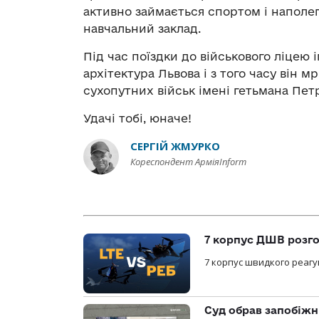
активно займається спортом і наполег
навчальний заклад.
Під час поїздки до військового ліцею 
архітектура Львова і з того часу він м
сухопутних військ імені гетьмана Пет
Удачі тобі, юначе!
СЕРГІЙ ЖМУРКО
Кореспондент АрміяInform
7 корпус ДШВ розго
7 корпус швидкого реагу
Суд обрав запобіжн