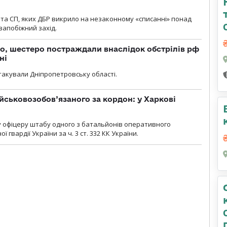
та СП, яких ДБР викрило на незаконному «списанні» понад
 запобіжний захід.
о, шестеро постраждали внаслідок обстрілів рф
ні
атакували Дніпропетровську області.
йськовозобов’язаного за кордон: у Харкові
у офіцеру штабу одного з батальйонів оперативного
гвардії України за ч. 3 ст. 332 КК України.