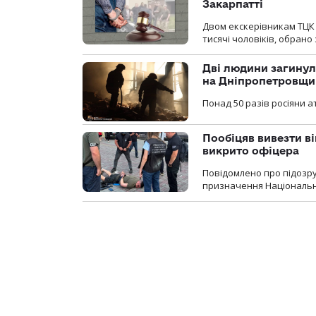
Закарпатті
Двом екскерівникам ТЦК 
тисячі чоловіків, обрано
Дві людини загинул
на Дніпропетровщи
Понад 50 разів росіяни 
Пообіцяв вивезти ві
викрито офіцера
Повідомлено про підозр
призначення Національної 