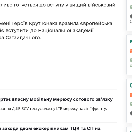
ливо готується до вступу у вищий військовий
імені Героїв Крут юнака вразила європейська
ріє вступити до Національної академії
ра Сагайдачного.
ртає власну мобільну мережу сотового зв’язку
вання ДШВ ЗСУ тестує власну LTE-мережу на лінії фронту.
і заходи двом екскерівникам ТЦК та СП на