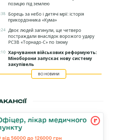
позицію під землею
:38
Борець за небо і дитячі мрії: історія
прикордонника «Кума»
:24
Двоє людей загинули, ще четверо
постраждали внаслідок ворожого удару
РСЗВ «Торнадо-С» по Ізюму
:10
Харчування військових реформують:
Міноборони запускає нову систему
закупівель
ВСІ НОВИНИ
АКАНСІЇ
Офіцер, лікар медичного
пункту
від 56000 до 126000 грн