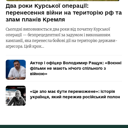
Два роки Курської операції:
перенесення війни на територію рф та
злам планів Кремля
Сьогодні виповнюється два роки від початку Курської
операції — безпрецедентної за задумом і виконанням
кампанії, яка перенесла бойові дії на територію держави-
агресора. Цей крок…
Актор і офіцер Володимир Ращук: «Воєнні
фільми не мають нічого спільного з
війною»
«Це зло має бути переможене»: історія
українця, який пережив російський полон