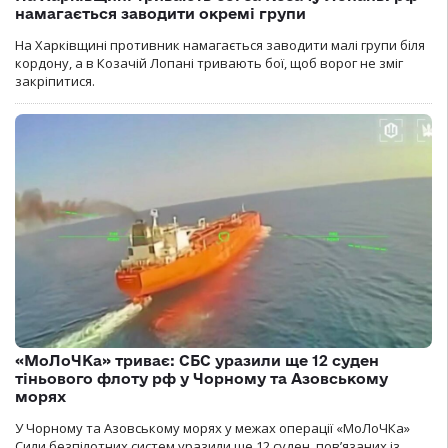
намагається заводити окремі групи
На Харківщині противник намагається заводити малі групи біля
кордону, а в Козачій Лопані тривають бої, щоб ворог не зміг
закріпитися.
«МоЛоЧКа» триває: СБС уразили ще 12 суден
тіньового флоту рф у Чорному та Азовському
морях
У Чорному та Азовському морях у межах операції «МоЛоЧКа»
Сили безпілотних систем уразили ще 12 суден, пов’язаних із