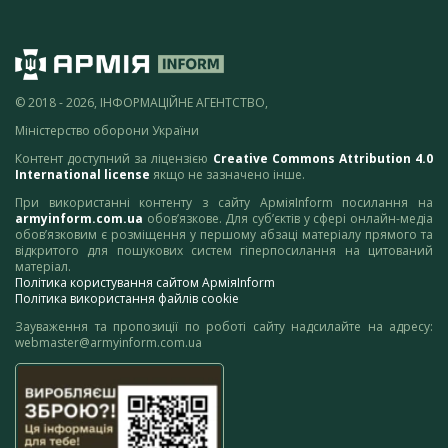
© 2018 - 2026, ІНФОРМАЦІЙНЕ АГЕНТСТВО,
Міністерство оборони України
Контент доступний за ліцензією
Creative Commons Attribution 4.0
International license
якщо не зазначено інше.
При використанні контенту з сайту АрміяInform посилання на
armyinform.com.ua
обов’язкове. Для суб’єктів у сфері онлайн-медіа
обов’язковим є розміщення у першому абзаці матеріалу прямого та
відкритого для пошукових систем гіперпосилання на цитований
матеріал.
Політика користування сайтом АрміяInform
Політика використання файлів cookie
Зауваження та пропозиції по роботі сайту надсилайте на адресу:
webmaster@armyinform.com.ua