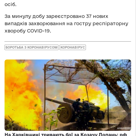
осіб.
За минулу добу зареєстровано 37 нових
випадків захворювання на гостру респіраторну
хворобу COVID-19.
БОРОТЬБА З КОРОНАВІРУСОМ
КОРОНАВІРУС
На Харківщині тривають бої за Козачу Лопань: рф