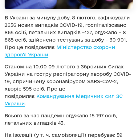
В Україні за минулу добу, 8 лютого, зафіксували
2656 нових випадків COVID-19, госпіталізовано
865 осіб, летальних випадків –127, одужало – 8
865 осіб, здійснено тестувань за добу – 30 901.
Про це повідомляє
Міністерство охорони
здоров’я України
.
Станом на 10.00 09 лютого в Збройних Силах
України на гостру респіраторну хворобу COVID-
19, спричинену коронавірусом SARS-CoV-2,
хворіє 595 осіб. Про це
повідомляє
Командування Медичних сил ЗС
України
.
Всього за час пандемії одужало 15 197 осіб,
летальних випадків 43.
На ізоляції (у т. ч. самоізоляції) перебуває 59