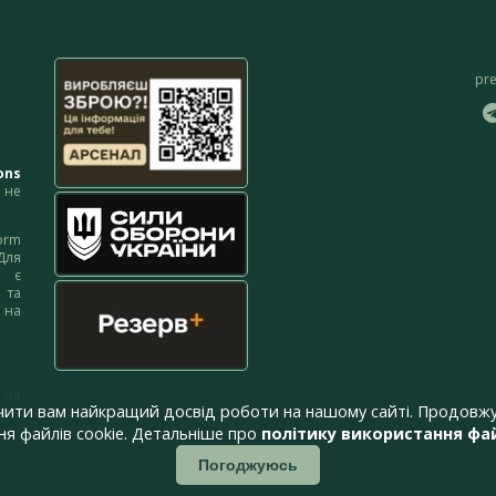
pr
ons
не
orm
Для
м є
 та
 на
 на
чити вам найкращий досвід роботи на нашому сайті. Продовжу
я файлів cookie. Детальніше про
політику використання фай
Погоджуюсь