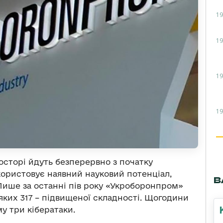
19
19
19
19
росторі йдуть безперервно з початку
икористовує наявний науковий потенціал,
В
ише за останні пів року «Укроборонпром»
 яких 317 – підвищеної складності. Щогодини
у три кібератаки.