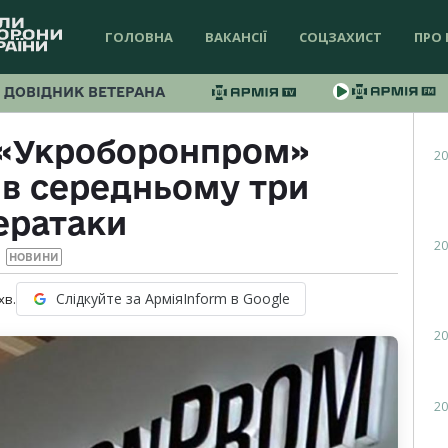
ГОЛОВНА
ВАКАНСІЇ
СОЦЗАХИСТ
ПРО 
ДОВІДНИК ВЕТЕРАНА
 «Укроборонпром»
20
 в середньому три
ератаки
20
НОВИНИ
Слідкуйте за АрміяInform в Google
хв.
20
20