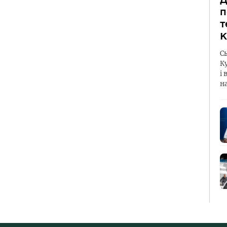
п
т
К
С
К
і 
н