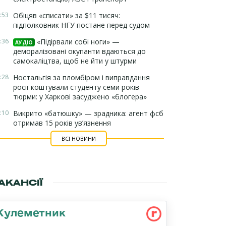
:53
Обіцяв «списати» за $11 тисяч:
підполковник НГУ постане перед судом
:36
«Підірвали собі ноги» —
АУДІО
деморалізовані окупанти вдаються до
самокаліцтва, щоб не йти у штурми
:28
Ностальгія за пломбіром і виправдання
росії коштували студенту семи років
тюрми: у Харкові засуджено «блогера»
:10
Викрито «батюшку» — зрадника: агент фсб
отримав 15 років ув’язнення
ВСІ НОВИНИ
АКАНСІЇ
Кулеметник