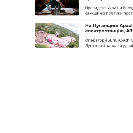
Президент України Воло
санкційної політики проти
На Луганщині Apach
електростанцію, АЗ
Оператори ББпС Apachi 8
Луганщині завдали ударів