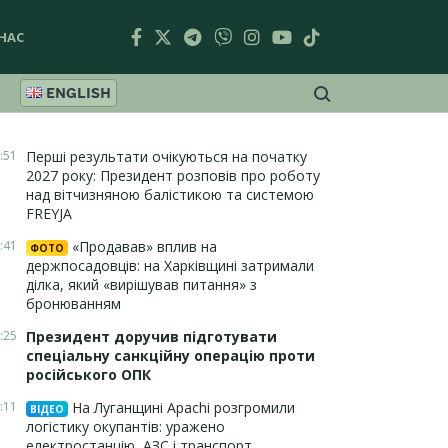
НАС
ENGLISH
:51
Перші результати очікуються на початку
2027 року: Президент розповів про роботу
над вітчизняною балістикою та системою
FREYJA
:41
«Продавав» вплив на
ФОТО
держпосадовців: на Харківщині затримали
ділка, який «вирішував питання» з
бронюванням
:25
Президент доручив підготувати
спеціальну санкційну операцію проти
російського ОПК
:11
На Луганщині Apachi розгромили
ВІДЕО
логістику окупантів: уражено
електростанцію, АЗС і транспорт