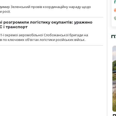
димир Зеленський провів координаційну нараду щодо
 росії.
i розгромили логістику окупантів: уражено
С і транспорт
1-ї окремої аеромобільної Слобожанської бригади на
П
 по ключових об’єктах логістики російських військ.
Д