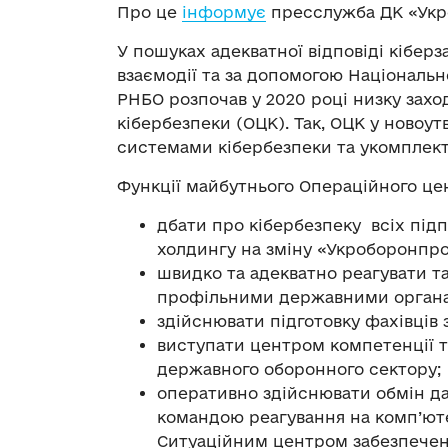
Про це
інформує
пресслужба ДК «Укр
У пошуках адекватної відповіді кіберз
взаємодії та за допомогою Національ
РНБО розпочав у 2020 році низку захо
кібербезпеки (ОЦК). Так, ОЦК у ново
системами кібербезпеки та укомплек
Функції майбутнього Операційного це
дбати про кібербезпеку всіх під
холдингу на зміну «Укроборонпр
швидко та адекватно реагувати та
профільними державними органам
здійснювати підготовку фахівців 
виступати центром компетенції т
державного оборонного сектору;
оперативно здійснювати обмін да
командою реагування на комп’юте
Ситуаційним центром забезпечен