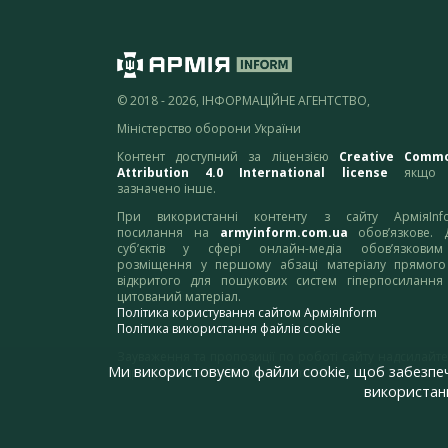
© 2018 - 2026, ІНФОРМАЦІЙНЕ АГЕНТСТВО,
Міністерство оборони України
Контент доступний за ліцензією
Creative Comm
Attribution 4.0 International license
якщо 
зазначено інше.
При використанні контенту з сайту АрміяInf
посилання на
armyinform.com.ua
обов’язкове. 
суб’єктів у сфері онлайн-медіа обов’язкови
розміщення у першому абзаці матеріалу прямого
відкритого для пошукових систем гіперпосилання
цитований матеріал.
Політика користування сайтом АрміяInform
Політика використання файлів cookie
Зауваження та пропозиції по роботі сайту надсилайте
Ми використовуємо файли cookie, щоб забезпе
адресу:
webmaster@armyinform.com.ua
використанн