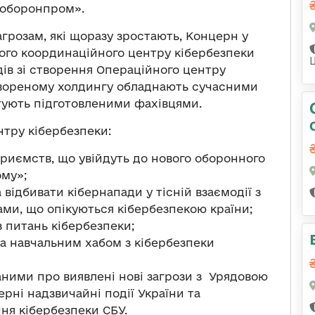
оборонпром».
агрозам, які щоразу зростають, Концерн у
ного координаційного центру кібербезпеки
дів зі створення Операційного центру
утвореному холдингу обладнають сучасними
тують підготовленими фахівцями.
нтру кібербезпеки:
приємств, що увійдуть до нового оборонного
ому»;
 відбивати кібернапади у тісній взаємодії з
и, що опікуються кібербезпекою країни;
з питань кібербезпеки;
а навчальним хабом з кібербезпеки
ними про виявлені нові загрози з Урядовою
рні надзвичайні події України та
ня кібербезпеки СБУ.