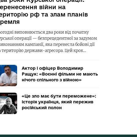
еренесення війни на
ериторію рф та злам планів
ремля
ьогодні виповнюється два роки від початку
урської операції — безпрецедентної за задумом
виконанням кампанії, яка перенесла бойові дії
а територію держави-агресора. Цей крок…
Актор і офіцер Володимир
Ращук: «Воєнні фільми не мають
нічого спільного з війною»
«Це зло має бути переможене»:
історія українця, який пережив
російський полон