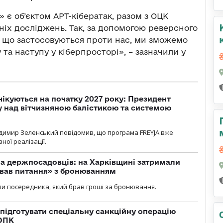
є об’єктом APT-кібератак, разом з ОЦК
ніх досліджень. Так, за допомогою реверсного
ї, що застосовуються проти нас, ми зможемо
та наступу у кіберпросторі», – зазначили у
чікуються на початку 2027 року: Президент
у над вітчизняною балістикою та системою
димир Зеленський повідомив, що програма FREYJA вже
ної реалізації.
а держпосадовців: на Харківщині затримали
ував питання» з бронюванням
и посередника, який брав гроші за бронювання.
підготувати спеціальну санкційну операцію
 ОПК