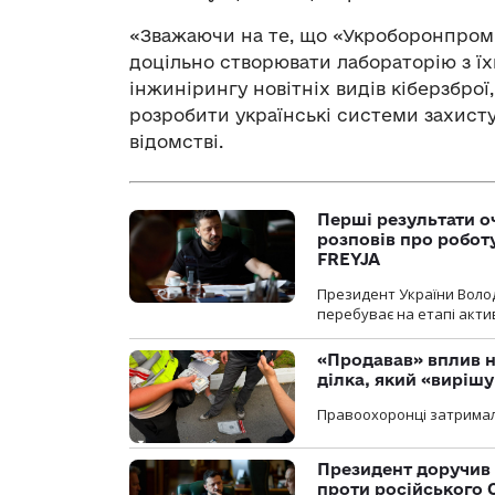
«Зважаючи на те, що «Укроборонпром» 
доцільно створювати лабораторію з їх
інжинірингу новітніх видів кіберзбро
розробити українські системи захисту 
відомстві.
Перші результати о
розповів про робот
FREYJA
Президент України Воло
перебуває на етапі актив
«Продавав» вплив н
ділка, який «виріш
Правоохоронці затримал
Президент доручив 
проти російського