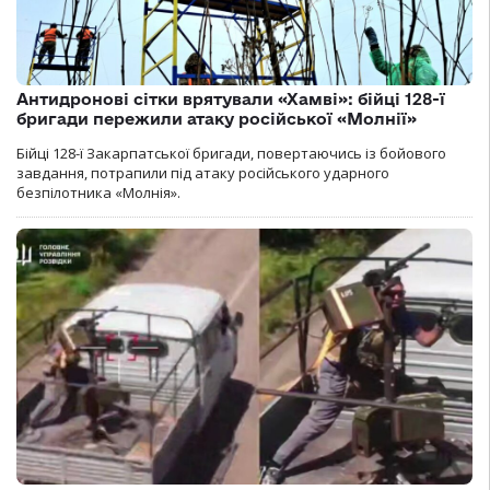
Антидронові сітки врятували «Хамві»: бійці 128-ї
бригади пережили атаку російської «Молнії»
Бійці 128-ї Закарпатської бригади, повертаючись із бойового
завдання, потрапили під атаку російського ударного
безпілотника «Молнія».