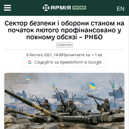
EN
Сектор безпеки і оборони станом на
початок лютого профінансовано у
повному обсязі – РНБО
НОВИНИ
9 Лютого 2021, 14:00
Прочитаєте за:
< 1
хв.
Слідкуйте за АрміяInform в Google