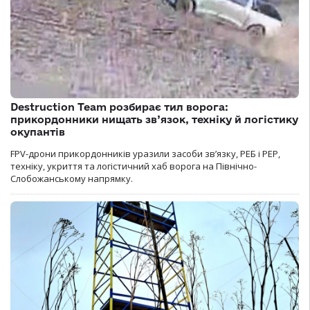
Destruction Team розбирає тил ворога:
прикордонники нищать зв’язок, техніку й логістику
окупантів
FPV-дрони прикордонників уразили засоби зв’язку, РЕБ і РЕР,
техніку, укриття та логістичний хаб ворога на Північно-
Слобожанському напрямку.