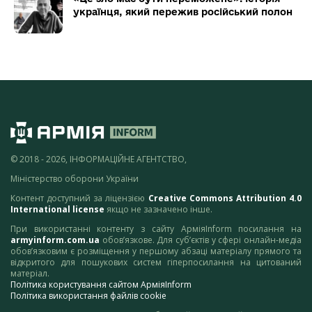
українця, який пережив російський полон
© 2018 - 2026, ІНФОРМАЦІЙНЕ АГЕНТСТВО,
Міністерство оборони України
Контент доступний за ліцензією
Creative Commons Attribution 4.0
International license
якщо не зазначено інше.
При використанні контенту з сайту АрміяInform посилання на
armyinform.com.ua
обов’язкове. Для суб’єктів у сфері онлайн-медіа
обов’язковим є розміщення у першому абзаці матеріалу прямого та
відкритого для пошукових систем гіперпосилання на цитований
матеріал.
Політика користування сайтом АрміяInform
Політика використання файлів cookie