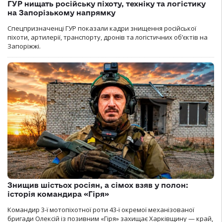
ГУР нищать російську піхоту, техніку та логістику
на Запорізькому напрямку
Спецпризначенці ГУР показали кадри знищення російської
піхоти, артилерії, транспорту, дронів та логістичних об’єктів на
Запоріжжі.
Знищив шістьох росіян, а сімох взяв у полон:
історія командира «Гіря»
Командир 3-ї мотопіхотної роти 43-ї окремої механізованої
бригади Олексій із позивним «Гіря» захищає Харківщину — край,