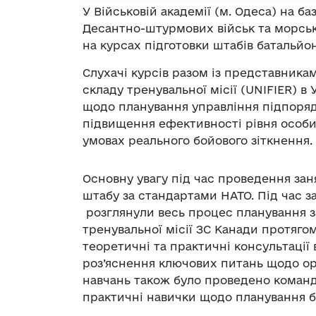
У Військовій академії (м. Одеса) на б
Десантно-штурмових військ та морськ
на курсах підготовки штабів батальйо
Слухачі курсів разом із представника
складу тренувальної місії (UNIFIER) в
щодо планування управління підпоряд
підвищення ефективності рівня особис
умовах реального бойового зіткнення.
Основну увагу під час проведення зан
штабу за стандартами НАТО. Під час за
розглянули весь процес планування 
тренувальної місії ЗС Канади протяго
теоретичні та практичні консультаці
роз’яснення ключових питань щодо орг
навчань також було проведено коман
практичні навички щодо планування б