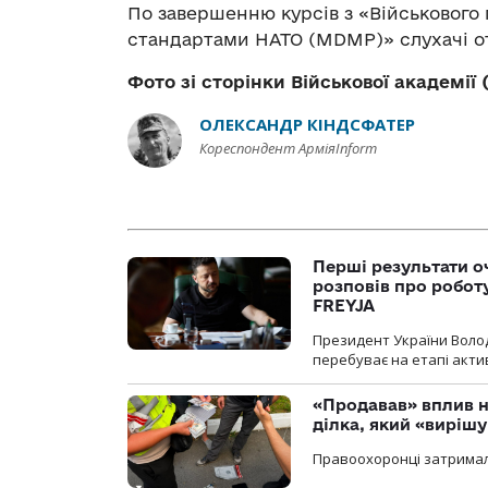
По завершенню курсів з «Військового 
стандартами НАТО (MDMP)» слухачі от
Фото зі сторінки Військової академії 
ОЛЕКСАНДР КІНДСФАТЕР
Кореспондент АрміяInform
Перші результати о
розповів про робот
FREYJA
Президент України Воло
перебуває на етапі актив
«Продавав» вплив н
ділка, який «виріш
Правоохоронці затримал