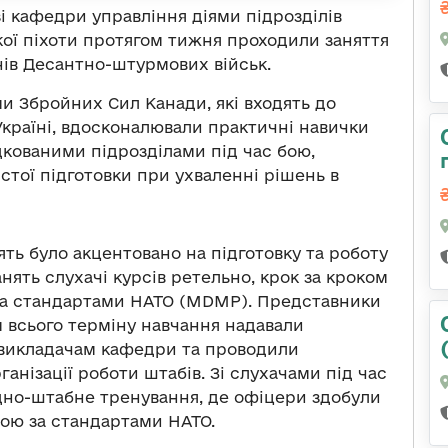
азі кафедри управління діями підрозділів
ої піхоти протягом тижня проходили заняття
нів Десантно-штурмових військ.
ми Збройних Сил Канади, які входять до
 Україні, вдосконалювали практичні навички
кованими підрозділами під час бою,
тої підготовки при ухваленні рішень в
ять було акцентовано на підготовку та роботу
нять слухачі курсів ретельно, крок за кроком
за стандартами НАТО (MDMP). Представники
м всього терміну навчання надавали
ї викладачам кафедри та проводили
анізації роботи штабів. Зі слухачами під час
дно-штабне тренування, де офіцери здобули
ою за стандартами НАТО.