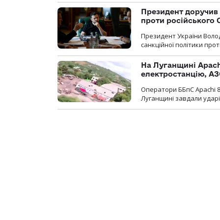
Президент доручив 
проти російського
Президент України Воло
санкційної політики проти
На Луганщині Apach
електростанцію, АЗ
Оператори ББпС Apachi 8
Луганщині завдали ударів