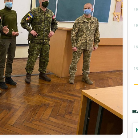
19
19
19
19
В