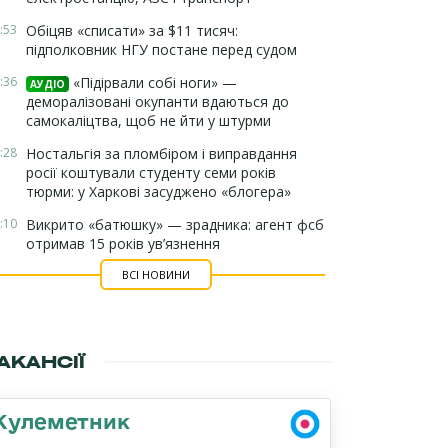
:53
Обіцяв «списати» за $11 тисяч:
підполковник НГУ постане перед судом
:36
«Підірвали собі ноги» —
АУДІО
деморалізовані окупанти вдаються до
самокаліцтва, щоб не йти у штурми
:28
Ностальгія за пломбіром і виправдання
росії коштували студенту семи років
тюрми: у Харкові засуджено «блогера»
:10
Викрито «батюшку» — зрадника: агент фсб
отримав 15 років ув’язнення
ВСІ НОВИНИ
АКАНСІЇ
Кулеметник