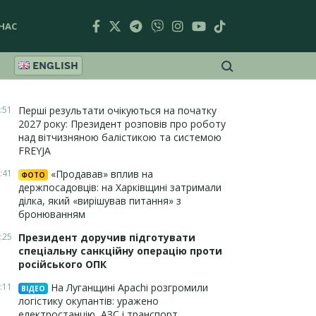
НАС
ENGLISH
:51
Перші результати очікуються на початку
2027 року: Президент розповів про роботу
над вітчизняною балістикою та системою
FREYJA
:41
«Продавав» вплив на
ФОТО
держпосадовців: на Харківщині затримали
ділка, який «вирішував питання» з
бронюванням
:25
Президент доручив підготувати
спеціальну санкційну операцію проти
російського ОПК
:11
На Луганщині Apachi розгромили
ВІДЕО
логістику окупантів: уражено
електростанцію, АЗС і транспорт