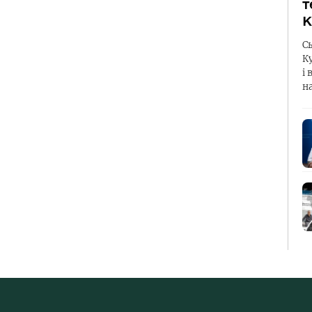
т
К
С
К
і 
н