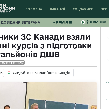
ГОЛОВНА
ВАКАНСІЇ
СОЦЗАХИСТ
ПРО 
ДОВІДНИК ВЕТЕРАНА
ники ЗС Канади взяли
20
ні курсів з підготовки
тальйонів ДШВ
20
ЬКОВИЙ ВИШКІЛ
Слідкуйте за АрміяInform в Google
хв.
20
20