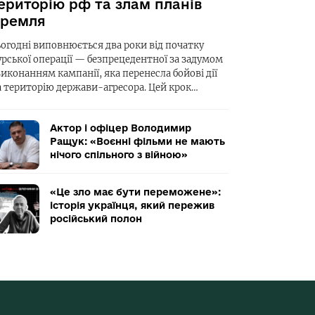
ериторію рф та злам планів
ремля
ьогодні виповнюється два роки від початку
урської операції — безпрецедентної за задумом
виконанням кампанії, яка перенесла бойові дії
а територію держави-агресора. Цей крок…
Актор і офіцер Володимир
Ращук: «Воєнні фільми не мають
нічого спільного з війною»
«Це зло має бути переможене»:
історія українця, який пережив
російський полон