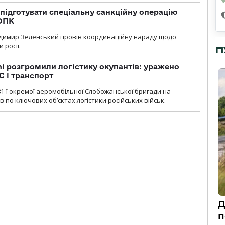
підготувати спеціальну санкційну операцію
 ОПК
димир Зеленський провів координаційну нараду щодо
 росії.
П
i розгромили логістику окупантів: уражено
С і транспорт
1-ї окремої аеромобільної Слобожанської бригади на
 по ключових об’єктах логістики російських військ.
Д
п