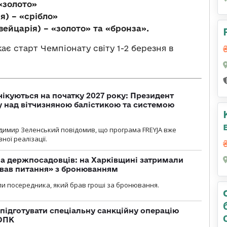
 «золото»
я) – «срібло»
вейцарія) – «золото» та «бронза».
ає старт Чемпіонату світу 1-2 березня в
чікуються на початку 2027 року: Президент
у над вітчизняною балістикою та системою
димир Зеленський повідомив, що програма FREYJA вже
ної реалізації.
а держпосадовців: на Харківщині затримали
ував питання» з бронюванням
и посередника, який брав гроші за бронювання.
підготувати спеціальну санкційну операцію
 ОПК