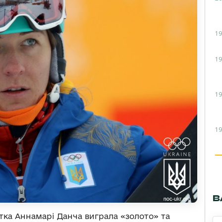
19
19
19
19
В
ка Аннамарі Данча виграла «золото» та