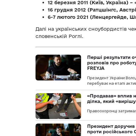
12 березня 2011 (Київ, Україна) –
16 грудня 2012 (Ратцшінгс, Австрі
6-7 лютого 2021 (Ленцергейде, Ш
Далі на українських сноубордистів чек
словенській Роглі.
Перші результати о
розповів про робот
FREYJA
Президент України Воло
перебуває на етапі актив
«Продавав» вплив н
ділка, який «виріш
Правоохоронці затримал
Президент доручив 
проти російського