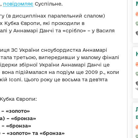
и,
повідомляє
Суспільне.
нгу (в дисциплінах паралельний слалом)
х Кубка Європи, які проходили в
і у Аннамарі Данчі та «срібло» – у Василя
иця ЗС України сноубордистка Аннамарі
 стала третьою, випередивши у малому фіналі
лідерки збірної України Аннамарі Данчі це
 вона підіймалася на подіум ще 2009 р., коли
ій Ісолі. Цього року це восьма та дев’ята
 Кубка Європи:
 – «золото»
а) – «бронза»
) – «бронза»
) – «золото» та «бронза»