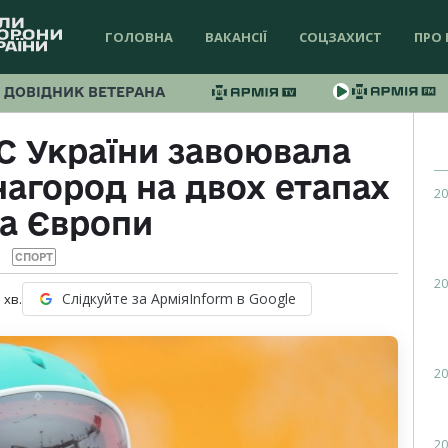
ГОЛОВНА
ВАКАНСІЇ
СОЦЗАХИСТ
ПРО 
ДОВІДНИК ВЕТЕРАНА
С України завоювала
агород на двох етапах
20
а Європи
СПОРТ
20
Слідкуйте за АрміяInform в Google
1
хв.
20
20