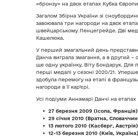
«бронзу» на двох етапах Кубка Європ
Загалом Збірна України зі сноуборди
завоювала три нагороди на двох етапа
швейцарському Ленцегрейде. Дві медал
Кашелюка.
У перший змагальний день представн
Данча виграла змагання, а в другий –
ще одну українку, Віту Бондарук. Для 
перші медалі у сезоні 2020/21. Уперше
здобула перемогу на етапі в французьк
нагороди в її кар’єрі.
Усі подіуми Аннамарі Данчі на етапах
27 березня 2009 (Ісола, Франція)
29 січня 2010 (Вратна, Словаччин
13 лютого 2010 (Касберг, Австрія
12-13 березня 2010 (Київ, Україна