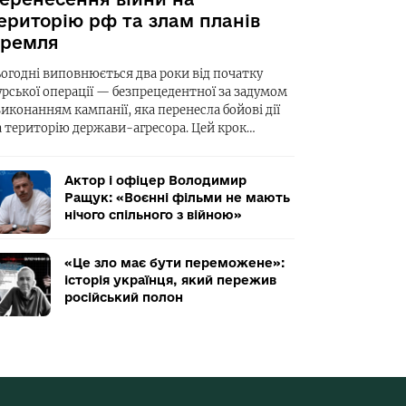
ериторію рф та злам планів
ремля
ьогодні виповнюється два роки від початку
урської операції — безпрецедентної за задумом
виконанням кампанії, яка перенесла бойові дії
а територію держави-агресора. Цей крок…
Актор і офіцер Володимир
Ращук: «Воєнні фільми не мають
нічого спільного з війною»
«Це зло має бути переможене»:
історія українця, який пережив
російський полон