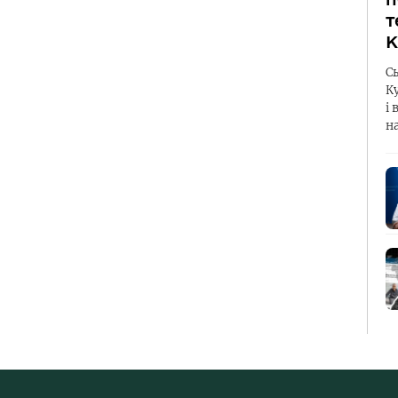
т
К
С
К
і 
н