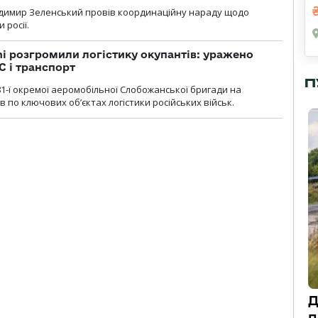
димир Зеленський провів координаційну нараду щодо
 росії.
i розгромили логістику окупантів: уражено
С і транспорт
П
1-ї окремої аеромобільної Слобожанської бригади на
 по ключових об’єктах логістики російських військ.
Д
п