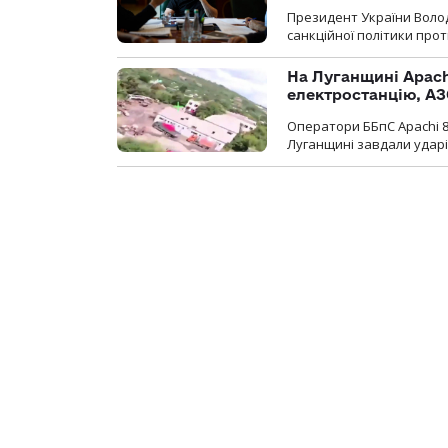
Президент України Воло
санкційної політики проти
На Луганщині Apach
електростанцію, АЗ
Оператори ББпС Apachi 8
Луганщині завдали ударів