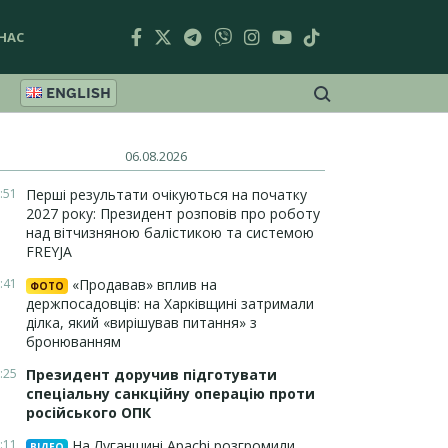
НАС
ENGLISH
06.08.2026
:51
Перші результати очікуються на початку
2027 року: Президент розповів про роботу
над вітчизняною балістикою та системою
FREYJA
:41
«Продавав» вплив на
ФОТО
держпосадовців: на Харківщині затримали
ділка, який «вирішував питання» з
бронюванням
:25
Президент доручив підготувати
спеціальну санкційну операцію проти
російського ОПК
:11
На Луганщині Apachi розгромили
ВІДЕО