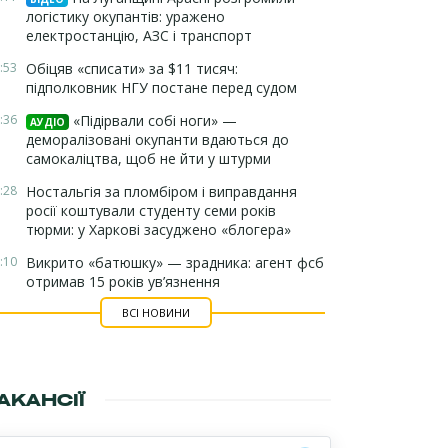
логістику окупантів: уражено
електростанцію, АЗС і транспорт
:53
Обіцяв «списати» за $11 тисяч:
підполковник НГУ постане перед судом
:36
«Підірвали собі ноги» —
АУДІО
деморалізовані окупанти вдаються до
самокаліцтва, щоб не йти у штурми
:28
Ностальгія за пломбіром і виправдання
росії коштували студенту семи років
тюрми: у Харкові засуджено «блогера»
:10
Викрито «батюшку» — зрадника: агент фсб
отримав 15 років ув’язнення
ВСІ НОВИНИ
АКАНСІЇ