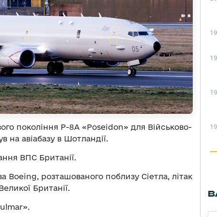
19
19
19
ого покоління P-8A «Poseidon» для Військово-
19
в на авіабазу в Шотландії.
ання ВПС Британії.
а Boeing, розташованого поблизу Сіетла, літак
еликої Британії.
В
ulmar».