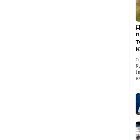
Д
п
т
К
С
К
і 
н