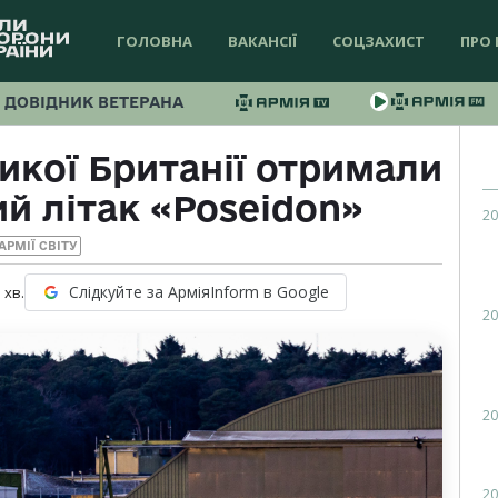
ГОЛОВНА
ВАКАНСІЇ
СОЦЗАХИСТ
ПРО 
ДОВІДНИК ВЕТЕРАНА
икої Британії отримали
й літак «Poseidon»
20
АРМІЇ СВІТУ
Слідкуйте за АрміяInform в Google
1
хв.
20
20
20