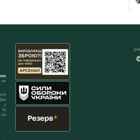
pr
ons
не
orm
Для
м є
 та
 на
 на