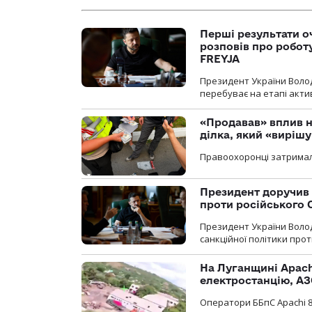
Перші результати о
розповів про робот
FREYJA
Президент України Воло
перебуває на етапі актив
«Продавав» вплив н
ділка, який «виріш
Правоохоронці затримал
Президент доручив 
проти російського
Президент України Воло
санкційної політики проти
На Луганщині Apach
електростанцію, АЗ
Оператори ББпС Apachi 8