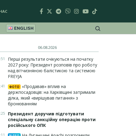
НАС
ENGLISH
06.08.2026
:51
Перші результати очікуються на початку
2027 року: Президент розповів про роботу
над вітчизняною балістикою та системою
FREYJA
:41
«Продавав» вплив на
ФОТО
держпосадовців: на Харківщині затримали
ділка, який «вирішував питання» з
бронюванням
:25
Президент доручив підготувати
спеціальну санкційну операцію проти
російського ОПК
:11
На Луганщині Apachi розгромили
ВІДЕО