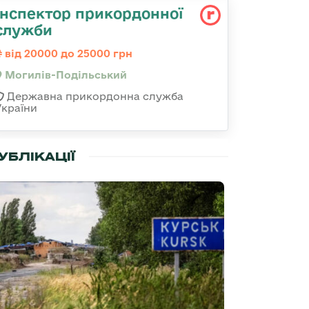
Інспектор прикордонної
служби
від 20000 до 25000 грн
Могилів-Подільський
Державна прикордонна служба
України
УБЛІКАЦІЇ