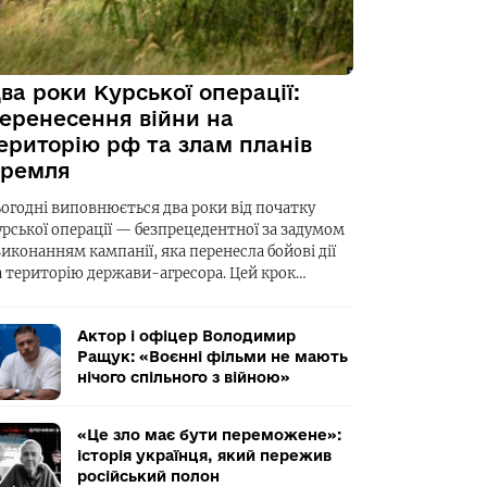
ва роки Курської операції:
еренесення війни на
ериторію рф та злам планів
ремля
ьогодні виповнюється два роки від початку
урської операції — безпрецедентної за задумом
виконанням кампанії, яка перенесла бойові дії
а територію держави-агресора. Цей крок…
Актор і офіцер Володимир
Ращук: «Воєнні фільми не мають
нічого спільного з війною»
«Це зло має бути переможене»:
історія українця, який пережив
російський полон