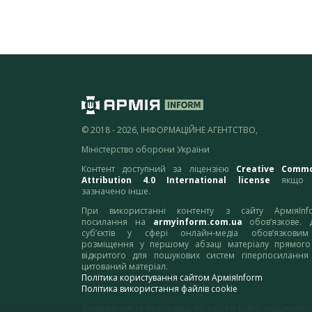
© 2018 - 2026, ІНФОРМАЦІЙНЕ АГЕНТСТВО,
Міністерство оборони України
Контент доступний за ліцензією
Creative Comm
Attribution 4.0 International license
якщо 
зазначено інше.
При використанні контенту з сайту АрміяInf
посилання на
armyinform.com.ua
обов’язкове. 
суб’єктів у сфері онлайн-медіа обов’язкови
розміщення у першому абзаці матеріалу прямого
відкритого для пошукових систем гіперпосилання
цитований матеріал.
Політика користування сайтом АрміяInform
Політика використання файлів cookie
Зауваження та пропозиції по роботі сайту надсилайте