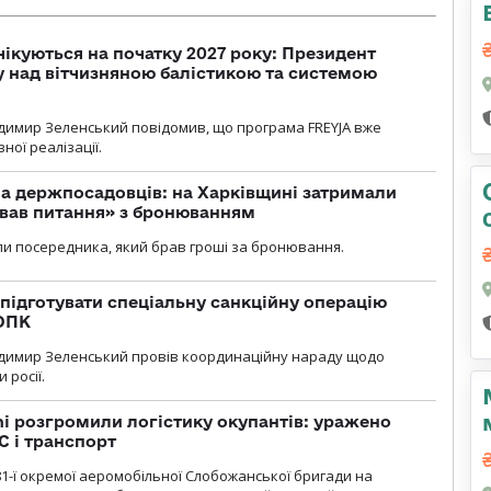
чікуються на початку 2027 року: Президент
у над вітчизняною балістикою та системою
димир Зеленський повідомив, що програма FREYJA вже
ної реалізації.
а держпосадовців: на Харківщині затримали
ував питання» з бронюванням
и посередника, який брав гроші за бронювання.
підготувати спеціальну санкційну операцію
 ОПК
димир Зеленський провів координаційну нараду щодо
 росії.
i розгромили логістику окупантів: уражено
С і транспорт
1-ї окремої аеромобільної Слобожанської бригади на