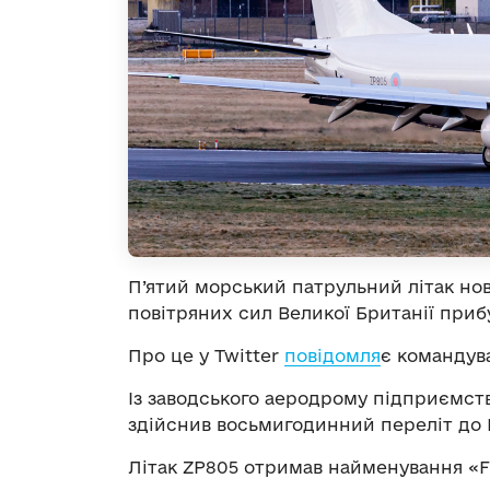
П’ятий морський патрульний літак нов
повітряних сил Великої Британії прибу
Про це у Twitter
повідомля
є командув
Із заводського аеродрому підприємств
здійснив восьмигодинний переліт до В
Літак ZP805 отримав найменування «F