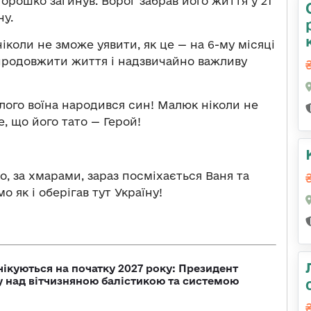
Горошко загинув. Ворог забрав його життя у 21
ну.
ніколи не зможе уявити, як це — на 6-му місяці
м продовжити життя і надзвичайно важливу
иблого воїна народився син! Малюк ніколи не
е, що його тато — Герой!
о, за хмарами, зараз посміхається Ваня та
о як і оберігав тут Україну!
чікуються на початку 2027 року: Президент
у над вітчизняною балістикою та системою