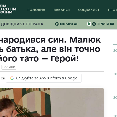
ГОЛОВНА
ВАКАНСІЇ
СОЦЗАХИСТ
ПРО 
ДОВІДНИК ВЕТЕРАНА
 народився син. Малюк
 батька, але він точно
20
ого тато — Герой!
НОВИНИ
20
Слідкуйте за АрміяInform в Google
1
хв.
20
20