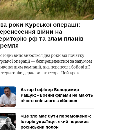
ва роки Курської операції:
еренесення війни на
ериторію рф та злам планів
ремля
ьогодні виповнюється два роки від початку
урської операції — безпрецедентної за задумом
виконанням кампанії, яка перенесла бойові дії
а територію держави-агресора. Цей крок…
Актор і офіцер Володимир
Ращук: «Воєнні фільми не мають
нічого спільного з війною»
«Це зло має бути переможене»:
історія українця, який пережив
російський полон