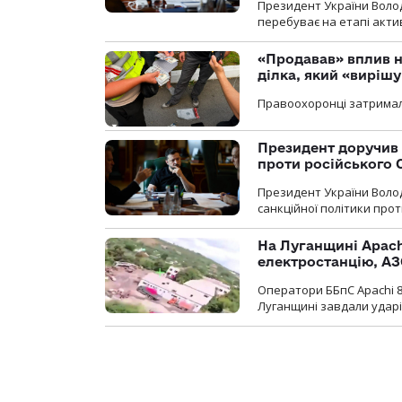
Президент України Воло
перебуває на етапі актив
«Продавав» вплив н
ділка, який «виріш
Правоохоронці затримал
Президент доручив 
проти російського
Президент України Воло
санкційної політики проти
На Луганщині Apach
електростанцію, АЗ
Оператори ББпС Apachi 8
Луганщині завдали ударів