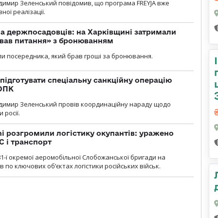
димир Зеленський повідомив, що програма FREYJA вже
ної реалізації.
а держпосадовців: на Харківщині затримали
ував питання» з бронюванням
и посередника, який брав гроші за бронювання.
підготувати спеціальну санкційну операцію
 ОПК
димир Зеленський провів координаційну нараду щодо
 росії.
i розгромили логістику окупантів: уражено
С і транспорт
1-ї окремої аеромобільної Слобожанської бригади на
 по ключових об’єктах логістики російських військ.