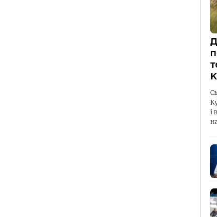
Д
п
т
К
С
К
і 
н