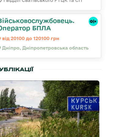
1 відділ Сватівського РТЦК та СП
Військовослужбовець.
Оператор БПЛА
від 20100 до 120100 грн
Дніпро, Дніпропетровська область
УБЛІКАЦІЇ