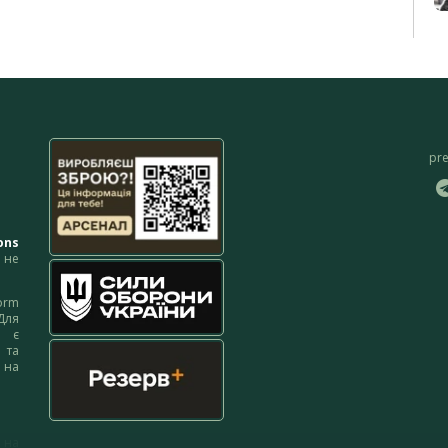
pr
ons
не
orm
Для
м є
 та
 на
 на