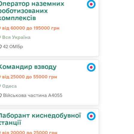
Оператор наземних
роботизованих
комплексів
від 60000 до 195000 грн
Вся Україна
42 ОМБр
Командир взводу
від 25000 до 55000 грн
Одеса
Військова частина А4055
Лаборант киснедобувної
станції
від 20000 до 25000 грн