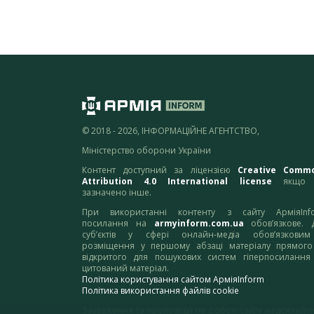
© 2018 - 2026, ІНФОРМАЦІЙНЕ АГЕНТСТВО,
Міністерство оборони України
Контент доступний за ліцензією
Creative Comm
Attribution 4.0 International license
якщо 
зазначено інше.
При використанні контенту з сайту АрміяInf
посилання на
armyinform.com.ua
обов’язкове. 
суб’єктів у сфері онлайн-медіа обов’язкови
розміщення у першому абзаці матеріалу прямого
відкритого для пошукових систем гіперпосилання
цитований матеріал.
Політика користування сайтом АрміяInform
Політика використання файлів cookie
Зауваження та пропозиції по роботі сайту надсилайте