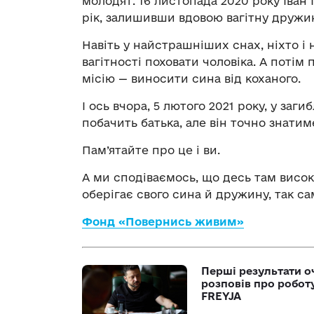
молодят. 16 листопада 2020 року Іван 
рік, залишивши вдовою вагітну дружи
Навіть у найстрашніших снах, ніхто і 
вагітності поховати чоловіка. А поті
місію — виносити сина від коханого.
І ось вчора, 5 лютого 2021 року, у заг
побачить батька, але він точно знатим
Пам’ятайте про це і ви.
А ми сподіваємось, що десь там висок
оберігає свого сина й дружину, так сам
Фонд «Повернись живим»
Перші результати о
розповів про робот
FREYJA