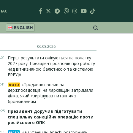
НАС
ENGLISH
06.08.2026
:51
Перші результати очікуються на початку
2027 року: Президент розповів про роботу
над вітчизняною балістикою та системою
FREYJA
:41
«Продавав» вплив на
ФОТО
держпосадовців: на Харківщині затримали
ділка, який «вирішував питання» з
бронюванням
:25
Президент доручив підготувати
спеціальну санкційну операцію проти
російського ОПК
:11
На Луганщині Apachi розгромили
ВІДЕО