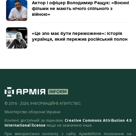
Актор і офіцер Володимир Ращук: «Воєнні
фільми не мають нічого спільного з
війною»
«Це зло має бути переможене»: історія
українця, який пережив російський полон
© 2018 - 2026, ІНФОРМАЦІЙНЕ АГЕНТСТВО,
Міністерство оборони України
Контент доступний за ліцензією
Creative Commons Attribution 4.0
International license
якщо не зазначено інше.
При використанні контенту з сайту АрміяInform посилання на