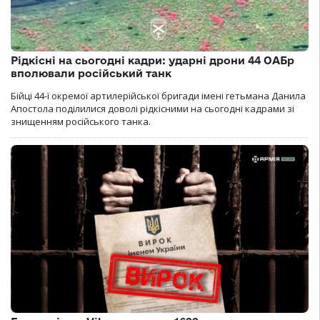
Рідкісні на сьогодні кадри: ударні дрони 44 ОАБр
вполювали російський танк
Бійці 44-ї окремої артилерійської бригади імені гетьмана Данила
Апостола поділилися доволі рідкісними на сьогодні кадрами зі
знищенням російського танка.