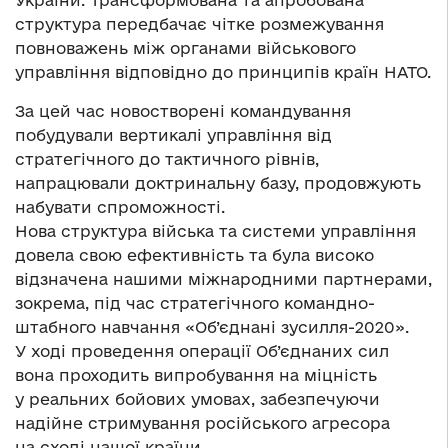
України. Трансформована та апробована
структура передбачає чітке розмежування
повноважень між органами військового
управління відповідно до принципів країн НАТО.
За цей час новостворені командування
побудували вертикалі управління від
стратегічного до тактичного рівнів,
напрацювали доктринальну базу, продовжують
набувати спроможності.
Нова структура війська та системи управління
довела свою ефективність та була високо
відзначена нашими міжнародними партнерами,
зокрема, під час стратегічного командно-
штабного навчання «Об’єднані зусилля-2020».
У ході проведення операції Об’єднаних сил
вона проходить випробування на міцність
у реальних бойових умовах, забезпечуючи
надійне стримування російського агресора
на сході нашої країни.