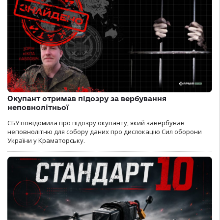
Окупант отримав підозру за вербування
неповнолітньої
СБУ повідомила про підозру окупанту, який завербував
неповнолітню для собору даних про дислокацію Сил оборони
України у Краматорську.