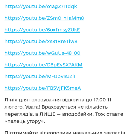
https://youtu.be/o1agZ7ITdqk
https://youtu.be/ZSmO_h1aMm8
https://youtu.be/6oxfmsyZUkE
https://youtu.be/xs81RreTiw8
https://youtu.be/wGuUs-48100
https://youtu.be/D8pEvSX7AKM
https://youtu.be/M-GpvIsJZiI
https://youtu.be/FB5VjFK5meA
Лінія для голосування відкрита до 17:00 11
лютого. Увага! Враховується не кількість
переглядів, а ЛИШЕ — вподобайки. Тож ставте
«палець угору».
Підтримайте відеоролики навчальних закладів