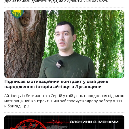
Дрони почали долітати туди, де окупанти їх не чекають.
Підписав мотиваційний контракт у свій день
народження: історія айтівця з Луганщини
Айтівець із Лисичанська Сергій у свій день народження підписав
мотиваційний контракт і нині забезпечує кадрову роботу в 111-
й бригаді ТрО.