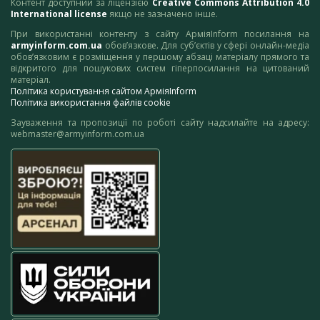
Контент доступний за ліцензією
Creative Commons Attribution 4.0
International license
якщо не зазначено інше.
При використанні контенту з сайту АрміяInform посилання на
armyinform.com.ua
обов’язкове. Для суб’єктів у сфері онлайн-медіа
обов’язковим є розміщення у першому абзаці матеріалу прямого та
відкритого для пошукових систем гіперпосилання на цитований
матеріал.
Політика користування сайтом АрміяInform
Політика використання файлів cookie
Зауваження та пропозиції по роботі сайту надсилайте на адресу:
webmaster@armyinform.com.ua