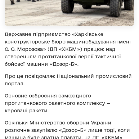
Державне підприємство «Харківське
конструкторське бюро машинобудування імені
О. О. Морозова» (ДП «ХКБМ») працює над
створенням протитанкової версії тактичної
бойової машини «Дозор-Б».
Про це повідомляє Національний промисловий
портал.
Основне озброєння самохідного
протитанкового ракетного комплексу —
керовані ракети.
Оскільки Міністерство оборони України
розпочне закупівлю «Дозор-Б» лише тоді, коли
машина буде здатна плавати, на ДП «ХКБМ»