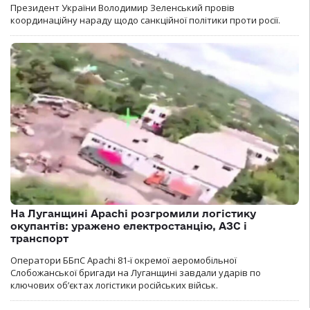
Президент України Володимир Зеленський провів
координаційну нараду щодо санкційної політики проти росії.
На Луганщині Apachi розгромили логістику
окупантів: уражено електростанцію, АЗС і
транспорт
Оператори ББпС Apachi 81-ї окремої аеромобільної
Слобожанської бригади на Луганщині завдали ударів по
ключових об’єктах логістики російських військ.