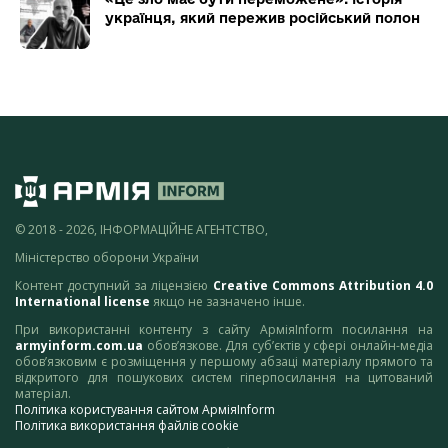
українця, який пережив російський полон
© 2018 - 2026, ІНФОРМАЦІЙНЕ АГЕНТСТВО,
Міністерство оборони України
Контент доступний за ліцензією
Creative Commons Attribution 4.0
International license
якщо не зазначено інше.
При використанні контенту з сайту АрміяInform посилання на
armyinform.com.ua
обов’язкове. Для суб’єктів у сфері онлайн-медіа
обов’язковим є розміщення у першому абзаці матеріалу прямого та
відкритого для пошукових систем гіперпосилання на цитований
матеріал.
Політика користування сайтом АрміяInform
Політика використання файлів cookie