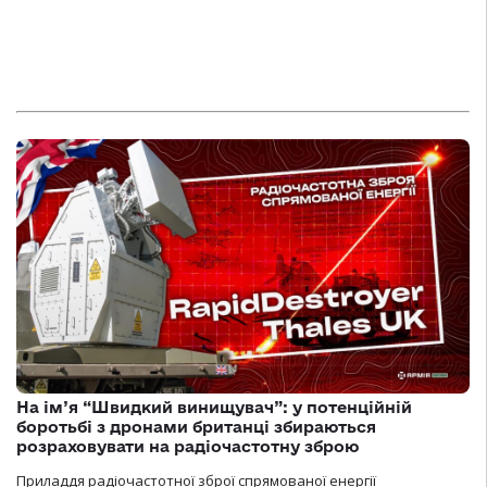
На ім’я “Швидкий винищувач”: у потенційній
боротьбі з дронами британці збираються
розраховувати на радіочастотну зброю
Приладдя радіочастотної зброї спрямованої енергії