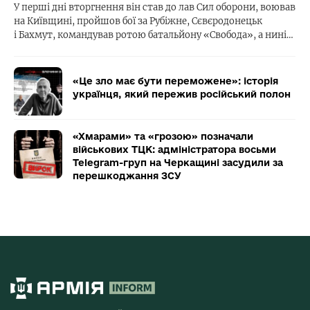
У перші дні вторгнення він став до лав Сил оборони, воював
на Київщині, пройшов бої за Рубіжне, Сєвєродонецьк
і Бахмут, командував ротою батальйону «Свобода», а нині…
«Це зло має бути переможене»: історія
українця, який пережив російський полон
«Хмарами» та «грозою» позначали
військових ТЦК: адміністратора восьми
Telegram-груп на Черкащині засудили за
перешкоджання ЗСУ