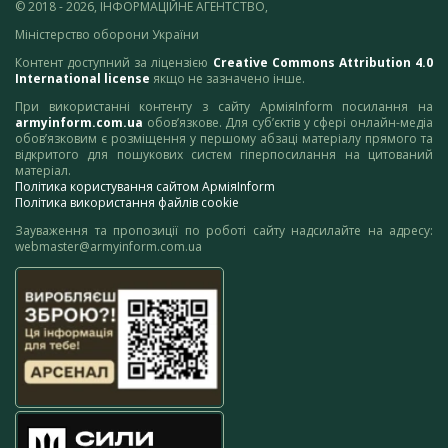
© 2018 - 2026, ІНФОРМАЦІЙНЕ АГЕНТСТВО,
Міністерство оборони України
Контент доступний за ліцензією
Creative Commons Attribution 4.0
International license
якщо не зазначено інше.
При використанні контенту з сайту АрміяInform посилання на
armyinform.com.ua
обов’язкове. Для суб’єктів у сфері онлайн-медіа
обов’язковим є розміщення у першому абзаці матеріалу прямого та
відкритого для пошукових систем гіперпосилання на цитований
матеріал.
Політика користування сайтом АрміяInform
Політика використання файлів cookie
Зауваження та пропозиції по роботі сайту надсилайте на адресу:
webmaster@armyinform.com.ua