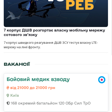
7 корпус ДШВ розгортає власну мобільну мережу
сотового зв’язку
7 корпус швидкого реагування ДШВ ЗСУ тестує власну LTE-
мережу на лінії фронту.
ВАКАНСІЇ
Бойовий медик взводу
від 21000 до 21000 грн
Київ
168 окремий батальйон 120 ОБр Cил ТрО