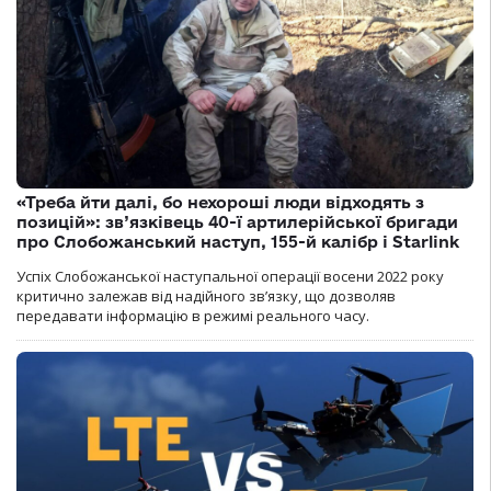
«Треба йти далі, бо нехороші люди відходять з
позицій»: зв’язківець 40-ї артилерійської бригади
про Слобожанський наступ, 155-й калібр і Starlink
Успіх Слобожанської наступальної операції восени 2022 року
критично залежав від надійного зв’язку, що дозволяв
передавати інформацію в режимі реального часу.