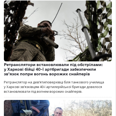
Ретранслятори встановлювали під обстрілами:
у Харкові бійці 40-ї артбригади забезпечили
зв’язок попри вогонь ворожих снайперів
Ретранслятор на дев’ятиповерхівці біля танкового училища
у Харкові зв’язківцям 40-ї артилерійської бригади довелося
встановлювати під вогнем ворожих снайперів.