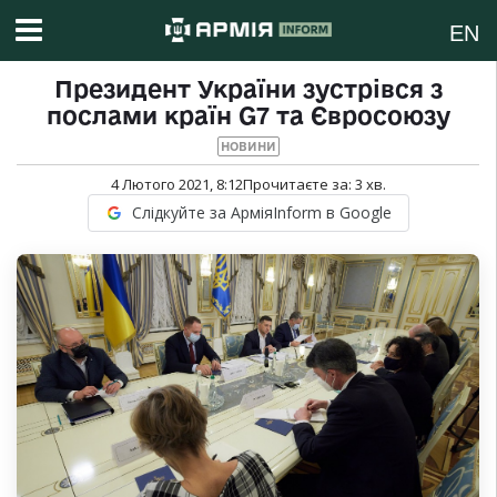
EN
Президент України зустрівся з
послами країн G7 та Євросоюзу
НОВИНИ
4 Лютого 2021, 8:12
Прочитаєте за:
3
хв.
Слідкуйте за АрміяInform в Google