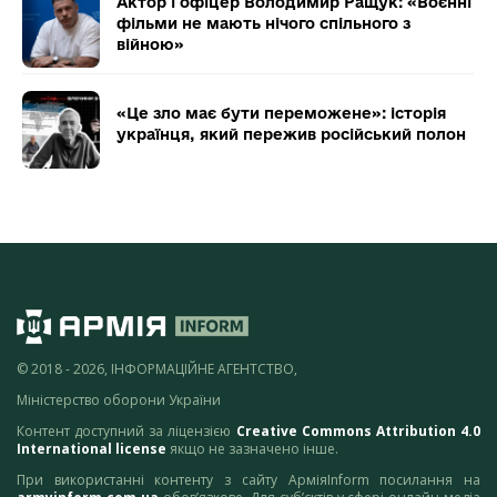
Актор і офіцер Володимир Ращук: «Воєнні
фільми не мають нічого спільного з
війною»
«Це зло має бути переможене»: історія
українця, який пережив російський полон
© 2018 - 2026, ІНФОРМАЦІЙНЕ АГЕНТСТВО,
Міністерство оборони України
Контент доступний за ліцензією
Creative Commons Attribution 4.0
International license
якщо не зазначено інше.
При використанні контенту з сайту АрміяInform посилання на