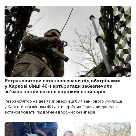
Ретранслятори встановлювали під обстрілами:
у Харкові бійці 40-ї артбригади забезпечили
зв’язок попри вогонь ворожих снайперів
Ретранслятор на дев’ятиповерхівці біля танкового училища
у Харкові зв’язківцям 40-ї артилерійської бригади довелося
встановлювати під вогнем ворожих снайперів.