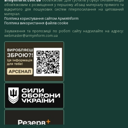
armyinform.com.ua
обов’язкове. Для суб’єктів у сфері онлайн-медіа
обов’язковим є розміщення у першому абзаці матеріалу прямого та
відкритого для пошукових систем гіперпосилання на цитований
матеріал.
Політика користування сайтом АрміяInform
Політика використання файлів cookie
Зауваження та пропозиції по роботі сайту надсилайте на адресу:
webmaster@armyinform.com.ua