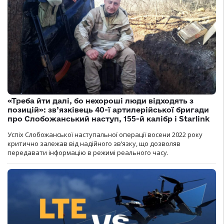
«Треба йти далі, бо нехороші люди відходять з
позицій»: зв’язківець 40-ї артилерійської бригади
про Слобожанський наступ, 155-й калібр і Starlink
Успіх Слобожанської наступальної операції восени 2022 року
критично залежав від надійного зв’язку, що дозволяв
передавати інформацію в режимі реального часу.