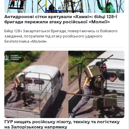
Антидронові сітки врятували «Хамві»: бійці 128-ї
бригади пережили атаку російської «Молнії»
Бійці 128-ї Закарпатської бригади, повертаючись із бойового
завдання, потрапили під атаку російського ударного
безпілотника «Молнія».
ГУР нищать російську піхоту, техніку та логістику
на Запорізькому напрямку