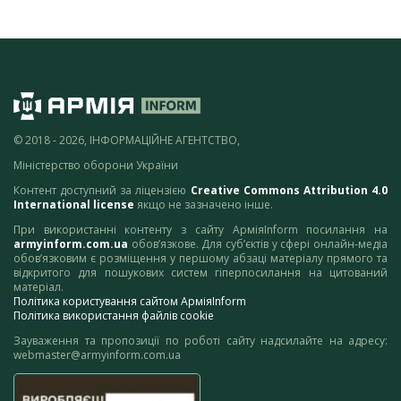
© 2018 - 2026, ІНФОРМАЦІЙНЕ АГЕНТСТВО,
Міністерство оборони України
Контент доступний за ліцензією
Creative Commons Attribution 4.0
International license
якщо не зазначено інше.
При використанні контенту з сайту АрміяInform посилання на
armyinform.com.ua
обов’язкове. Для суб’єктів у сфері онлайн-медіа
обов’язковим є розміщення у першому абзаці матеріалу прямого та
відкритого для пошукових систем гіперпосилання на цитований
матеріал.
Політика користування сайтом АрміяInform
Політика використання файлів cookie
Зауваження та пропозиції по роботі сайту надсилайте на адресу:
webmaster@armyinform.com.ua