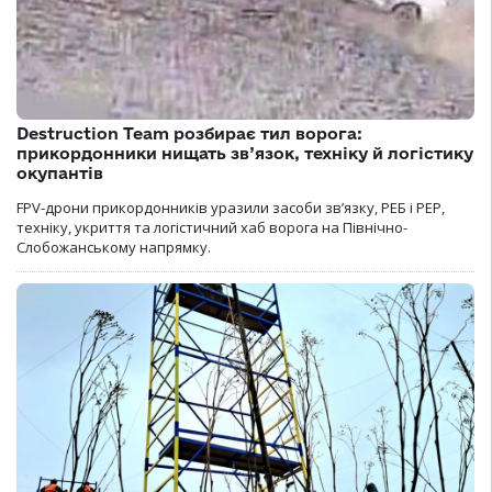
Destruction Team розбирає тил ворога:
прикордонники нищать зв’язок, техніку й логістику
окупантів
FPV-дрони прикордонників уразили засоби зв’язку, РЕБ і РЕР,
техніку, укриття та логістичний хаб ворога на Північно-
Слобожанському напрямку.