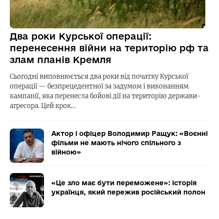
Два роки Курської операції:
перенесення війни на територію рф та
злам планів Кремля
Сьогодні виповнюється два роки від початку Курської
операції — безпрецедентної за задумом і виконанням
кампанії, яка перенесла бойові дії на територію держави-
агресора. Цей крок…
Актор і офіцер Володимир Ращук: «Воєнні
фільми не мають нічого спільного з
війною»
«Це зло має бути переможене»: історія
українця, який пережив російський полон