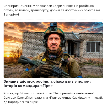
Спецпризначенці ГУР показали кадри знищення російської
піхоти, артилерії, транспорту, дронів та логістичних об’єктів на
Запоріжжі.
Знищив шістьох росіян, а сімох взяв у полон:
історія командира «Гіря»
Командир 3-ї мотопіхотної роти 43-ї окремої механізованої
бригади Олексій із позивним «Гіря» захищає Харківщину — край,
де народився та виріс.