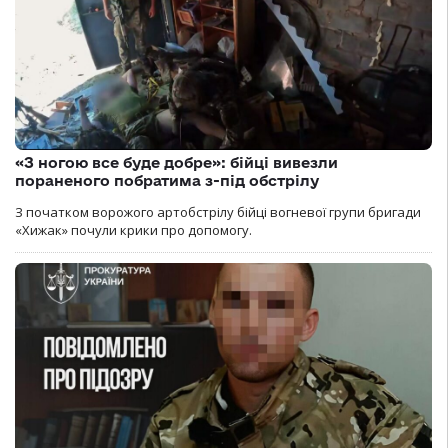
«З ногою все буде добре»: бійці вивезли
пораненого побратима з-під обстрілу
З початком ворожого артобстрілу бійці вогневої групи бригади
«Хижак» почули крики про допомогу.