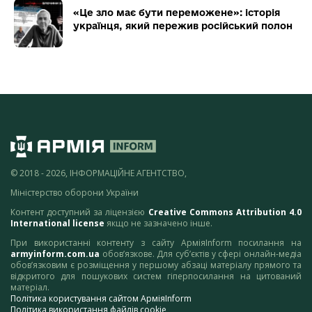
«Це зло має бути переможене»: історія
українця, який пережив російський полон
© 2018 - 2026, ІНФОРМАЦІЙНЕ АГЕНТСТВО,
Міністерство оборони України
Контент доступний за ліцензією
Creative Commons Attribution 4.0
International license
якщо не зазначено інше.
При використанні контенту з сайту АрміяInform посилання на
armyinform.com.ua
обов’язкове. Для суб’єктів у сфері онлайн-медіа
обов’язковим є розміщення у першому абзаці матеріалу прямого та
відкритого для пошукових систем гіперпосилання на цитований
матеріал.
Політика користування сайтом АрміяInform
Політика використання файлів cookie