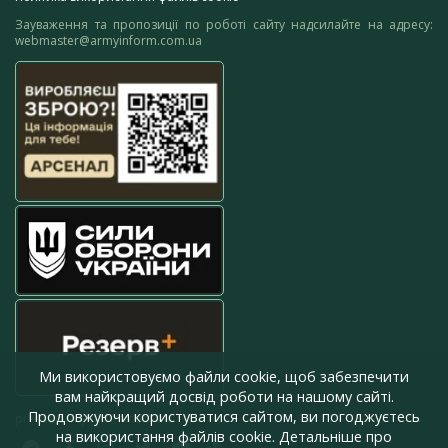
Зауваження та пропозиції по роботі сайту надсилайте на адресу:
webmaster@armyinform.com.ua
Ми використовуємо файли cookie, щоб забезпечити
вам найкращий досвід роботи на нашому сайті.
Продовжуючи користуватися сайтом, ви погоджуєтесь
press@armyinform.com.ua
на використання файлів cookie. Детальніше про