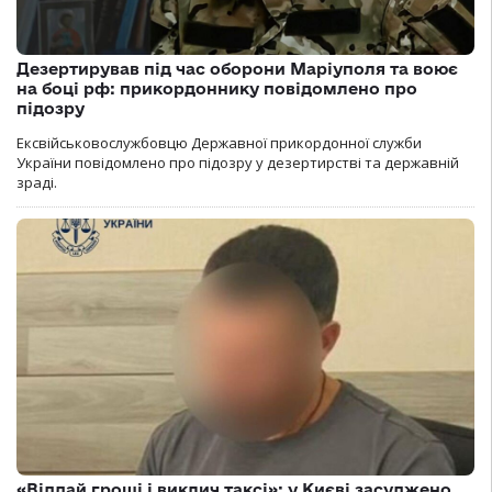
Дезертирував під час оборони Маріуполя та воює
на боці рф: прикордоннику повідомлено про
підозру
Ексвійськовослужбовцю Державної прикордонної служби
України повідомлено про підозру у дезертирстві та державній
зраді.
«Віддай гроші і виклич таксі»: у Києві засуджено