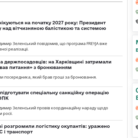
чікуються на початку 2027 року: Президент
у над вітчизняною балістикою та системою
димир Зеленський повідомив, що програма FREYJA вже
ної реалізації.
а держпосадовців: на Харківщині затримали
ував питання» з бронюванням
и посередника, який брав гроші за бронювання.
підготувати спеціальну санкційну операцію
 ОПК
димир Зеленський провів координаційну нараду щодо
 росії.
i розгромили логістику окупантів: уражено
С і транспорт