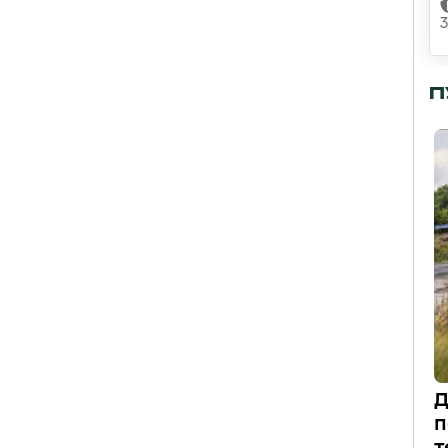
П
Д
п
т