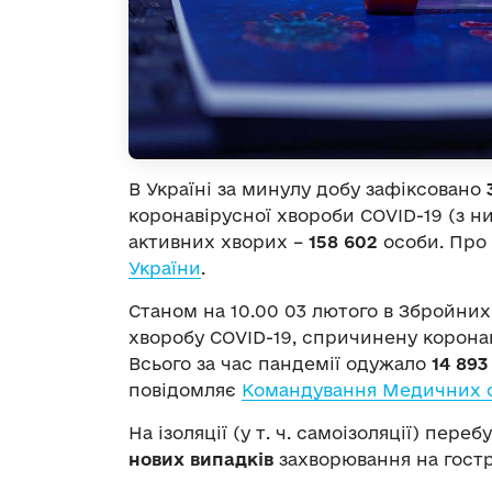
В Україні за минулу добу зафіксовано
коронавірусної хвороби COVID-19 (з н
активних хворих –
158 602
особи. Про
України
.
Станом на 10.00 03 лютого в Збройних
хворобу COVID-19, спричинену корона
Всього за час пандемії одужало
14 893
повідомляє
Командування Медичних с
На ізоляції (у т. ч. самоізоляції) переб
нових випадків
захворювання на гостр