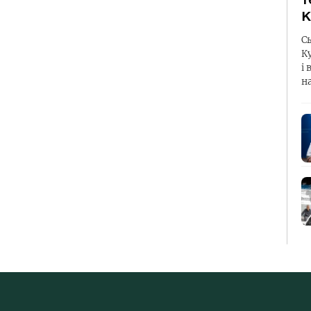
К
С
К
і 
н