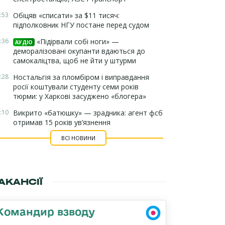
:53
Обіцяв «списати» за $11 тисяч:
підполковник НГУ постане перед судом
:36
«Підірвали собі ноги» —
АУДІО
деморалізовані окупанти вдаються до
самокаліцтва, щоб не йти у штурми
:28
Ностальгія за пломбіром і виправдання
росії коштували студенту семи років
тюрми: у Харкові засуджено «блогера»
:10
Викрито «батюшку» — зрадника: агент фсб
отримав 15 років ув’язнення
ВСІ НОВИНИ
АКАНСІЇ
Командир взводу