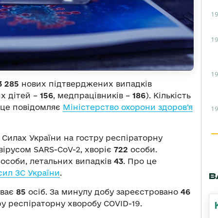
19
19
19
3 285
нових підтверджених випадків
их дітей –
156
, медпрацівників –
186
). Кількість
 це повідомляє
Міністерство охорони здоров’я
19
 Силах України на гостру респіраторну
вірусом SARS-CoV-2, хворіє
722
особи.
особи, летальних випадків
43
. Про це
ил ЗС України
.
В
уває
85
осіб. За минулу добу зареєстровано
46
у респіраторну хворобу COVID-19.