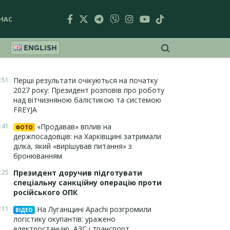
НАС
ENGLISH
:51
Перші результати очікуються на початку
2027 року: Президент розповів про роботу
над вітчизняною балістикою та системою
FREYJA
:41
«Продавав» вплив на
ФОТО
держпосадовців: на Харківщині затримали
ділка, який «вирішував питання» з
бронюванням
:25
Президент доручив підготувати
спеціальну санкційну операцію проти
російського ОПК
:11
На Луганщині Apachi розгромили
ВІДЕО
логістику окупантів: уражено
електростанцію, АЗС і транспорт