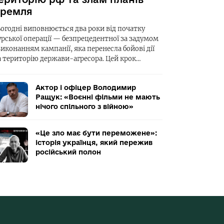
ремля
ьогодні виповнюється два роки від початку
урської операції — безпрецедентної за задумом
виконанням кампанії, яка перенесла бойові дії
а територію держави-агресора. Цей крок…
Актор і офіцер Володимир
Ращук: «Воєнні фільми не мають
нічого спільного з війною»
«Це зло має бути переможене»:
історія українця, який пережив
російський полон