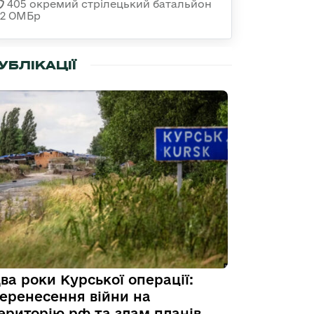
405 окремий стрілецький батальйон
32 ОМБр
УБЛІКАЦІЇ
ва роки Курської операції:
еренесення війни на
ериторію рф та злам планів