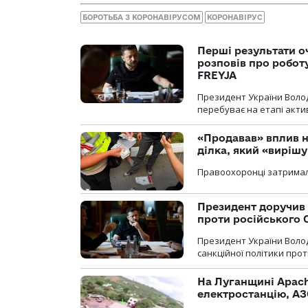
БОРОТЬБА З КОРОНАВІРУСОМ
КОРОНАВІРУС
Перші результати о
розповів про робот
FREYJA
Президент України Воло
перебуває на етапі актив
«Продавав» вплив н
ділка, який «виріш
Правоохоронці затримал
Президент доручив 
проти російського
Президент України Воло
санкційної політики проти
На Луганщині Apach
електростанцію, АЗ