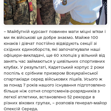
– Майбутній курсант повинен мати міцні м’язи і
ми як військові це добре знаємо. Майже 100
юнаків і дівчат постійно відвідують секції зі
східних єдиноборств, які започаткували наші
офіцери-викладачі, ще 60 хлопців у вільний від
занять час займаються у цивільних спортивних
клубах. У результаті, Кадетський корпус 2 роки
поспіль є срібним призером Всеукраїнської
спартакіади серед військових ліцеїв. Усього ж
за понад 7 років нашого існування підготовлено
більше ніж сотня спортсменів-розрядників з
легкої атлетики, встановлено 52 рекорди в
різних вікових групах, – розповів генерал-майор
Олексій Середа.