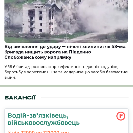
Від виявлення до удару — лічені хвилини: як 58-ма
бригада нищить ворога на Південно-
Слобожанському напрямку
У 58-й бригаді розповіли про ефективність дронів-«ждунів»,
боротьбу з ворожими БПЛА та модернізацію засобів безпілотної
війни.
ВАКАНСІЇ
Водій-зв’язківець,
військовослужбовець
від 22000 до 122000 грн