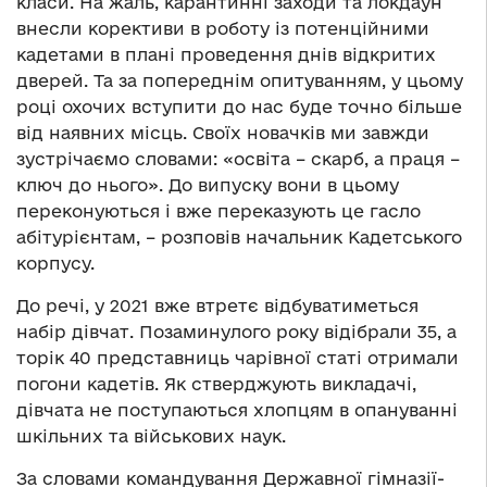
класи. На жаль, карантинні заходи та локдаун
внесли корективи в роботу із потенційними
кадетами в плані проведення днів відкритих
дверей. Та за попереднім опитуванням, у цьому
році охочих вступити до нас буде точно більше
від наявних місць. Своїх новачків ми завжди
зустрічаємо словами: «освіта – скарб, а праця –
ключ до нього». До випуску вони в цьому
переконуються і вже переказують це гасло
абітурієнтам, – розповів начальник Кадетського
корпусу.
До речі, у 2021 вже втретє відбуватиметься
набір дівчат. Позаминулого року відібрали 35, а
торік 40 представниць чарівної статі отримали
погони кадетів. Як стверджують викладачі,
дівчата не поступаються хлопцям в опануванні
шкільних та військових наук.
За словами командування Державної гімназії-