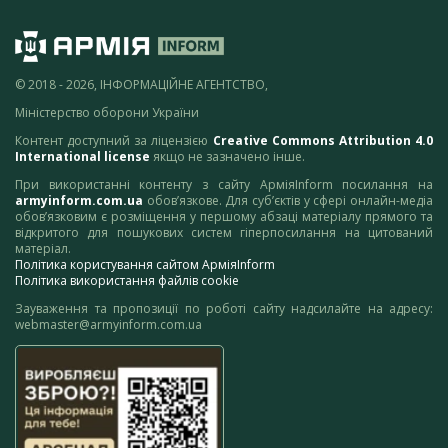
© 2018 - 2026, ІНФОРМАЦІЙНЕ АГЕНТСТВО,
Міністерство оборони України
Контент доступний за ліцензією
Creative Commons Attribution 4.0
International license
якщо не зазначено інше.
При використанні контенту з сайту АрміяInform посилання на
armyinform.com.ua
обов’язкове. Для суб’єктів у сфері онлайн-медіа
обов’язковим є розміщення у першому абзаці матеріалу прямого та
відкритого для пошукових систем гіперпосилання на цитований
матеріал.
Політика користування сайтом АрміяInform
Політика використання файлів cookie
Зауваження та пропозиції по роботі сайту надсилайте на адресу:
webmaster@armyinform.com.ua