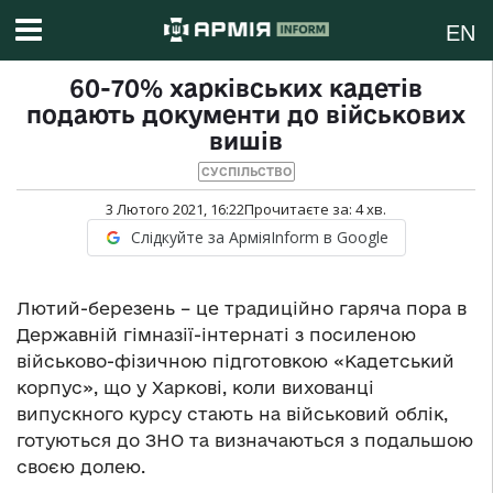
EN
60-70% харківських кадетів
подають документи до військових
вишів
СУСПІЛЬСТВО
3 Лютого 2021, 16:22
Прочитаєте за:
4
хв.
Слідкуйте за АрміяInform в Google
Лютий-березень – це традиційно гаряча пора в
Державній гімназії-інтернаті з посиленою
військово-фізичною підготовкою «Кадетський
корпус», що у Харкові, коли вихованці
випускного курсу стають на військовий облік,
готуються до ЗНО та визначаються з подальшою
своєю долею.