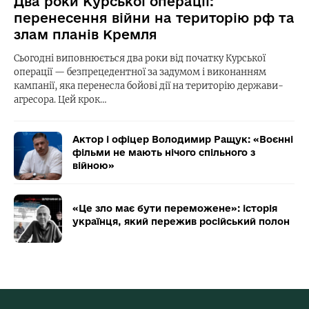
Два роки Курської операції:
перенесення війни на територію рф та
злам планів Кремля
Сьогодні виповнюється два роки від початку Курської
операції — безпрецедентної за задумом і виконанням
кампанії, яка перенесла бойові дії на територію держави-
агресора. Цей крок…
Актор і офіцер Володимир Ращук: «Воєнні
фільми не мають нічого спільного з
війною»
«Це зло має бути переможене»: історія
українця, який пережив російський полон