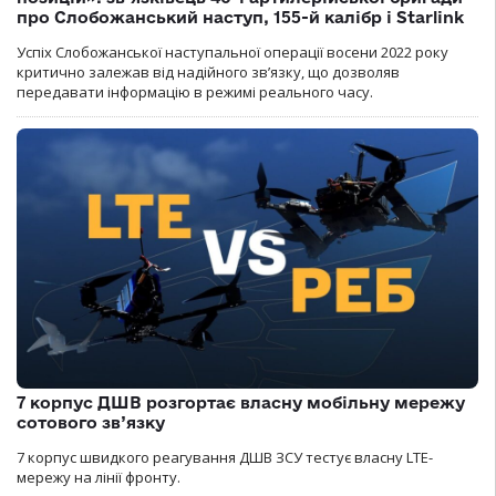
про Слобожанський наступ, 155-й калібр і Starlink
Успіх Слобожанської наступальної операції восени 2022 року
критично залежав від надійного зв’язку, що дозволяв
передавати інформацію в режимі реального часу.
7 корпус ДШВ розгортає власну мобільну мережу
сотового зв’язку
7 корпус швидкого реагування ДШВ ЗСУ тестує власну LTE-
мережу на лінії фронту.