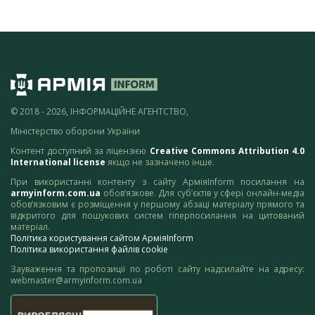
© 2018 - 2026, ІНФОРМАЦІЙНЕ АГЕНТСТВО,
Міністерство оборони України
Контент доступний за ліцензією
Creative Commons Attribution 4.0
International license
якщо не зазначено інше.
При використанні контенту з сайту АрміяInform посилання на
armyinform.com.ua
обов’язкове. Для суб’єктів у сфері онлайн-медіа
обов’язковим є розміщення у першому абзаці матеріалу прямого та
відкритого для пошукових систем гіперпосилання на цитований
матеріал.
Політика користування сайтом АрміяInform
Політика використання файлів cookie
Зауваження та пропозиції по роботі сайту надсилайте на адресу:
webmaster@armyinform.com.ua