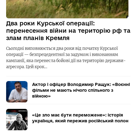
Два роки Курської операції:
перенесення війни на територію рф та
злам планів Кремля
Сьогодні виповнюється два роки від початку Курської
операції — безпрецедентної за задумом і виконанням
кампанії, яка перенесла бойові дії на територію держави-
агресора. Цей крок…
Актор і офіцер Володимир Ращук: «Воєнні
фільми не мають нічого спільного з
війною»
«Це зло має бути переможене»: історія
українця, який пережив російський полон