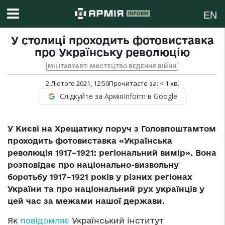
EN
У столиці проходить фотовиставка
про Українську революцію
MILITARYART: МИСТЕЦТВО ВЕДЕННЯ ВІЙНИ
2 Лютого 2021, 12:50
Прочитаєте за:
< 1
хв.
Слідкуйте за АрміяInform в Google
У Києві на Хрещатику поруч з Головпоштамтом
проходить фотовиставка «Українська
революція 1917–1921: регіональний вимір». Вона
розповідає про національно-визвольну
боротьбу 1917–1921 років у різних регіонах
України та про національний рух українців у
цей час за межами нашої держави.
Як
повідомляє
Український інститут