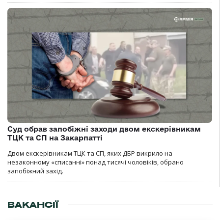
Суд обрав запобіжні заходи двом екскерівникам
ТЦК та СП на Закарпатті
Двом екскерівникам ТЦК та СП, яких ДБР викрило на
незаконному «списанні» понад тисячі чоловіків, обрано
запобіжний захід.
ВАКАНСІЇ