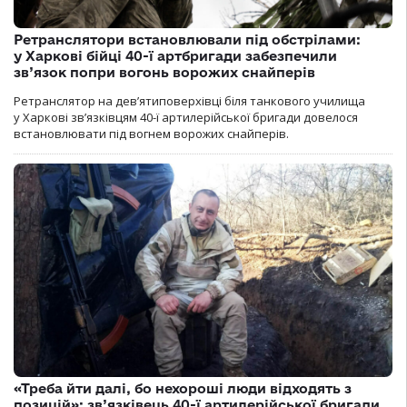
Ретранслятори встановлювали під обстрілами:
у Харкові бійці 40-ї артбригади забезпечили
зв’язок попри вогонь ворожих снайперів
Ретранслятор на дев’ятиповерхівці біля танкового училища
у Харкові зв’язківцям 40-ї артилерійської бригади довелося
встановлювати під вогнем ворожих снайперів.
«Треба йти далі, бо нехороші люди відходять з
позицій»: зв’язківець 40-ї артилерійської бригади