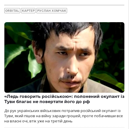
ORBITAL
КАРТЕР
РУСЛАН ХОМЧАК
«Ледь говорить російською»: полонений окупант із
Туви благає не повертати його до рф
До рук українських військових потрапив російський окупант із
Туви, який пішов на війну заради грошей, проте побачивши все
на власні очі, втік уже на третій день