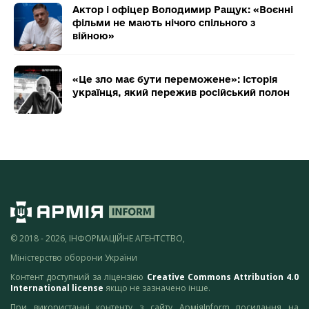
Актор і офіцер Володимир Ращук: «Воєнні
фільми не мають нічого спільного з
війною»
«Це зло має бути переможене»: історія
українця, який пережив російський полон
© 2018 - 2026, ІНФОРМАЦІЙНЕ АГЕНТСТВО,
Міністерство оборони України
Контент доступний за ліцензією
Creative Commons Attribution 4.0
International license
якщо не зазначено інше.
При використанні контенту з сайту АрміяInform посилання на