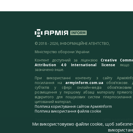
© 2018 - 2026, ІНФОРМАЦІЙНЕ АГЕНТСТВО,
Міністерство оборони України
Контент доступний за ліцензією
Creative Comm
Attribution 4.0 International license
якщо 
зазначено інше.
При використанні контенту з сайту АрміяInf
посилання на
armyinform.com.ua
обов’язкове. 
суб’єктів у сфері онлайн-медіа обов’язкови
розміщення у першому абзаці матеріалу прямого
відкритого для пошукових систем гіперпосилання
цитований матеріал.
Політика користування сайтом АрміяInform
Політика використання файлів cookie
Зауваження та пропозиції по роботі сайту надсилайте
Ми використовуємо файли cookie, щоб забезпе
адресу:
webmaster@armyinform.com.ua
використанн