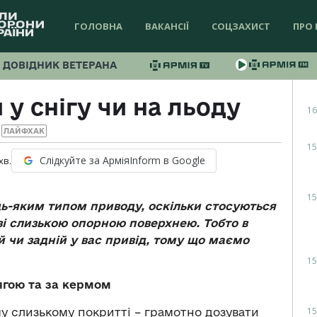
ГОЛОВНА
ВАКАНСІЇ
СОЦЗАХИСТ
ПРО 
ДОВІДНИК ВЕТЕРАНА
 у снігу чи на льоду
16
ЛАЙФХАК
15
Слідкуйте за АрміяInform в Google
хв.
15
удь-яким типом приводу, оскільки стосуються
зі слизькою опорною поверхнею. Тобто в
й чи задній у вас привід, тому що маємо
15
ягою та за кермом
15
 слизькому покритті – грамотно дозувати