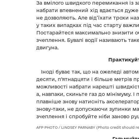
За вмілого швидкого перемикання із 
набрати впевнений хід вдається дуже
не дозволяють. Але від’їхати трохи на
у таких випадках під час старту важли
Постарайтеся максимально знизити об
зчеплення. Бувалі водії називають та
двигуна.
Практикуйт
Іноді буває так, що на ожеледі автом
десяти, п’ятнадцяти і більше метрів 
можливості набрати нарешті швидкість
а, навпаки, скиньте газ до мінімуму. 
плавніше знову натисніть акселератор
знову-таки, не допускаючи зупинки ма
зчеплення і спробуйте ніби заново р
AFP PHOTO / LINDSEY PARNABY (Photo credit should 
Гальмуйт