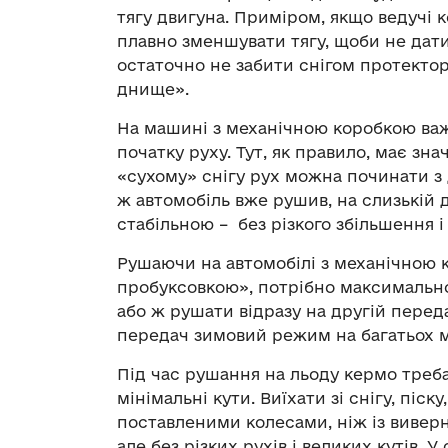
тягу двигуна. Приміром, якщо ведучі 
плавно зменшувати тягу, щоби не дати
остаточно не забити снігом протектор
днище».
На машині з механічною коробкою ва
початку руху. Тут, як правило, має зна
«сухому» снігу рух можна починати з 
ж автомобіль вже рушив, на слизькій 
стабільною – без різкого збільшення і
Рушаючи на автомобілі з механічною 
пробуксовкою», потрібно максимальн
або ж рушати відразу на другій пере
передач зимовий режим на багатьох 
Під час рушання на льоду кермо треба
мінімальні кути. Виїхати зі снігу, піс
поставленими колесами, ніж із виверн
але без різких рухів і великих кутів. 