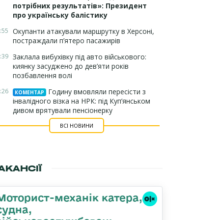
потрібних результатів»: Президент
про українську балістику
:55
Окупанти атакували маршрутку в Херсоні,
постраждали п’ятеро пасажирів
:39
Заклала вибухівку під авто військового:
киянку засуджено до дев’яти років
позбавлення волі
:26
Годину вмовляли пересісти з
КОМЕНТАР
інвалідного візка на НРК: під Куп’янськом
дивом врятували пенсіонерку
ВСІ НОВИНИ
АКАНСІЇ
Моторист-механік катера,
судна,