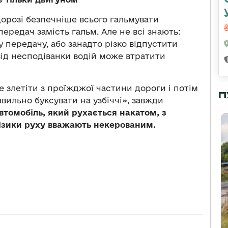
орозі безпечніше всього гальмувати
ередач замість гальм. Але не всі знають:
 передачу, або занадто різко відпустити
від несподіванки водій може втратити
е злетіти з проїжджої частини дороги і потім
П
вильно буксувати на узбіччі», завжди
втомобіль, який рухається накатом, з
ізики руху вважають некерованим.