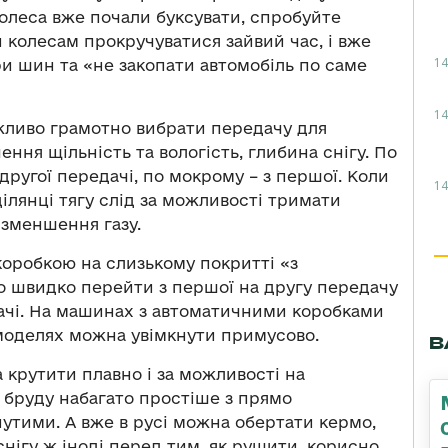
колеса вже почали буксувати, спробуйте
 колесам прокручуватися зайвий час, і вже
14
и шин та «не закопати автомобіль по саме
14
жливо грамотно вибрати передачу для
чення щільність та вологість, глибина снігу. По
другої передачі, по мокрому – з першої. Коли
14
ділянці тягу слід за можливості тримати
 зменшення газу.
коробкою на слизькому покритті «з
о швидко перейти з першої на другу передачу
дачі. На машинах з автоматичними коробками
моделях можна увімкнути примусово.
В
 крутити плавно і за можливості на
ку, бруду набагато простіше з прямо
утими. А вже в русі можна обертати кермо,
У снігу ж іноді перед тим, як рушити, корисно