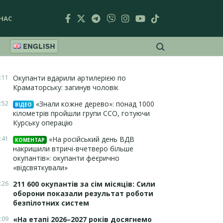
НАС
ENGLISH
:11
Окупанти вдарили артилерією по
Краматорську: загинув чоловік
:52
«Знали кожне дерево»: понад 1000
ВІДЕО
кілометрів пройшли групи ССО, готуючи
Курську операцію
:41
«На російський день ВДВ
КОМЕНТАР
накришили втричі-вчетверо більше
окупантів»: окупанти феєрично
«відсвяткували»
:26
211 600 окупантів за сім місяців: Сили
оборони показали результат роботи
безпілотних систем
:09
«На етапі 2026–2027 років досягнемо