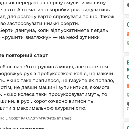
задньої передачі на першу змусити машину
 часто. Автоматичні коробки розгойдуватись
зад для розгону варто спробувати точно. Також
во застосовувати низькі оберти.
ерти двигуна, коли відпускатимете педаль
ке «рушити внатяжку» –– на межі зупинки
е повторний старт
обіль начебто і рушив з місця, але протягом
продовжує рух з пробуксовкою коліс, не маючи
. Якщо таке трапилося, не газуйте як попало,
І потім, не давши машині зупинитися, якомога
. Якщо колеса таки пробуксовуватимуть, то
шини, в русі, короткочасно витисніть
ушити з максимальною акуратністю.
read LINDSEY PARNABY/AFP/Getty Images)
е тільки двигуном