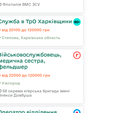
Флотилія ВМС ЗСУ
Служба в ТрО Харківщини
від 20100 до 120000 грн
Степова, Харківська область
Військовослужбовець,
медична сестра,
фельдшер
від 22000 до 120000 грн
Ужгород
68 окрема єгерська бригада імені
Олекси Довбуша
Оператор відділення