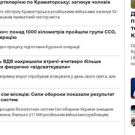
ртилерією по Краматорську: загинув чоловік
го обстрілу Краматорська російськими військами загинув 52-
Д
акував приватний сектор міста.
п
т
о»: понад 1000 кілометрів пройшли групи ССО,
К
перацію
С
ео процесу підготовки Курської операції.
К
і 
ь ВДВ накришили втричі-вчетверо більше
н
ти феєрично «відсвяткували»
прямку ворог спробував атакувати у день свого свята, але
а сім місяців: Сили оборони показали результат
 систем
ідрозділи безпілотних систем Сил оборони України знищили
нень близько 211 600 російським військовослужбовцям.