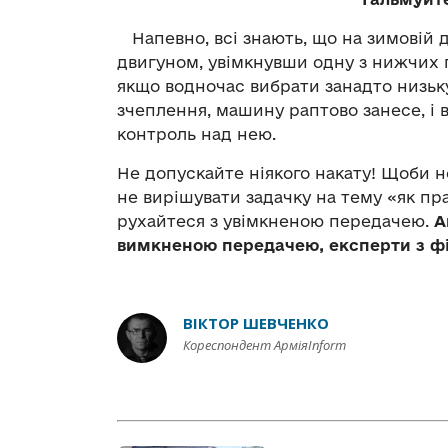
Напевно, всі знають, що на зимовій д
двигуном, увімкнувши одну з нижчих п
якщо водночас вибрати занадто низьку
зчеплення, машину раптово занесе, і 
контроль над нею.
Не допускайте ніякого накату! Щоби н
не вирішувати задачку на тему «як пра
рухайтеся з увімкненою передачею.
А
вимкненою передачею, експерти з ф
ВІКТОР ШЕВЧЕНКО
Кореспондент АрміяInform