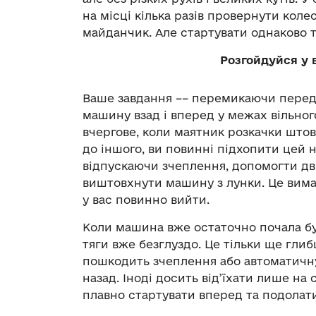
на місці кілька разів провернути коле
майданчик. Але стартувати однаково 
Розгойдуйся у 
Ваше завдання –– перемикаючи переда
машину взад і вперед у межах вільного
вчергове, коли маятник розкачки што
до іншого, ви повинні підхопити цей 
відпускаючи зчеплення, допомогти дв
виштовхнути машину з лунки. Це вимаг
у вас повинно вийти.
Коли машина вже остаточно почала бу
тяги вже безглуздо. Це тільки ще глиб
пошкодить зчеплення або автоматичну
назад. Іноді досить від’їхати лише на
плавно стартувати вперед та подолати