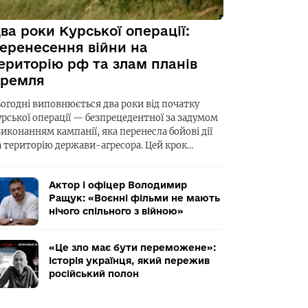
ва роки Курської операції:
еренесення війни на
ериторію рф та злам планів
ремля
ьогодні виповнюється два роки від початку
урської операції — безпрецедентної за задумом
виконанням кампанії, яка перенесла бойові дії
а територію держави-агресора. Цей крок…
Актор і офіцер Володимир
Ращук: «Воєнні фільми не мають
нічого спільного з війною»
«Це зло має бути переможене»:
історія українця, який пережив
російський полон