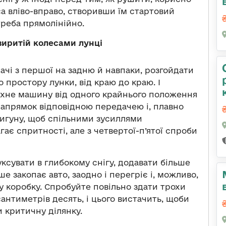
са вліво-вправо, створивши їм стартовий
треба прямолінійно.
виритій колесами лунці
чі з першої на задню й навпаки, розгойдати
 простору лунки, від краю до краю. І
вхне машину від одного крайнього положення
напрямок відповідною передачею і, плавно
игуну, щоб спільними зусиллями
ає спритності, але з четвертої-п’ятої спроби
ксувати в глибокому снігу, додавати більше
ше закопає авто, заодно і перегріє і, можливо,
 коробку. Спробуйте повільно здати трохи
 сантиметрів десять, і цього вистачить, щоби
 критичну ділянку.