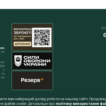
pr
ons
не
orm
Для
м є
 та
 на
 на
чити вам найкращий досвід роботи на нашому сайті. Продовжу
я файлів cookie. Детальніше про
політику використання фай