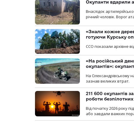
Окупанти вдарили а
Внаслідок артилерійсько
річний чоловік. Ворог ат
«Знали кожне дерев
готуючи Курську о
ССО показали архівне від
«На російський ден
окупантів»: окупан
На Олександрівському на
зазнав великих втрат.
211 600 окупантів з
роботи безпілотних
Від початку 2026 року п
або завдали важких пора