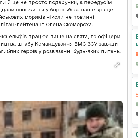
ги й це не просто подарунки, а передусім
віддали свої життя у боротьбі за наше краще
йськових моряків ніколи не повинні
апітан-лейтенант Олена Скомороха.
ика ельфів працює лише на свята, то офіцери
тництва штабу Командування ВМС ЗСУ завжди
иблих героїв у розв’язанні будь-яких питань.