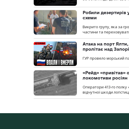
Робили дезертирів 
схеми
Викрито групу, яка за г
частини та переховуват
Атака на порт Ялти
пролітає над Запор
ГУР провело морський па
«Рейд» «привітав» о
локомотиви росіян
Оператори 413-го полку 
відчутної шкоди логістиц