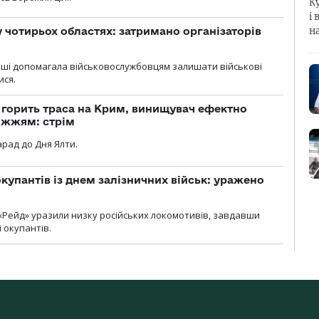
К
і 
н
у чотирьох областях: затримано організаторів
роші допомагала військовослужбовцям залишати військові
ися.
, горить траса на Крим, винищувач ефектно
іжжям: стрім
рад до Дня Ялти.
купантів із днем залізничних військ: уражено
«Рейд» уразили низку російських локомотивів, завдавши
і окупантів.