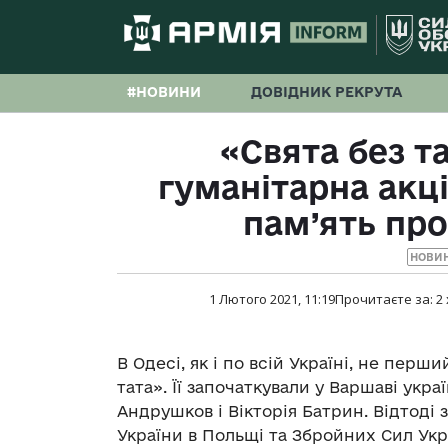
#НОВИНИ
ДОВІДНИК РЕКРУТА
«Свята без т
гуманітарна акці
пам’ять про
НОВИ
1 Лютого 2021, 11:19
Прочитаєте за:
2
В Одесі, як і по всій Україні, не перш
тата». Її започаткували у Варшаві укр
Андрушков і Вікторія Батрин. Відтоді
України в Польщі та Збройних Сил Укра