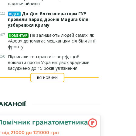
надзвичайників
:22
До Дня Ялти оператори ГУР
ВІДЕО
провели парад дронів Magura біля
узбережжя Криму
:07
Не залишають людей самих: як
КОМЕНТАР
«Азов» допомагає мешканцям сіл біля лінії
фронту
:50
Підписали контракти із зс рф, щоб
воювати проти України: двох зрадників
засуджено до 15 років ув’язнення
ВСІ НОВИНИ
АКАНСІЇ
Помічник гранатометника
від 21000 до 121000 грн