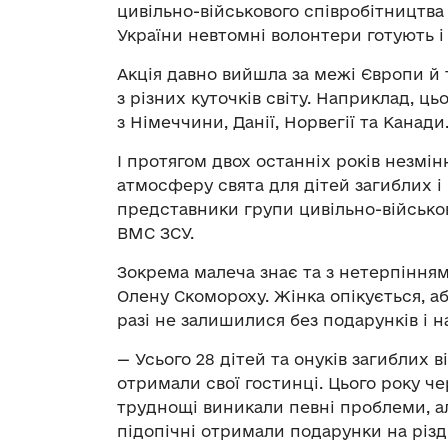
цивільно-військового співробітництва
України невтомні волонтери готують 
Акція давно вийшла за межі Європи й 
з різних куточків світу. Наприклад, ц
з Німеччини, Данії, Норвегії та Канади
І протягом двох останніх років незм
атмосферу свята для дітей загиблих і
представники групи цивільно-військо
ВМС ЗСУ.
Зокрема малеча знає та з нетерпінням
Олену Скомороху. Жінка опікується, а
разі не залишилися без подарунків і 
— Усього 28 дітей та онуків загиблих 
отримали свої гостинці. Цього року че
труднощі виникали певні проблеми, а
підопічні отримали подарунки на різдв