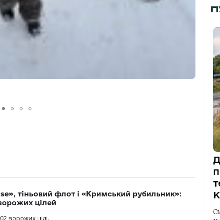
П
Д
п
т
se», тіньовий флот і «Кримський рубильник»:
К
ворожих цілей
С
02 ворожих цілі.