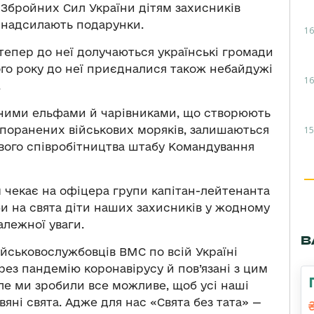
 Збройних Сил України дітям захисників
і надсилають подарунки.
16
тепер до неї долучаються українські громади
ього року до неї приєдналися також небайдужі
16
.
інними ельфами й чарівниками, що створюють
 поранених військових моряків, залишаються
15
вого співробітництва штабу Командування
 чекає на офіцера групи капітан-лейтенанта
би на свята діти наших захисників у жодному
належної уваги.
В
військовослужбовців ВМС по всій Україні
рез пандемію коронавірусу й пов’язані з цим
ле ми зробили все можливе, щоб усі наші
яні свята. Адже для нас «Свята без тата» —