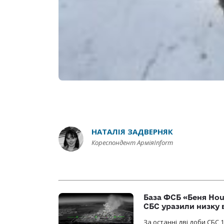
НАТАЛІЯ ЗАДВЕРНЯК
Кореспондент АрміяInform
База ФСБ «Беня Hou
СБС уразили низку 
За останні дві доби СБС 1