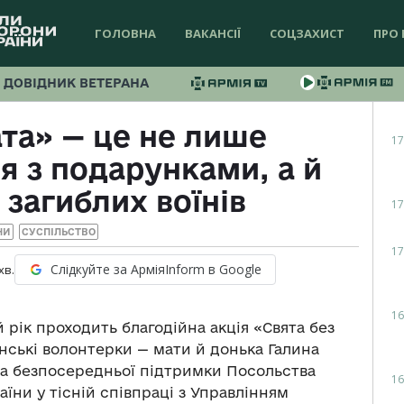
ГОЛОВНА
ВАКАНСІЇ
СОЦЗАХИСТ
ПРО 
ДОВІДНИК ВЕТЕРАНА
ата» — це не лише
17
я з подарунками, а й
 загиблих воїнів
17
НИ
СУСПІЛЬСТВО
17
Слідкуйте за АрміяInform в Google
хв.
16
ий рік проходить благодійна акція «Свята без
аїнські волонтерки — мати й донька Галина
 за безпосередньої підтримки Посольства
16
їни у тісній співпраці з Управлінням