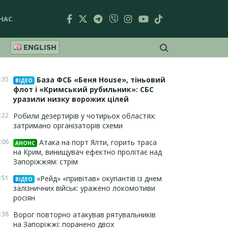
НАС
ENGLISH
:35
База ФСБ «Беня House», тіньовий
ВІДЕО
флот і «Кримський рубильник»: СБС
уразили низку ворожих цілей
:22
Робили дезертирів у чотирьох областях:
затримано організаторів схеми
:06
Атака на порт Ялти, горить траса
АНОНС
на Крим, винищувач ефектно пролітає над
Запоріжжям: стрім
:51
«Рейд» «привітав» окупантів із днем
ВІДЕО
залізничних військ: уражено локомотиви
росіян
:38
Ворог повторно атакував рятувальників
на Запоріжжі: поранено двох