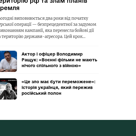
ериторію рф та злам планів
ремля
ьогодні виповнюється два роки від початку
урської операції — безпрецедентної за задумом
виконанням кампанії, яка перенесла бойові дії
а територію держави-агресора. Цей крок…
Актор і офіцер Володимир
Ращук: «Воєнні фільми не мають
нічого спільного з війною»
«Це зло має бути переможене»:
історія українця, який пережив
російський полон