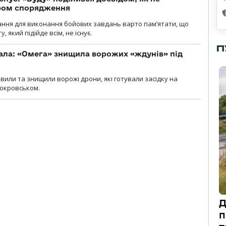
ром спорядження
ання для виконання бойових завдань варто пам’ятати, що
 який підійде всім, не існує.
П
ала: «Омега» знищила ворожих «ждунів» під
вили та знищили ворожі дрони, які готували засідку на
Покровськом.
Д
п