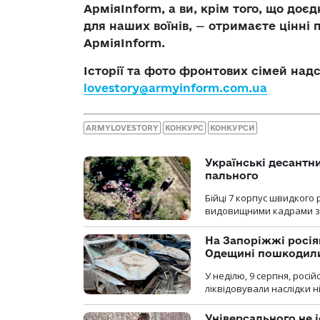
АрміяInform, а ви, крім того, що до
для наших воїнів,
—
отримаєте цінні 
Армія
Inform
.
Історії та фото фронтових сімей над
lovestory@armyinform.com.ua
ARMYLOVESTORY
КОНКУРС
КОНКУРСИ
Українські десантни
пального
Бійці 7 корпус швидкого
видовищними кадрами з 
На Запоріжжі росія
Одещині пошкодили
У неділю, 9 серпня, росі
ліквідовували наслідки н
Універсального не і