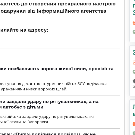
єднаєтесь до створення прекрасного настрою
подарунки від Інформаційного агентства
силайте на адресу:
ки позбавляють ворога живої сили, провізії та
 реагування десантно-штурмових військ ЗСУ поділилися
ураженнями низки ворожих цілей.
ни завдали удару по рятувальниках, а на
 автобус з дітьми
йські війська завдали удару по рятувальниках, які
ічної атаки на Запоріжжя.
снує: «Вуду» поділився досвідом, як не