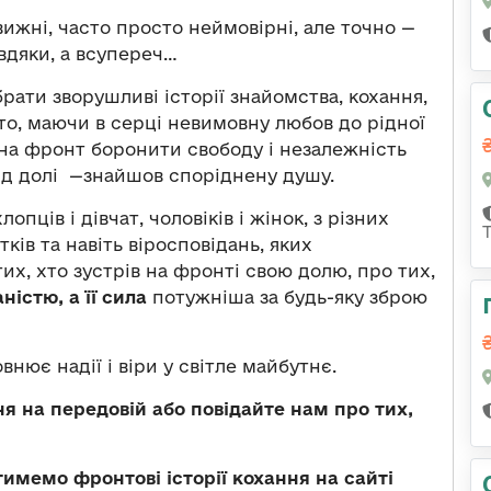
вижні, часто просто неймовірні, але точно —
авдяки, а всупереч…
рати зворушливі історії знайомства, кохання,
то, маючи в серці невимовну любов до рідної
в на фронт боронити свободу і незалежність
від долі —знайшов споріднену душу.
пців і дівчат, чоловіків і жінок, з різних
тків та навіть віросповідань, яких
их, хто зустрів на фронті свою долю, про тих,
ністю, а її сила
потужніша за будь-яку зброю
внює надії і віри у світле майбутнє.
ня на передовій або повідайте нам про тих,
имемо фронтові історії кохання на сайті