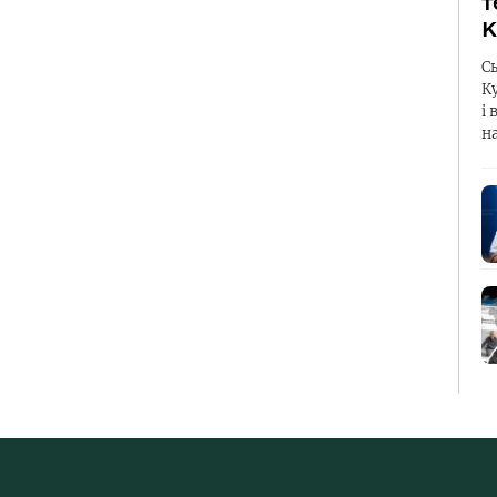
т
К
С
К
і 
н