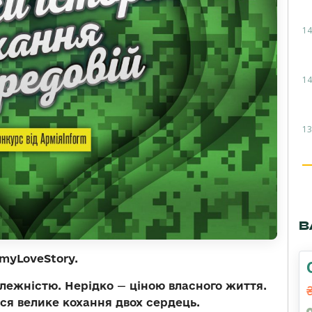
14
14
13
В
myLoveStory.
лежністю. Нерідко
—
ціною власного життя.
ся велике кохання двох сердець.