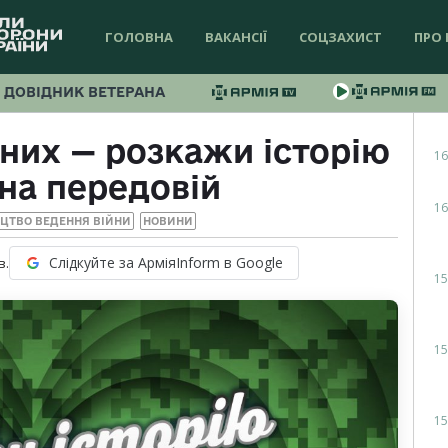
ГОЛОВНА
ВАКАНСІЇ
СОЦЗАХИСТ
ПРО 
ДОВІДНИК ВЕТЕРАНА
аних — розкажи історію
16
на передовій
16
ЕЦТВО ВЕДЕННЯ ВІЙНИ
НОВИНИ
Слідкуйте за АрміяInform в Google
в.
15
15
15