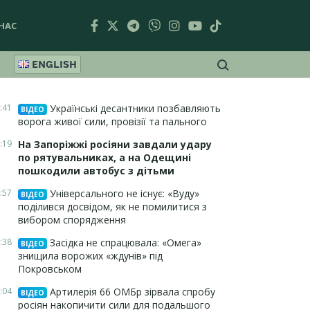
НАС
ENGLISH
:41
Українські десантники позбавляють
ВІДЕО
ворога живої сили, провізії та пального
:19
На Запоріжжі росіяни завдали удару
по рятувальниках, а на Одещині
пошкодили автобус з дітьми
:57
Універсального не існує: «Вуду»
ВІДЕО
поділився досвідом, як не помилитися з
вибором спорядження
:38
Засідка не спрацювала: «Омега»
ВІДЕО
знищила ворожих «ждунів» під
Покровськом
:04
Артилерія 66 ОМБр зірвала спробу
ВІДЕО
росіян накопичити сили для подальшого