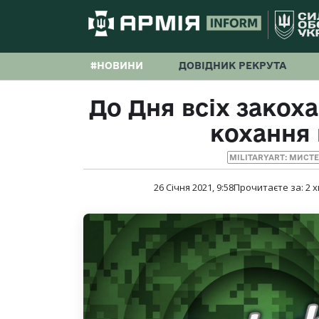
#НОВИНИ
ДОВІДНИК РЕКРУТА
До Дня всіх закох
кохання 
MILITARYART: МИСТ
26 Січня 2021, 9:58
Прочитаєте за:
2
х