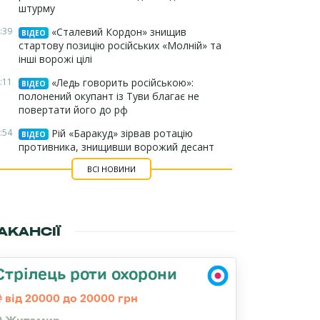
штурму
:39
«Сталевий Кордон» знищив
ВІДЕО
стартову позицію російських «Молній» та
інші ворожі цілі
:11
«Ледь говорить російською»:
ВІДЕО
полонений окупант із Туви благає не
повертати його до рф
:54
Рій «Баракуд» зірвав ротацію
ВІДЕО
противника, знищивши ворожий десант
ВСІ НОВИНИ
АКАНСІЇ
Стрілець роти охорони
від 20000 до 20000 грн