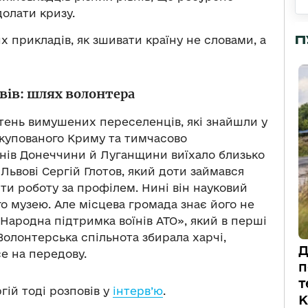
олати кризу.
П
х прикладів, як зшивати країну не словами, а
вів: шлях волонтера
отень вимушених переселенців, які знайшли у
 окупованого Криму та тимчасово
нів Донеччини й Луганщини виїхало близько
 Львові Сергій Глотов, який доти займався
йти роботу за профілем. Нині він науковий
о музею. Але місцева громада знає його не
«Народна підтримка воїнів АТО», який в перші
олонтерська спільнота збирала харчі,
Д
е на передову.
п
т
гій тоді розповів у
інтерв’ю
.
К