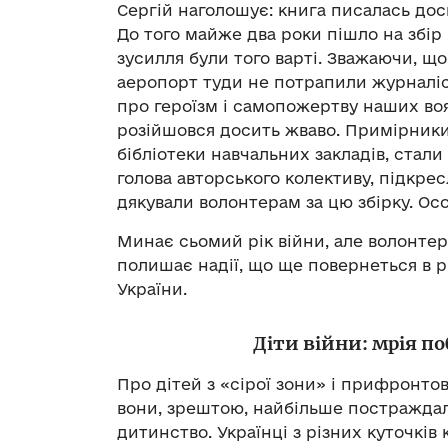
Сергій наголошує: книга писалась дос
До того майже два роки пішло на збір 
зусилля були того варті. Зважаючи, що
аеропорт туди не потрапили журналіс
про героїзм і самопожертву наших воя
розійшовся досить жваво. Примірники
бібліотеки навчальних закладів, стали
голова авторського колективу, підкре
дякували волонтерам за цю збірку. Ос
Минає сьомий рік війни, але волонтер
полишає надії, що ще повернеться в 
України.
Діти війни: мрія п
Про дітей з «сірої зони» і прифронто
вони, зрештою, найбільше постраждали
дитинство. Українці з різних куточків