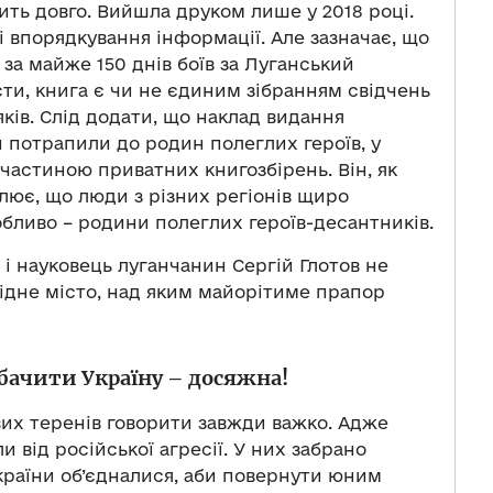
ить довго. Вийшла друком лише у 2018 році.
і впорядкування інформації. Але зазначає, що
 за майже 150 днів боїв за Луганський
ти, книга є чи не єдиним зібранням свідчень
ків. Слід додати, що наклад видання
 потрапили до родин полеглих героїв, у
 частиною приватних книгозбірень. Він, як
слює, що люди з різних регіонів щиро
обливо – родини полеглих героїв-десантників.
 і науковець луганчанин Сергій Глотов не
рідне місто, над яким майорітиме прапор
обачити Україну – досяжна!
вих теренів говорити завжди важко. Адже
 від російської агресії. У них забрано
 країни об’єдналися, аби повернути юним