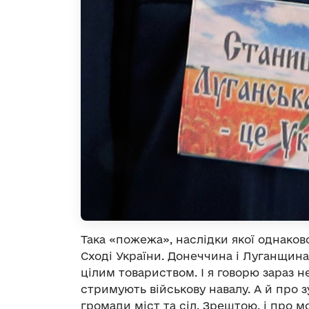
Така «пожежа», наслідки якої однаково
Сході України. Донеччина і Луганщина 
цілим товариством. І я говорю зараз не
стримують військову навалу. А й про 
громади міст та сіл. Зрештою, і про 