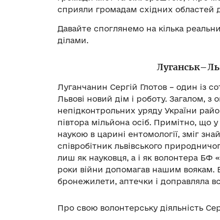
сприяли громадам східних областей д
Давайте споглянемо на кілька реальни
ділами.
Луганськ–Ль
Луганчанин Сергій Глотов – один із с
Львові новий дім і роботу. Загалом, з
непідконтрольних уряду України райо
півтора мільйона осіб. Примітно, що у
наукою в царині ентомології, зміг зна
співробітник львівського природничог
лиш як науковця, а і як волонтера БФ 
роки війни допомагав нашим воякам. В
бронежилети, аптечки і доправляла вс
Про свою волонтерську діяльність Сер