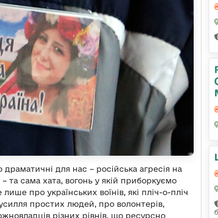
 драматичні для нас – російська агресія на
– та сама хата, вогонь у якій приборкуємо
 лише про українських воїнів, які пліч-о-пліч
зусилля простих людей, про волонтерів,
можновладців різних рівнів, що ресурсно