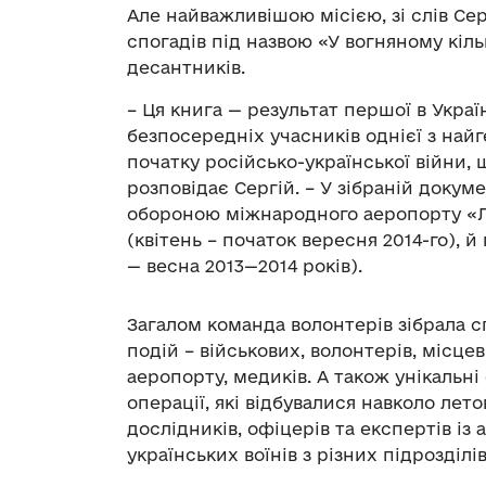
Але найважливішою місією, зі слів Сер
спогадів під назвою «У вогняному кіл
десантників.
– Ця книга — результат першої в Украї
безпосередніх учасників однієї з най
початку російсько-української війни, 
розповідає Сергій. – У зібраній докуме
обороною міжнародного аеропорту «Л
(квітень – початок вересня 2014-го), й
— весна 2013—2014 років).
Загалом команда волонтерів зібрала с
подій – військових, волонтерів, місцев
аеропорту, медиків. А також унікальні
операції, які відбувалися навколо лет
дослідників, офіцерів та експертів із
українських воїнів з різних підрозділів