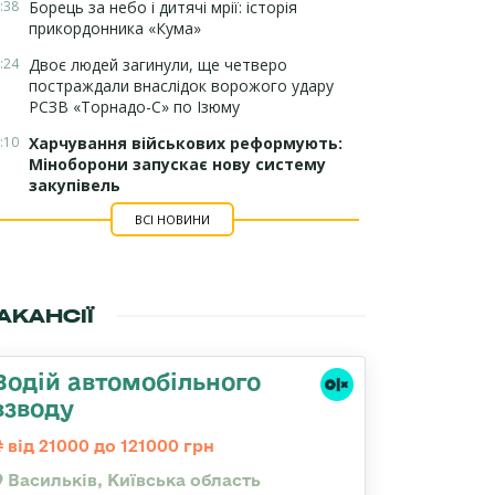
:38
Борець за небо і дитячі мрії: історія
прикордонника «Кума»
:24
Двоє людей загинули, ще четверо
постраждали внаслідок ворожого удару
РСЗВ «Торнадо-С» по Ізюму
:10
Харчування військових реформують:
Міноборони запускає нову систему
закупівель
ВСІ НОВИНИ
АКАНСІЇ
Водій автомобільного
взводу
від 21000 до 121000 грн
Васильків, Київська область