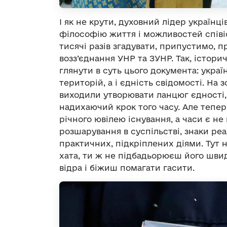
І як не крути, духовний лідер українц
філософію життя і можливостей співі
тисячі разів згадувати, припустимо, 
возз’єднання УНР та ЗУНР. Так, істори
глянути в суть цього документа: укра
територій, а і єдність свідомості. На з
виходили утворювати ланцюг єдності, із
надихаючий крок того часу. Але тепер
річного ювілею існування, а часи є не
розшарування в суспільстві, знаки ре
практичних, підкріплених діями. Тут 
хата, ти ж не підбадьорюєш його швид
відра і біжиш помагати гасити.