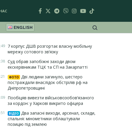
НАС
ENGLISH
:49
7 корпус ДШВ розгортає власну мобільну
мережу сотового зв’язку
:38
Суд обрав запобіжні заходи двом
екскерівникам ТЦК та СП на Закарпатті
:21
Дві людини загинуло, шестеро
ФОТО
постраждали внаслідок обстрілів рф на
Дніпропетровщині
:09
Пообіцяв вивезти військовозобов’язаного
за кордон: у Харкові викрито офіцера
:51
Два запасні виходи, арсенал, склади,
ВІДЕО
спальня: мінометники облаштували
позицію під землею