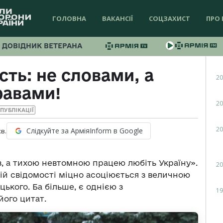
ГОЛОВНА
ВАКАНСІЇ
СОЦЗАХИСТ
ПРО 
ДОВІДНИК ВЕТЕРАНА
ть: не словами, а
20
равами!
20
ПУБЛІКАЦІЇ
20
Слідкуйте за АрміяInform в Google
хв.
, а тихою невтомною працею любіть Україну».
20
ій свідомості міцно асоціюється з величною
кого. Ба більше, є однією з
19
його цитат.