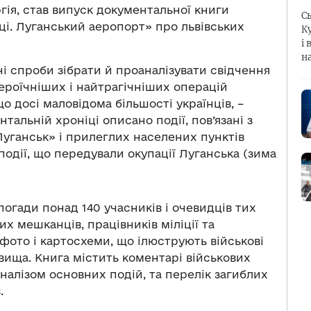
гія, став випуск документальної книги
С
ьці. Луганський аеропорт» про львівських
К
і 
н
ні спроби зібрати й проаналізувати свідчення
героїчніших і найтрагічніших операцій
що досі маловідома більшості українців, –
нтальній хроніці описано події, пов’язані з
уганськ» і прилеглих населених пунктів
 події, що передували окупації Луганська (зима
погади понад 140 учасників і очевидців тих
их мешканців, працівників міліції та
 фото і картосхеми, що ілюструють військові
овища. Книга містить коментарі військових
 аналізом основних подій, та перелік загиблих
.