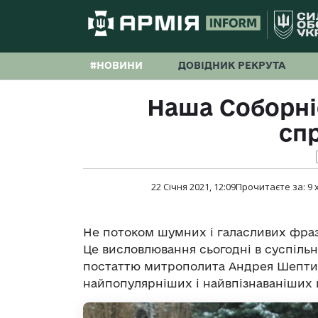
#НОВИНИ
ДОВІДНИК РЕКРУТА
Наша Соборніс
сп
22 Січня 2021, 12:09
Прочитаєте за:
9
Не потоком шумних і галасливих фраз
Це висловлювання сьогодні в суспільн
постаттю митрополита Андрея Шептиць
найпопулярніших і найвпізнаваніших 