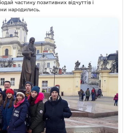
дай частину позитивних відчуттів і
они народились.