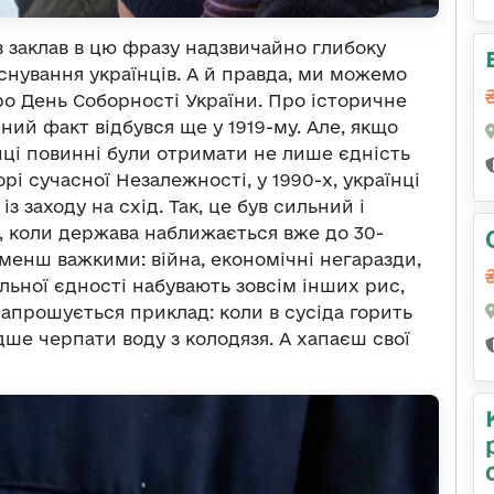
ів заклав в цю фразу надзвичайно глибоку
снування українців. А й правда, ми можемо
про День Соборності України. Про історичне
чний факт відбувся ще у 1919-му. Але, якщо
їнці повинні були отримати не лише єдність
орі сучасної Незалежності, у 1990-х, українці
 заходу на схід. Так, це був сильний і
, коли держава наближається вже до 30-
 менш важкими: війна, економічні негаразди,
альної єдності набувають зовсім інших рис,
напрошується приклад: коли в сусіда горить
ше черпати воду з колодязя. А хапаєш свої