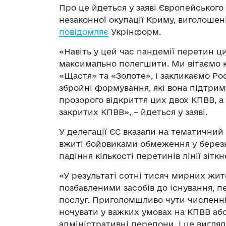
Про це йдеться у заяві Європейського 
незаконної окупації Криму, виголошені
повідомляє
Укрінформ.
«Навіть у цей час пандемії перетин ц
максимально полегшити. Ми вітаємо к
«Щастя» та «Золоте», і закликаємо Ро
збройні формування, які вона підтрим
прозорого відкриття цих двох КПВВ, а
закритих КПВВ», – йдеться у заяві.
У делегації ЄС вказали на тематичний 
вжиті бойовиками обмеження у березні
падіння кількості перетинів лінії зі
«У результаті сотні тисяч мирних жите
позбавленими засобів до існування, п
послуг. Приголомшливо чути численні 
ночувати у важких умовах на КПВВ або
адміністративні перепони. І це вигляд