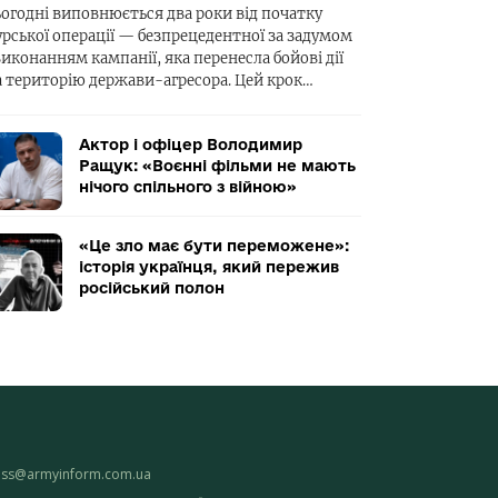
ьогодні виповнюється два роки від початку
урської операції — безпрецедентної за задумом
виконанням кампанії, яка перенесла бойові дії
а територію держави-агресора. Цей крок…
Актор і офіцер Володимир
Ращук: «Воєнні фільми не мають
нічого спільного з війною»
«Це зло має бути переможене»:
історія українця, який пережив
російський полон
ess@armyinform.com.ua