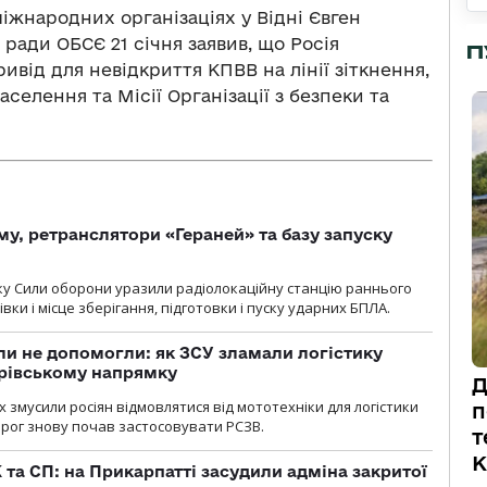
іжнародних організаціях у Відні Євген
ради ОБСЄ 21 січня заявив, що Росія
П
ивід для невідкриття КПВВ на лінії зіткнення,
лення та Місії Організації з безпеки та
у, ретранслятори «Гераней» та базу запуску
року Сили оборони уразили радіолокаційну станцію раннього
ки і місце зберігання, підготовки і пуску ударних БПЛА.
и не допомогли: як ЗСУ зламали логістику
дрівському напрямку
Д
х змусили росіян відмовлятися від мототехніки для логістики
п
орог знову почав застосовувати РСЗВ.
т
К
 та СП: на Прикарпатті засудили адміна закритої