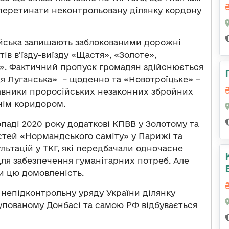
перетинати неконтрольовану ділянку кордону
війська залишають заблокованими дорожні
в в’їзду-виїзду «Щастя», «Золоте»,
»». Фактичний пропуск громадян здійснюється
я Луганська» – щоденно та «Новотроїцьке» –
тавники проросійських незаконних збройних
нім коридором.
опаді 2020 року додаткові КПВВ у Золотому та
тей «Нормандського саміту» у Парижі та
ьтацій у ТКГ, які передбачали одночасне
для забезпечення гуманітарних потреб. Але
и цю домовленість.
непідконтрольну уряду України ділянку
упованому Донбасі та самою РФ відбувається