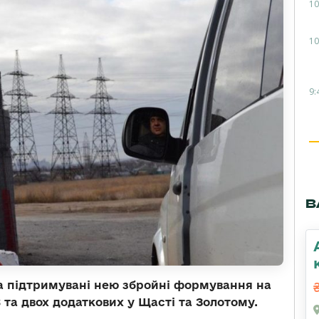
10
10
9:
В
а підтримувані нею збройні формування на
 та двох додаткових у Щасті та Золотому.