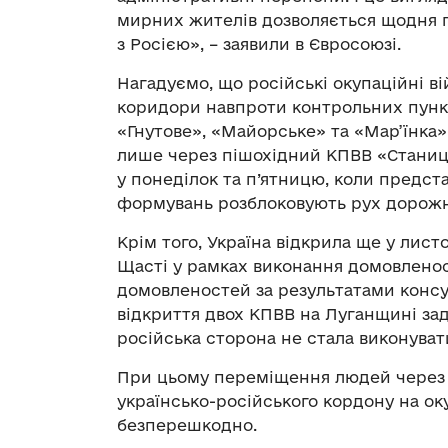
мирних жителів дозволяється щодня 
з Росією», – заявили в Євросоюзі.
Нагадуємо, що російські окупаційні 
коридори навпроти контрольних пункті
«Гнутове», «Майорське» та «Мар’їнка
лише через пішохідний КПВВ «Станиц
у понеділок та п’ятницю, коли предс
формувань розблоковують рух дорож
Крім того, Україна відкрила ще у лист
Щасті у рамках виконання домовленос
домовленостей за результатами консул
відкриття двох КПВВ на Луганщині за
російська сторона не стала виконуват
При цьому переміщення людей через 
українсько-російського кордону на ок
безперешкодно.