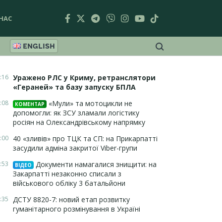
НАС
ENGLISH
:16
Уражено РЛС у Криму, ретранслятори
«Гераней» та базу запуску БПЛА
:08
«Мули» та мотоцикли не
КОМЕНТАР
допомогли: як ЗСУ зламали логістику
росіян на Олександрівському напрямку
:00
40 «зливів» про ТЦК та СП: на Прикарпатті
засудили адміна закритої Viber-групи
:53
Документи намагалися знищити: на
ВІДЕО
Закарпатті незаконно списали з
військового обліку 3 батальйони
:35
ДСТУ 8820-7: новий етап розвитку
гуманітарного розмінування в Україні