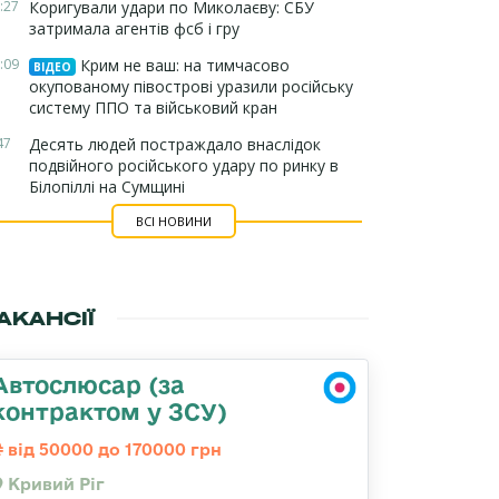
:27
Коригували удари по Миколаєву: СБУ
затримала агентів фсб і гру
:09
Крим не ваш: на тимчасово
ВІДЕО
окупованому півострові уразили російську
систему ППО та військовий кран
47
Десять людей постраждало внаслідок
подвійного російського удару по ринку в
Білопіллі на Сумщині
ВСІ НОВИНИ
АКАНСІЇ
Автослюсар (за
контрактом у ЗСУ)
від 50000 до 170000 грн
Кривий Ріг