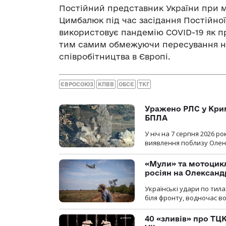
Постійний представник України при м
Цимбалюк під час засідання Постійної 
використовує пандемію COVID-19 як пр
тим самим обмежуючи пересування насе
співробітництва в Європі.
ЄВРОСОЮЗ
КПВВ
ОБСЄ
ТКГ
Уражено РЛС у Крим
БПЛА
У ніч на 7 серпня 2026 
виявлення поблизу Оленів
«Мули» та мотоцикл
росіян на Олексан
Українські удари по тила
біля фронту, водночас в
40 «зливів» про ТЦК