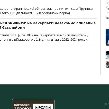
С
К
д Івано-Франківської області визнав жителя села Прутівка
і 
законній діяльності ЗСУ в особливий період.
н
ся знищити: на Закарпатті незаконно списали з
 3 батальйони
тний бік ТЦК та ВЛК» на Закарпатті викрили масштабну
ення з військового обліку, яка діяла у 2022–2024 роках.
pr