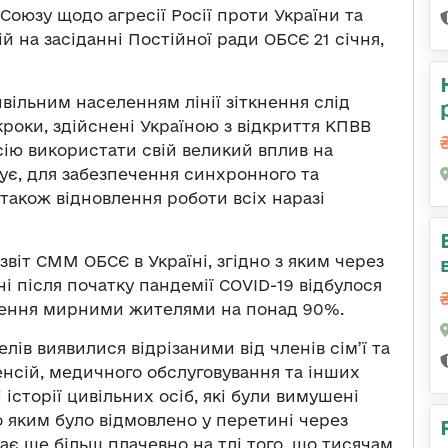
Союзу щодо агресії Росії проти України та
й на засіданні Постійної ради ОБСЄ 21 січня,
ивільним населенням лінії зіткнення слід
роки, здійснені Україною з відкриття КПВВ
сію використати свій великий вплив на
ує, для забезпечення синхронного та
 також відновлення роботи всіх наразі
звіт СММ ОБСЄ в Україні, згідно з яким через
 після початку пандемії COVID-19 відбулося
ткнення мирними жителями на понад 90%.
лів виявилися відрізаними від членів сім’ї та
енсій, медичного обслуговування та інших
історії цивільних осіб, які були вимушені
 яким було відмовлено у перетині через
ає ще більш плачевно на тлі того, що тисячам