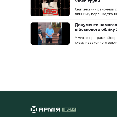
Viber-групи
Снятинський районний су
винним у перешкоджанні 
Документи намагали
військового обліку
У межах програми «Зворо
схему незаконного виключ