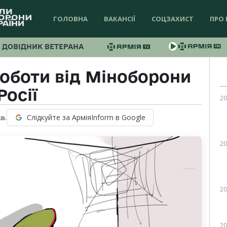
ГОЛОВНА
ВАКАНСІЇ
СОЦЗАХИСТ
ПРО 
ДОВІДНИК ВЕТЕРАНА
роботи від Міноборони
Росії
20
Слідкуйте за АрміяInform в Google
хв.
20
20
20