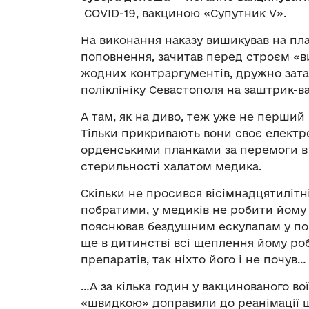
COVID-19, вакциною «Супутник V».
На виконання наказу вишикував на пл
поповнення, зачитав перед строєм «ви
жодних контраргументів, дружно затар
поліклініку Севастополя на заштрик-
А там, як на диво, теж уже не перши
Тільки прикривають вони своє електр
орденськими планками за перемоги в 
стерильності халатом медика.
Скільки не просився вісімнадцятилітні
побратими, у медиків не робити йому 
пояснював бездушним ескулапам у пор
ще в дитинстві всі щеплення йому ро
препаратів, так ніхто його і не почув…
…А за кілька годин у вакцинованого во
«швидкою» доправили до реанімації