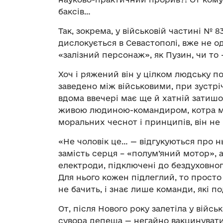
баксів…
Так, зокрема, у військовій частині № 
дислокується в Севастополі, вже не о
«залізний персонаж», як Пузин, чи то 
Хоч і ряжений він у цілком людську под
заведено між військовими, при зустрічі
вдома ввечері має ще й хатній затишо
живою людиною-командиром, котра м
моральних чеснот і принципів, він не
«Не чоловік це… — відгукуються про нь
замість серця – «полум’яний мотор», а
електроди, підключені до бездуховног
Для нього кожен підлеглий, то просто 
не бачить, і знає лише команди, які 
От, після Нового року залетіла у війсь
сувора депеша — негайно вакцинувати