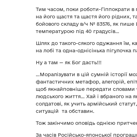
Тим часом, поки роботи-Гіппократи в 
на його щастя та щастя його рідних, 
бойового складу в/ч № 83576, як пише 
температурою під 40 градусів…
Шлях до такого-сякого одужання їм, 
на лобі та одна-однісінька пігулочка
Ну а там — як Бог дасть!!!
…Моралізувати в цій сумній історії мо
фантастичних метафор, алегорій, епіт
щоб якнайповніше передати словами 
людського життя… Хай і вбраного на я
солдатові, як учить армійський статут
ситуацій та обставин.
Тож закінчимо оповідь однією притч
За часів Російсько-японської програшн