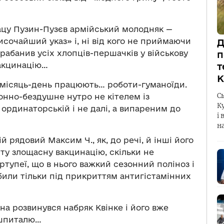
ацу Пузин-Пузєв армійський молодняк —
сочайший указ» і, ні від кого не приймаючи
Д
абанив усіх хлопців-першачків у військову
п
вакцинацію…
т
К
й місяць-день працюють… роботи-гуманоїди.
С
онно-бездушне нутро не кітелем із
К
ординаторській і не далі, а випареним до
і 
н
й рядовий Максим Ч., як, до речі, й інші його
ту злощасну вакцинацію, скільки не
тупеї, що в нього важкий сезонний поліноз і
били тільки під прикриттям антигістамінних
їна розвинувся набряк Квінке і його вже
 шпиталю…