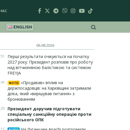
НАС
ENGLISH
06.08.2026
:51
Перші результати очікуються на початку
2027 року: Президент розповів про роботу
над вітчизняною балістикою та системою
FREYJA
:41
«Продавав» вплив на
ФОТО
держпосадовців: на Харківщині затримали
ділка, який «вирішував питання» з
бронюванням
:25
Президент доручив підготувати
спеціальну санкційну операцію проти
російського ОПК
:11
На Луганщині Apachi розгромили
ВІДЕО