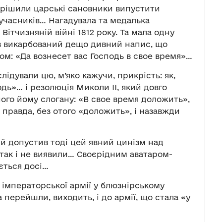
вирішили царські сановники випустити
учасників… Нагадувала та медалька
Вітчизняній війні 1812 року. Та мала одну
був викарбований дещо дивний напис, що
м: «Да вознесет вас Господь в свое время»…
лідували цю, м’яко кажучи, прикрість: як,
дь»… і резолюція Миколи II, який довго
ого йому слогану: «В свое время доложить»,
 правда, без отого «доложить», і назавжди
й допустив тоді цей явний цинізм над
 так і не виявили… Своєрідним аватаром-
ється досі…
ї імператорської армії у блюзнірському
перейшли, виходить, і до армії, що стала «у