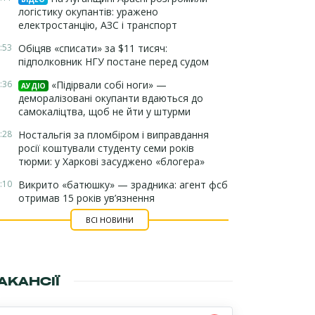
логістику окупантів: уражено
електростанцію, АЗС і транспорт
:53
Обіцяв «списати» за $11 тисяч:
підполковник НГУ постане перед судом
:36
«Підірвали собі ноги» —
АУДІО
деморалізовані окупанти вдаються до
самокаліцтва, щоб не йти у штурми
:28
Ностальгія за пломбіром і виправдання
росії коштували студенту семи років
тюрми: у Харкові засуджено «блогера»
:10
Викрито «батюшку» — зрадника: агент фсб
отримав 15 років ув’язнення
ВСІ НОВИНИ
АКАНСІЇ