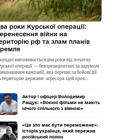
ва роки Курської операції:
еренесення війни на
ериторію рф та злам планів
ремля
ьогодні виповнюється два роки від початку
урської операції — безпрецедентної за задумом
виконанням кампанії, яка перенесла бойові дії
а територію держави-агресора. Цей крок…
Актор і офіцер Володимир
Ращук: «Воєнні фільми не мають
нічого спільного з війною»
«Це зло має бути переможене»:
історія українця, який пережив
російський полон