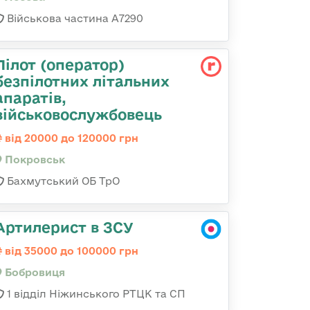
Військова частина А7290
Пілот (оператор)
безпілотних літальних
апаратів,
військовослужбовець
від 20000 до 120000 грн
Покровськ
Бахмутський ОБ ТрО
Артилерист в ЗСУ
від 35000 до 100000 грн
Бобровиця
1 відділ Ніжинського РТЦК та СП