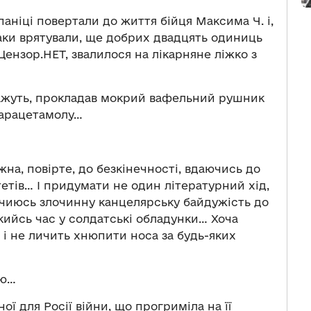
паніці повертали до життя бійця Максима Ч. і,
таки врятували, ще добрих двадцять одиниць
Цензор.НЕТ, звалилося на лікарняне ліжко з
кажуть, прокладав мокрий вафельний рушник
 парацетамолу…
жна, повірте, до безкінечності, вдаючись до
етів… І придумати не один літературний хід,
чиюсь злочинну канцелярську байдужість до
кийсь час у солдатські обладунки… Хоча
, і не личить хнюпити носа за будь-яких
ею…
ої для Росії війни, що прогриміла на її