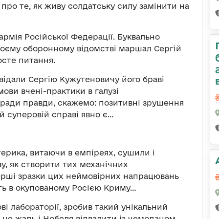
 про те, як живу солдатську силу замінити на
армія Російської Федерації. Буквально
воєму оборонному відомстві маршал Сергій
сте питання.
ідали Сергію Кужутеновичу його браві
мови вчені-практики в галузі
аради правди, скажемо: позитивні зрушення
й суперовій справі явно є…
терика, витаючи в емпіреях, сушили і
у, як створити тих механічних
ерші зразки цих неймовірних напрацювань
ть в окупованому Росією Криму…
ові лабораторії, зробив такий унікальний
 не жаль і Нобеля відвалити із чемоданом