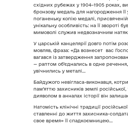
східних рубежах у 1904–1905 роках, 
бронзову медаль для нагородження її 
поганеньку копію медалі, присвяченій 
унікальну особливість: на її звороті 
мимоволі служив недвозначним натяко
У царській канцелярії довго потім розс
мовляв, фраза: «Да вознесет вас Госпо
вагався із затвердження запропонован
— раптом об’єднались в одне речення,
увічнились у металі…
Байдужого невігласа-виконавця, котри
пам’яттю захисників землі російської,
дияволом в анналах історії він залиша
Натомість клінічні традиції російсько
ставленні до життя захисника-солдата 
свое время» її спадкоємницею…