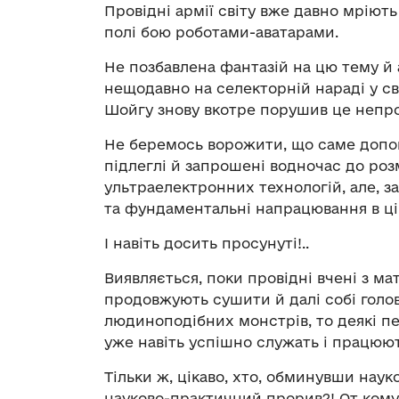
Провідні армії світу вже давно мріють
полі бою роботами-аватарами.
Не позбавлена фантазій на цю тему й 
нещодавно на селекторній нараді у с
Шойгу знову вкотре порушив це непро
Не беремось ворожити, що саме допов
підлеглі й запрошені водночас до роз
ультраелектронних технологій, але, з
та фундаментальні напрацювання в ці
І навіть досить просунуті!..
Виявляється, поки провідні вчені з ма
продовжують сушити й далі собі голов
людиноподібних монстрів, то деякі п
уже навіть успішно служать і працюю
Тільки ж, цікаво, хто, обминувши наук
науково-практичний прорив?! От кому