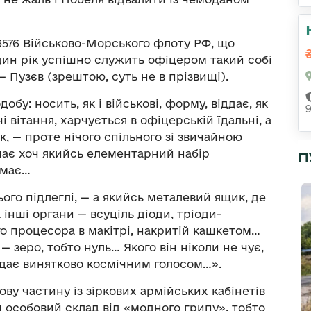
83576 Військово-Морського флоту РФ, що
дин рік успішно служить офіцером такий собі
— Пузєв (зрештою, суть не в прізвищі).
обу: носить, як і військові, форму, віддає, як
 вітання, харчується в офіцерській їдальні, а
к, — проте нічого спільного зі звичайною
ає хоч якийсь елементарний набір
П
 має…
ого підлеглі, — а якийсь металевий ящик, де
 інші органи — всуціль діоди, тріоди-
о процесора в макітрі, накритій кашкетом…
— зеро, тобто нуль… Якого він ніколи не чує,
подає винятково космічним голосом…».
кову частину із зіркових армійських кабінетів
 особовий склад від «модного грипу», тобто