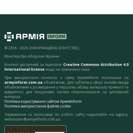
© 2018 - 2026, ІНФОРМАЦІЙНЕ АГЕНТСТВО,
Міністерство оборони України
Контент доступний за ліцензією
Creative Commons Attribution 4.0
International license
якщо не зазначено інше.
При використанні контенту з сайту АрміяInform посилання на
armyinform.com.ua
обов’язкове. Для суб’єктів у сфері онлайн-медіа
обов’язковим є розміщення у першому абзаці матеріалу прямого та
відкритого для пошукових систем гіперпосилання на цитований
матеріал.
Політика користування сайтом АрміяInform
Політика використання файлів cookie
Зауваження та пропозиції по роботі сайту надсилайте на адресу:
webmaster@armyinform.com.ua