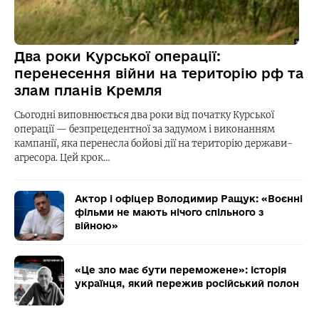
Два роки Курської операції:
перенесення війни на територію рф та
злам планів Кремля
Сьогодні виповнюється два роки від початку Курської
операції — безпрецедентної за задумом і виконанням
кампанії, яка перенесла бойові дії на територію держави-
агресора. Цей крок…
Актор і офіцер Володимир Ращук: «Воєнні
фільми не мають нічого спільного з
війною»
«Це зло має бути переможене»: історія
українця, який пережив російський полон