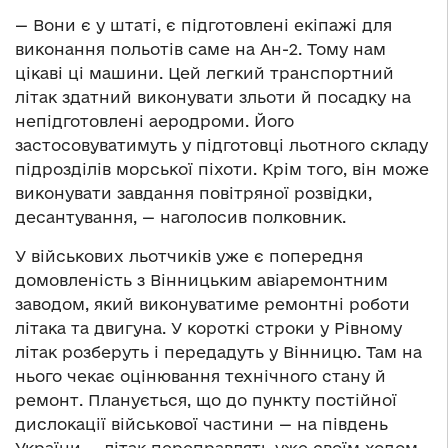
— Вони є у штаті, є підготовлені екіпажі для
виконання польотів саме на Ан-2. Тому нам
цікаві ці машини. Цей легкий транспортний
літак здатний виконувати зльоти й посадку на
непідготовлені аеродроми. Його
застосовуватимуть у підготовці льотного складу
підрозділів морської піхоти. Крім того, він може
виконувати завдання повітряної розвідки,
десантування, — наголосив полковник.
У військових льотчиків уже є попередня
домовленість з Вінницьким авіаремонтним
заводом, який виконуватиме ремонтні роботи
літака та двигуна. У короткі строки у Рівному
літак розберуть і передадуть у Вінницю. Там на
нього чекає оцінювання технічного стану й
ремонт. Планується, що до пункту постійної
дислокації військової частини — на південь
України — літак переправлять уже своїм ходом.