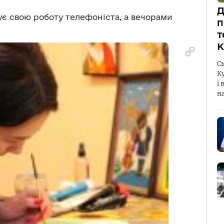
Д
ує свою роботу телефоніста, а вечорами
п
т
К
С
К
і 
н