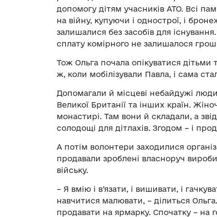
допомогу дітям учасників АТО. Всі пам
на війну, купуючи і однострої, і брон
залишалися без засобів для існування.
сплату комірного не залишалося гро
Тож Ольга почала опікуватися дітьми 
ж, коли мобілізували Павла, і сама ст
Допомагали й місцеві небайдужі люди,
Великої Британії та інших країн. Жін
монастирі. Там вони й складали, а зві
солодощі для дітлахів. Згодом – і про
А потім волонтери заходилися організ
продавали зроблені власноруч вироби
війську.
– Я вмію і в’язати, і вишивати, і гачку
навчитися малювати, – ділиться Ольга.
продавати на ярмарку. Спочатку – на г