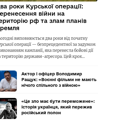
ва роки Курської операції:
еренесення війни на
ериторію рф та злам планів
ремля
ьогодні виповнюється два роки від початку
урської операції — безпрецедентної за задумом
виконанням кампанії, яка перенесла бойові дії
а територію держави-агресора. Цей крок…
Актор і офіцер Володимир
Ращук: «Воєнні фільми не мають
нічого спільного з війною»
«Це зло має бути переможене»:
історія українця, який пережив
російський полон