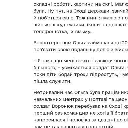
складні роботи, картини на склі. Малю
були. Ну, тут, на Сході держави, звича
й поб’ється скло. Тож нині я малюю п
військові художники, ікони на дошках 
телефоністка, їх візьму…
Волонтерством Ольга займалася до 20
пов’язати свою подальшу долю з війсь
– Я така, що мені в житті завжди чого
більшого, – усміхається солдат Ольга. 
поки діти бодай трохи підростуть, і 
пішла служити.
Нетривалий час Ольга була працівнико
навчальних центрах у Полтаві та Десні 
солдат Воронюк перебуває на Сході кра
перший раз командир не хотів її брат
напросилася і чоловіка за два дні до в
сам не так давно зняв однострій.