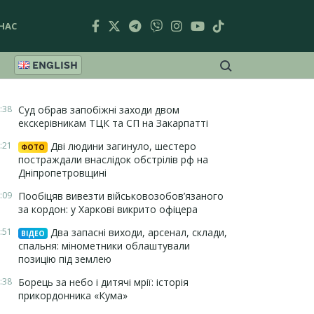
НАС
ENGLISH
:38
Суд обрав запобіжні заходи двом
екскерівникам ТЦК та СП на Закарпатті
:21
Дві людини загинуло, шестеро
ФОТО
постраждали внаслідок обстрілів рф на
Дніпропетровщині
:09
Пообіцяв вивезти військовозобов’язаного
за кордон: у Харкові викрито офіцера
:51
Два запасні виходи, арсенал, склади,
ВІДЕО
спальня: мінометники облаштували
позицію під землею
:38
Борець за небо і дитячі мрії: історія
прикордонника «Кума»