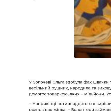
У Золочеві Ольга здобула фах швачки т
весільний рушник, народила та вихову
домогосподаркою, яких – мільйони. Ус
– Наприкінці чотирнадцятого я виріши
розповідає жінка. – Волонтери займа