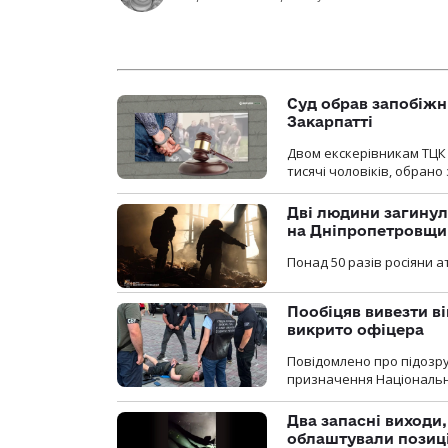
Суд обрав запобіжн
Закарпатті
Двом екскерівникам ТЦК 
тисячі чоловіків, обрано
Дві людини загинул
на Дніпропетровщи
Понад 50 разів росіяни 
Пообіцяв вивезти ві
викрито офіцера
Повідомлено про підозр
призначення Національної 
Два запасні виходи
облаштували позиц