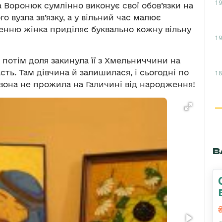
19
 Воронюк сумлінно виконує свої обов’язки на
о вузла зв’язку, а у вільний час малює
енню жінка приділяє буквально кожну вільну
19
 потім доля закинула її з Хмельниччини на
сть. Там дівчина й залишилася, і сьогодні по
18
о вона не прожила на Галичині від народження!
В