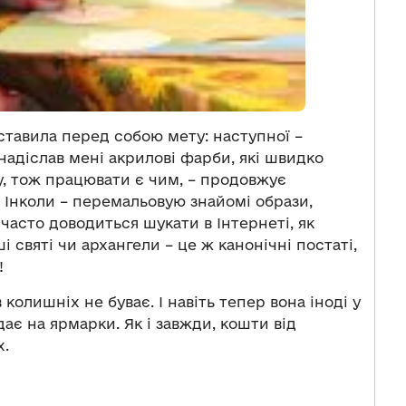
оставила перед собою мету: наступної –
надіслав мені акрилові фарби, які швидко
ру, тож працювати є чим, – продовжує
 Інколи – перемальовую знайомі образи,
часто доводиться шукати в Інтернеті, як
і святі чи архангели – це ж канонічні постаті,
!
колишніх не буває. І навіть тепер вона іноді у
ає на ярмарки. Як і завжди, кошти від
х.