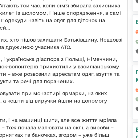
’ятають той час, коли сім’я збирала захисника
ежилет із шоломом, і інше спорядження, а самі
 Подекуди навіть на одяг для діточок на
шей…
тих, хто пішов захищати Батьківщину. Невдовзі
ала дружиною учасника АТО.
 і українська діаспора з Польщі, Німеччини,
очок-волонтерів прихистили у василіанському
дти – вже розвозили адресатам одяг, взуття та
дукти та речі для поранених.
овувати при монастирі ярмарки, на яких
, а кошти від виручки йшли на допомогу
вати, і на машинці шити, але все життя мріяла
 – Тож почала малювати на склі, а вироби –
орнятках та баночках, згодом – уже більш