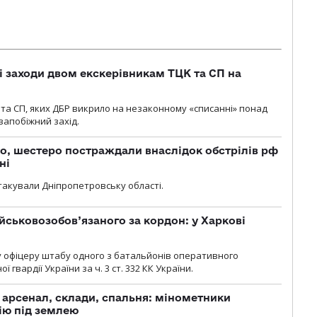
і заходи двом екскерівникам ТЦК та СП на
та СП, яких ДБР викрило на незаконному «списанні» понад
 запобіжний захід.
о, шестеро постраждали внаслідок обстрілів рф
ні
атакували Дніпропетровську області.
йськовозобов’язаного за кордон: у Харкові
у офіцеру штабу одного з батальйонів оперативного
гвардії України за ч. 3 ст. 332 КК України.
, арсенал, склади, спальня: мінометники
ію під землею