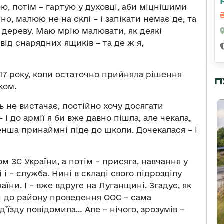
ю, потім – гартую у духовці, аби міцнішими
йно, малюю не на склі – і запікати немає де, та
о дереву. Маю мрію малювати, як деякі
від снарядних ящиків – та де ж я,
17 року, коли остаточно прийняла рішення
П
ком.
сь не вистачає, постійно хочу досягати
– І до армії я би вже давно пішла, але чекала,
менша принаймні піде до школи. Дочекалася – і
м ЗС України, а потім – присяга, навчання у
і – служба. Нині в складі свого підрозділу
їни. І – вже вдруге на Луганщині. Згадує, як
и до району проведення ООС – сама
ід’їзду повідомила… Але – нічого, зрозумів –