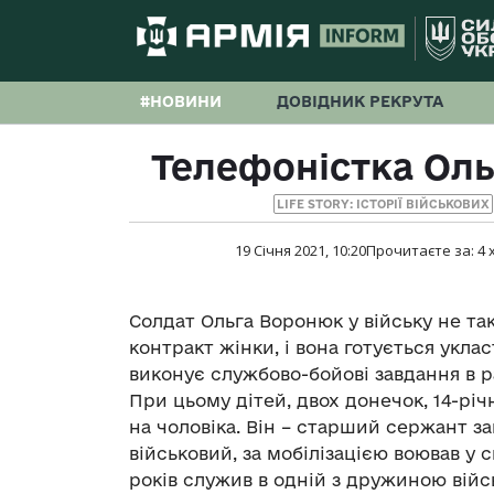
#НОВИНИ
ДОВІДНИК РЕКРУТА
Телефоністка Ольг
LIFE STORY: ІСТОРІЇ ВІЙСЬКОВИХ
19 Січня 2021, 10:20
Прочитаєте за:
4
Солдат Ольга Воронюк у війську не та
контракт жінки, і вона готується уклас
виконує службово-бойові завдання в р
При цьому дітей, двох донечок, 14-річ
на чоловіка. Він ­– старший сержант 
військовий, за мобілізацією воював у с
років служив в одній з дружиною війс