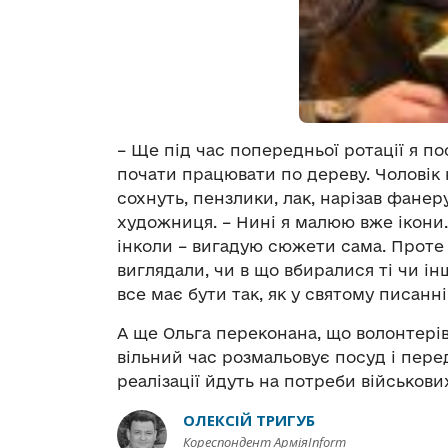
– Ще під час попередньої ротації я п
почати працювати по дереву. Чоловік 
сохнуть, пензлики, лак, нарізав фане
художниця. – Нині я малюю вже ікони.
інколи – вигадую сюжети сама. Проте 
виглядали, чи в що вбиралися ті чи інш
все має бути так, як у святому писанні
А ще Ольга переконана, що волонтерів 
вільний час розмальовує посуд і перед
реалізації йдуть на потреби військови
ОЛЕКСІЙ ТРИГУБ
Кореспондент АрміяInform