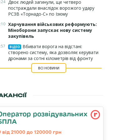
:24
Двоє людей загинули, ще четверо
постраждали внаслідок ворожого удару
РСЗВ «Торнадо-С» по Ізюму
:10
Харчування військових реформують:
Міноборони запускає нову систему
закупівель
:57
Вбивати ворога на відстані:
ВІДЕО
створено систему, яка дозволяє керувати
дронами за сотні кілометрів від фронту
ВСІ НОВИНИ
АКАНСІЇ
Оператор розвідувальних
БПЛА
від 21000 до 120000 грн