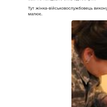
Тут жінка-військовослужбовець викон
малює.