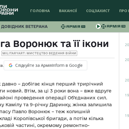
ГОЛОВНА
ВАКАНСІЇ
СОЦЗАХИСТ
ПРО 
ДОВІДНИК ВЕТЕРАНА
а Воронюк та її ікони
20
MILITARYART: МИСТЕЦТВО ВЕДЕННЯ ВІЙНИ
20
Слідкуйте за АрміяInform в Google
хв.
20
к давно – добігає кінця перший трирічний
ти новий. Втім, за ці 3 роки вона – вже вдруге
19
айоні проведення операції Об’єднаних сил.
ну Камілу та 9-річну Даринку, жінка залишила
запасу Павло Воронюк – теж колишній
19
кладі Королівської бригади, а потім кілька
ьковій частині, окремому ремонтно-