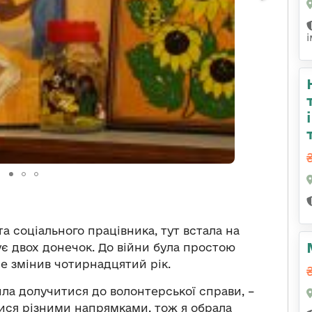
а соціального працівника, тут встала на
є двох донечок. До війни була простою
е змінив чотирнадцятий рік.
ла долучитися до волонтерської справи, –
лися різними напрямками, тож я обрала