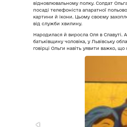
відновлювальному полку. Солдат Ольга
посаді телефоніста апаратної польовог
картини й ікони. Цьому своєму захопл
від служби хвилину.
Народилася й виросла Оля в Славуті. А
батьківщину чоловіка, у Львівську обла
говірці Ольги навіть уявити важко, щ