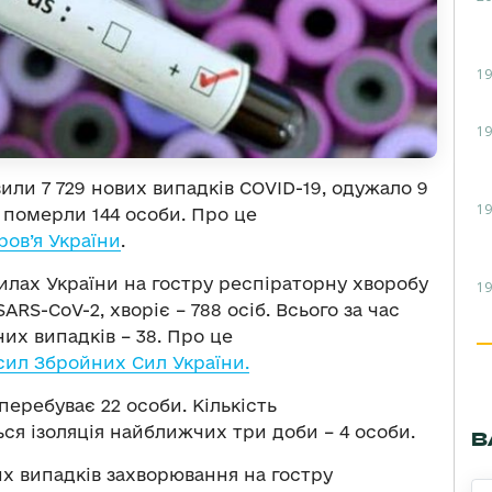
19
19
явили 7 729 нових випадків COVID-19, одужало 9
19
, померли 144 особи. Про це
ров’я України
.
Силах України на гостру респіраторну хворобу
19
RS-CoV-2, хворіє – 788 осіб. Всього за час
них випадків – 38. Про це
ил Збройних Сил України.
 перебуває 22 особи. Кількість
ься ізоляція найближчих три доби – 4 особи.
В
х випадків захворювання на гостру