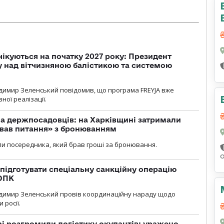
чікуються на початку 2027 року: Президент
у над вітчизняною балістикою та системою
димир Зеленський повідомив, що програма FREYJA вже
ної реалізації.
а держпосадовців: на Харківщині затримали
ував питання» з бронюванням
и посередника, який брав гроші за бронювання.
підготувати спеціальну санкційну операцію
 ОПК
димир Зеленський провів координаційну нараду щодо
 росії.
i розгромили логістику окупантів: уражено