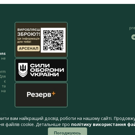
pr
ons
не
orm
Для
м є
 та
 на
 на
чити вам найкращий досвід роботи на нашому сайті. Продовжу
я файлів cookie. Детальніше про
політику використання фай
Погоджуюсь