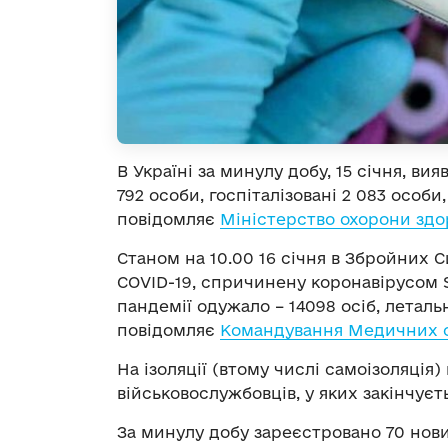
В Україні за минулу добу, 15 січня, ви
792 особи, госпіталізовані 2 083 особи
повідомляє
Міністерство охорони здо
Станом на 10.00 16 січня в Збройних 
COVID-19, спричинену коронавірусом SA
пандемії одужало – 14098 осіб, леталь
повідомляє
Командування Медичних с
На ізоляції (втому числі самоізоляція)
військовослужбовців, у яких закінчуєт
За минулу добу зареєстровано 70 нови