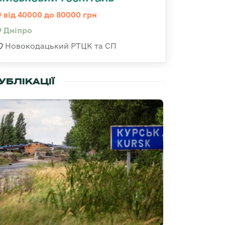
від 40000 до 80000 грн
Дніпро
Новокодацький РТЦК та СП
УБЛІКАЦІЇ