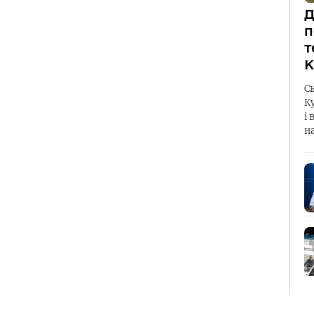
Д
п
т
К
С
К
і 
н