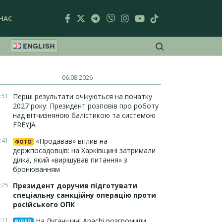
НАС
ENGLISH
06.08.2026
:51
Перші результати очікуються на початку
2027 року: Президент розповів про роботу
над вітчизняною балістикою та системою
FREYJA
:41
«Продавав» вплив на
ФОТО
держпосадовців: на Харківщині затримали
ділка, який «вирішував питання» з
бронюванням
:25
Президент доручив підготувати
спеціальну санкційну операцію проти
російського ОПК
:11
На Луганщині Apachi розгромили
ВІДЕО