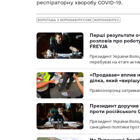
респіраторну хворобу COVID-19.
БОРОТЬБА З КОРОНАВІРУСОМ
КОРОНАВІРУС
Перші результати о
розповів про робот
FREYJA
Президент України Воло
перебуває на етапі актив
«Продавав» вплив н
ділка, який «виріш
Правоохоронці затримал
Президент доручив 
проти російського
Президент України Воло
санкційної політики проти
На Луганщині Apach