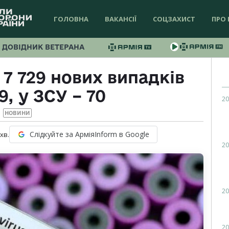
ГОЛОВНА
ВАКАНСІЇ
СОЦЗАХИСТ
ПРО 
ДОВІДНИК ВЕТЕРАНА
 7 729 нових випадків
, у ЗСУ – 70
20
НОВИНИ
Слідкуйте за АрміяInform в Google
хв.
20
20
20