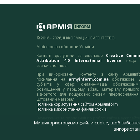
© 2018 - 2026, ІНФОРМАЦІЙНЕ АГЕНТСТВО,
Міністерство оборони України
Контент доступний за ліцензією
Creative Comm
Attribution 4.0 International license
якщо 
зазначено інше.
При використанні контенту з сайту АрміяInf
посилання на
armyinform.com.ua
обов’язкове. 
суб’єктів у сфері онлайн-медіа обов’язкови
розміщення у першому абзаці матеріалу прямого
відкритого для пошукових систем гіперпосилання
цитований матеріал.
Політика користування сайтом АрміяInform
Політика використання файлів cookie
Зауваження та пропозиції по роботі сайту надсилайте
Ми використовуємо файли cookie, щоб забезпе
адресу:
webmaster@armyinform.com.ua
використанн