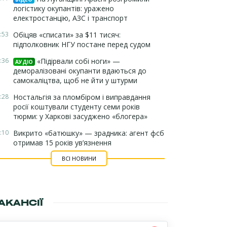
логістику окупантів: уражено
електростанцію, АЗС і транспорт
:53
Обіцяв «списати» за $11 тисяч:
підполковник НГУ постане перед судом
:36
«Підірвали собі ноги» —
АУДІО
деморалізовані окупанти вдаються до
самокаліцтва, щоб не йти у штурми
:28
Ностальгія за пломбіром і виправдання
росії коштували студенту семи років
тюрми: у Харкові засуджено «блогера»
:10
Викрито «батюшку» — зрадника: агент фсб
отримав 15 років ув’язнення
ВСІ НОВИНИ
АКАНСІЇ