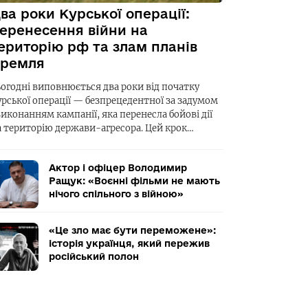
ва роки Курської операції:
еренесення війни на
ериторію рф та злам планів
ремля
ьогодні виповнюється два роки від початку
урської операції — безпрецедентної за задумом
виконанням кампанії, яка перенесла бойові дії
а територію держави-агресора. Цей крок…
Актор і офіцер Володимир
Ращук: «Воєнні фільми не мають
нічого спільного з війною»
«Це зло має бути переможене»:
історія українця, який пережив
російський полон