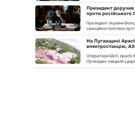
Президент доручив 
проти російського
Президент України Воло
санкційної політики проти
На Луганщині Apach
електростанцію, АЗ
Оператори ББпС Apachi 8
Луганщині завдали ударів