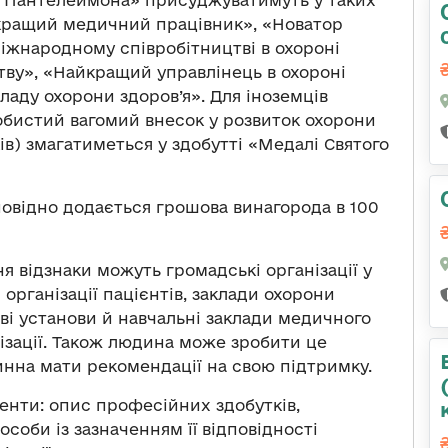
йкращий медичний працівник», «Новатор
міжнародному співробітництві в охороні
ству», «Найкращий управлінець в охороні
ладу охорони здоров’я». Для іноземців
бистий вагомий внесок у розвиток охорони
ків) змагатиметься у здобутті «Медалі Святого
овідно додається грошова винагорода в 100
 відзнаки можуть громадські організації у
 організації пацієнтів, заклади охорони
ові установи й навчальні заклади медичного
нізації. Також людина може зробити це
винна мати рекомендації на свою підтримку.
енти: опис професійних здобутків,
особи із зазначенням її відповідності