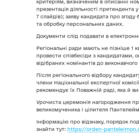
критеріям, визначеним в описанні номі
презентація діяльності претендента у
7 слайдів); заяву кандидата про згоду 
та обробку персональних даних.
Документи слід подавати в електронн
Регіональні ради мають не пізніше 1 кв
провести співбесіди з кандидатами, о
відібраних номінантів до виконавчого 
Після регіонального відбору кандидат
члени Національної експертної комісі
рекомендує їх Поважній раді, яка й ви
Урочиста церемонія нагородження пр
великомученика і цілителя Пантелейм
Інформацію про відзнаку, порядок под
знайти тут:
https://orden-panteleimon.