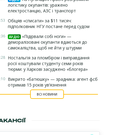
логістику окупантів: уражено
електростанцію, АЗС і транспорт
:53
Обіцяв «списати» за $11 тисяч:
підполковник НГУ постане перед судом
:36
«Підірвали собі ноги» —
АУДІО
деморалізовані окупанти вдаються до
самокаліцтва, щоб не йти у штурми
:28
Ностальгія за пломбіром і виправдання
росії коштували студенту семи років
тюрми: у Харкові засуджено «блогера»
:10
Викрито «батюшку» — зрадника: агент фсб
отримав 15 років ув’язнення
ВСІ НОВИНИ
АКАНСІЇ