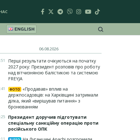
НАС
ENGLISH
06.08.2026
:51
Перші результати очікуються на початку
2027 року: Президент розповів про роботу
над вітчизняною балістикою та системою
FREYJA
:41
«Продавав» вплив на
ФОТО
держпосадовців: на Харківщині затримали
ділка, який «вирішував питання» з
бронюванням
:25
Президент доручив підготувати
спеціальну санкційну операцію проти
російського ОПК
:11
На Луганщині Apachi розгромили
ВІДЕО