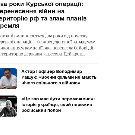
ва роки Курської операції:
еренесення війни на
ериторію рф та злам планів
ремля
ьогодні виповнюється два роки від початку
урської операції — безпрецедентної за задумом
виконанням кампанії, яка перенесла бойові дії
а територію держави-агресора. Цей крок…
Актор і офіцер Володимир
Ращук: «Воєнні фільми не мають
нічого спільного з війною»
«Це зло має бути переможене»:
історія українця, який пережив
російський полон