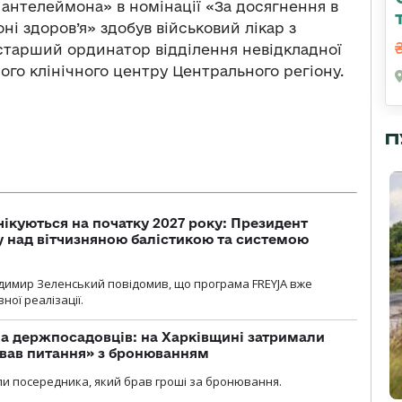
Пантелеймона» в номінації
«За досягнення в
і здоров’я» здобув військовий лікар з
старший ординатор відділення невідкладної
го клінічного центру Центрального регіону.
П
чікуються на початку 2027 року: Президент
у над вітчизняною балістикою та системою
димир Зеленський повідомив, що програма FREYJA вже
ної реалізації.
а держпосадовців: на Харківщині затримали
ував питання» з бронюванням
и посередника, який брав гроші за бронювання.