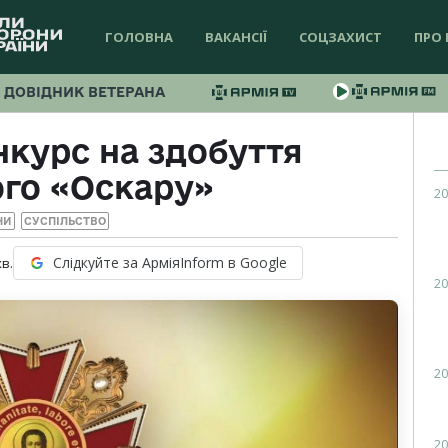
ГОЛОВНА
ВАКАНСІЇ
СОЦЗАХИСТ
ПРО 
ДОВІДНИК ВЕТЕРАНА
нкурс на здобуття
го «Оскару»
20
НИ
СУСПІЛЬСТВО
Слідкуйте за АрміяInform в Google
хв.
20
20
20