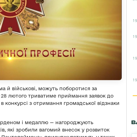
19
19
19
19
ма й військові, можуть поборотися за
о 28 лютого триватиме приймання заявок до
 в конкурсі з отримання громадської відзнаки
В
орденом і медаллю — нагороджують
, які зробили вагомий внесок у розвиток
о Пантелеймона» присуджуватимуть у таких