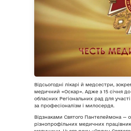
Відсьогодні лікарі й медсестри, зокре
медичний «Оскар». Адже з 15 січня д
обласних Регіональних рад для участі
за професіоналізм і милосердя.
Відзнаками Святого Пантелеймона — 
різнопрофільних медичних працівників
медицини. Цього року «Орден Святог