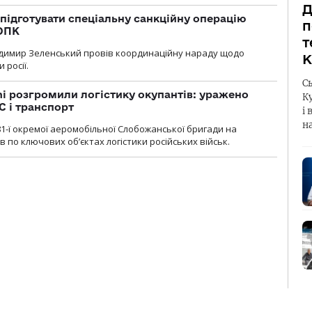
Д
підготувати спеціальну санкційну операцію
п
 ОПК
т
димир Зеленський провів координаційну нараду щодо
К
 росії.
С
i розгромили логістику окупантів: уражено
К
С і транспорт
і 
н
1-ї окремої аеромобільної Слобожанської бригади на
 по ключових об’єктах логістики російських військ.