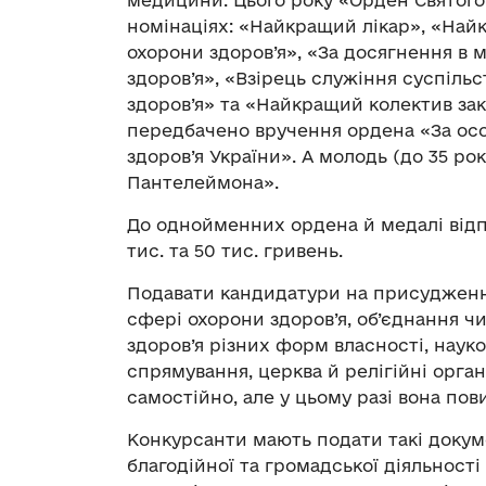
номінаціях: «Найкращий лікар», «На
охорони здоров’я», «За досягнення в 
здоров’я», «Взірець служіння суспіль
здоров’я» та «Найкращий колектив зак
передбачено вручення ордена «За осо
здоров’я України». А молодь (до 35 ро
Пантелеймона».
До однойменних ордена й медалі відп
тис. та 50 тис. гривень.
Подавати кандидатури на присудження
сфері охорони здоров’я, об’єднання чи
здоров’я різних форм власності, наук
спрямування, церква й релігійні орга
самостійно, але у цьому разі вона по
Конкурсанти мають подати такі докум
благодійної та громадської діяльності 