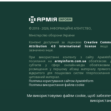
© 2018 - 2026, ІНФОРМАЦІЙНЕ АГЕНТСТВО,
Міністерство оборони України
Контент доступний за ліцензією
Creative Comm
Attribution 4.0 International license
якщо 
зазначено інше.
При використанні контенту з сайту АрміяInf
посилання на
armyinform.com.ua
обов’язкове. 
суб’єктів у сфері онлайн-медіа обов’язкови
розміщення у першому абзаці матеріалу прямого
відкритого для пошукових систем гіперпосилання
цитований матеріал.
Політика користування сайтом АрміяInform
Політика використання файлів cookie
Зауваження та пропозиції по роботі сайту надсилайте
Ми використовуємо файли cookie, щоб забезпе
адресу:
webmaster@armyinform.com.ua
використанн