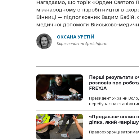
Нагадаємо, що торік «Орден Святого 
міжнародному співробітництві в охорон
Вінниці —
підполковник Вадим Бабій, 
медичної допомоги Військово-медично
ОКСАНА УРЕТІЙ
Кореспондент АрміяInform
Перші результати о
розповів про робот
FREYJA
Президент України Воло
перебуває на етапі актив
«Продавав» вплив н
ділка, який «виріш
Правоохоронці затримал