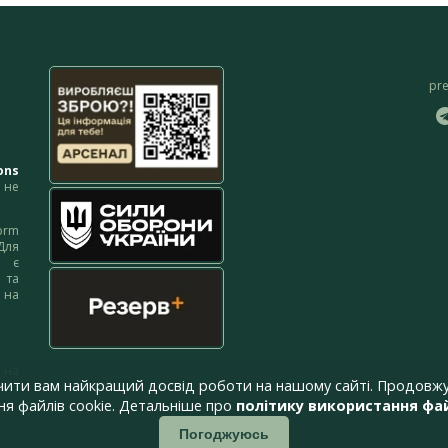
pr
ons
не
orm
Для
м є
 та
 на
 на
чити вам найкращий досвід роботи на нашому сайті. Продовжу
я файлів cookie. Детальніше про
політику використання фай
Погоджуюсь