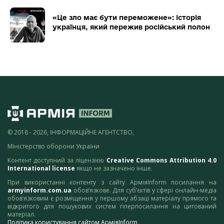
«Це зло має бути переможене»: історія
українця, який пережив російський полон
© 2018 - 2026, ІНФОРМАЦІЙНЕ АГЕНТСТВО,
Міністерство оборони України
Контент доступний за ліцензією
Creative Commons Attribution 4.0
International license
якщо не зазначено інше.
При використанні контенту з сайту АрміяInform посилання на
armyinform.com.ua
обов’язкове. Для суб’єктів у сфері онлайн-медіа
обов’язковим є розміщення у першому абзаці матеріалу прямого та
відкритого для пошукових систем гіперпосилання на цитований
матеріал.
Політика користування сайтом АрміяInform