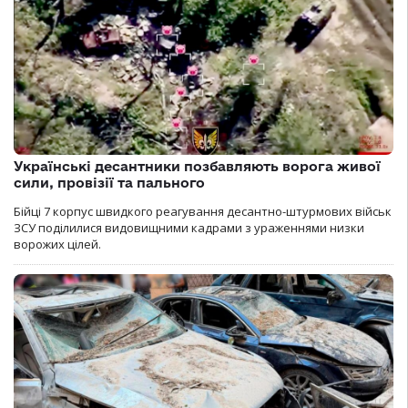
Українські десантники позбавляють ворога живої
сили, провізії та пального
Бійці 7 корпус швидкого реагування десантно-штурмових військ
ЗСУ поділилися видовищними кадрами з ураженнями низки
ворожих цілей.