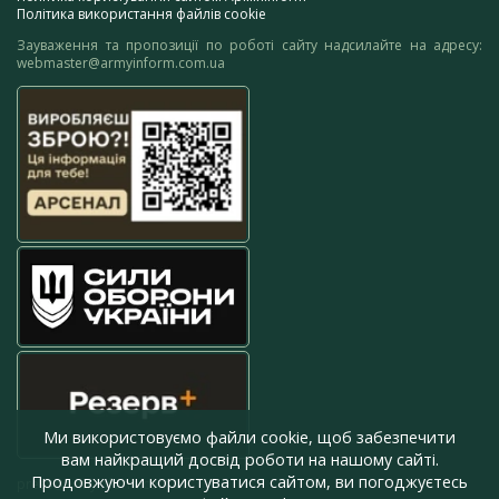
Політика використання файлів cookie
Зауваження та пропозиції по роботі сайту надсилайте на адресу:
webmaster@armyinform.com.ua
Ми використовуємо файли cookie, щоб забезпечити
вам найкращий досвід роботи на нашому сайті.
Продовжуючи користуватися сайтом, ви погоджуєтесь
press@armyinform.com.ua