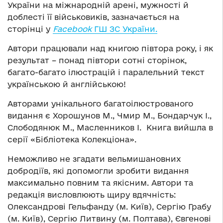
України на міжнародній арені, мужності й
доблесті її військовиків, зазначається на
сторінці у
Facebook
ГШ ЗС України.
Автори працювали над книгою півтора року, і як
результат – понад півтори сотні сторінок,
багато-багато ілюстрацій і паралельний текст
українською й англійською!
Авторами унікального багатоілюстрованого
видання є Хорошунов M., Чмир М., Бондарчук І.,
Слободянюк М., Масленников І. Книга вийшла в
серії «Бібліотека Колекціона».
Неможливо не згадати вельмишановних
добродіїв, які допомогли зробити видання
максимально повним та якісним. Автори та
редакція висловлюють щиру вдячність:
Олександрові Гельфанду (м. Київ), Сергію Грабу
(м. Київ), Сергію Литвину (м. Полтава), Євгенові