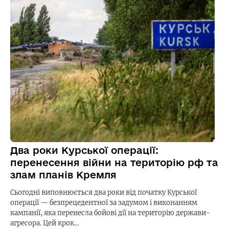
Два роки Курської операції:
перенесення війни на територію рф та
злам планів Кремля
Сьогодні виповнюється два роки від початку Курської
операції — безпрецедентної за задумом і виконанням
кампанії, яка перенесла бойові дії на територію держави-
агресора. Цей крок…