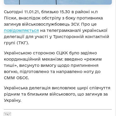
Сьогодні 11.01.21, близько 15.30 в районі н.п
Піски, внаслідок обстрілу з боку противника
загинув військовослужбовець ЗСУ. Про це
повідомляється
на телеграмканалі української
делегації для участі у Тристоронній контактній
групі (ТКГ).
Українською стороною СЦКК було задіяно
координаційний механізм: введено «режим
тиші», висунуто вимогу щодо припинення
вогню, підготовлено та направлено ноту до
СММ ОБСЄ.
Українська делегація висловлює щирі співчуття
рідним та близьким військового, що загинув за
Україну.
ТКГ