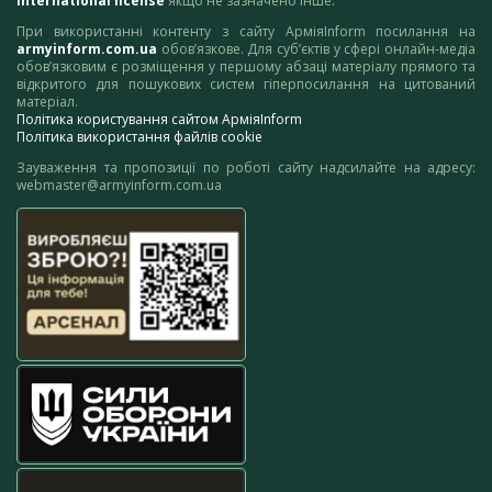
International license
якщо не зазначено інше.
При використанні контенту з сайту АрміяInform посилання на
armyinform.com.ua
обов’язкове. Для суб’єктів у сфері онлайн-медіа
обов’язковим є розміщення у першому абзаці матеріалу прямого та
відкритого для пошукових систем гіперпосилання на цитований
матеріал.
Політика користування сайтом АрміяInform
Політика використання файлів cookie
Зауваження та пропозиції по роботі сайту надсилайте на адресу:
webmaster@armyinform.com.ua