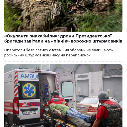
«Окупанти знахабніли»: дрони Президентської
бригади завітали на «пікнік» ворожих штурмовиків
Оператори безпілотних систем Сил оборони не залишають
російським штурмовикам часу на перепочинок.