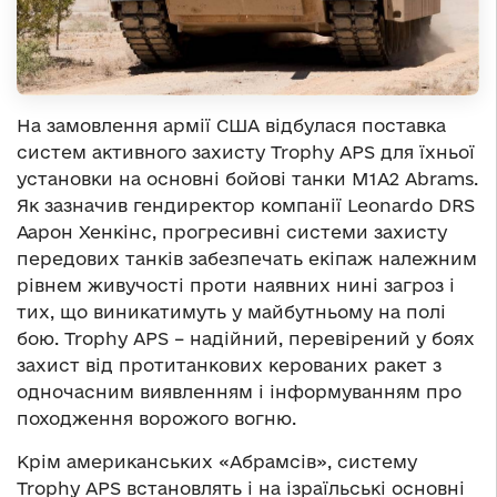
На замовлення армії США відбулася поставка
систем активного захисту Trophy APS для їхньої
установки на основні бойові танки М1А2 Abrams.
Як зазначив гендиректор компанії Leonardo DRS
Аарон Хенкінс, прогресивні системи захисту
передових танків забезпечать екіпаж належним
рівнем живучості проти наявних нині загроз і
тих, що виникатимуть у майбутньому на полі
бою. Trophy APS – надійний, перевірений у боях
захист від протитанкових керованих ракет з
одночасним виявленням і інформуванням про
походження ворожого вогню.
Крім американських «Абрамсів», систему
Trophy APS встановлять і на ізраїльські основні