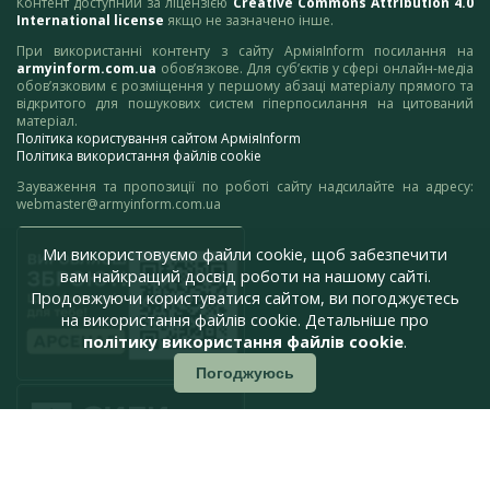
Контент доступний за ліцензією
Creative Commons Attribution 4.0
International license
якщо не зазначено інше.
При використанні контенту з сайту АрміяInform посилання на
armyinform.com.ua
обов’язкове. Для суб’єктів у сфері онлайн-медіа
обов’язковим є розміщення у першому абзаці матеріалу прямого та
відкритого для пошукових систем гіперпосилання на цитований
матеріал.
Політика користування сайтом АрміяInform
Політика використання файлів cookie
Зауваження та пропозиції по роботі сайту надсилайте на адресу:
webmaster@armyinform.com.ua
Ми використовуємо файли cookie, щоб забезпечити
вам найкращий досвід роботи на нашому сайті.
Продовжуючи користуватися сайтом, ви погоджуєтесь
на використання файлів cookie. Детальніше про
політику використання файлів cookie
.
Погоджуюсь