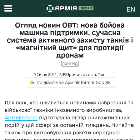
EN
Огляд новин ОВТ: нова бойова
машина підтримки, сучасна
система активного захисту танків і
«магнітний щит» для протидії
дронам
ЛОНГРІД
9 Січня 2021, 7:49
Прочитаєте за:
7
хв.
Слідкуйте за АрміяInform в Google
Для всіх, хто цікавиться новинами озброєння та
військової техніки іноземного виробництва,
АрміяInform
підготувала огляд найважливіших
подій у цій сфері за останній тиждень. Читайте
також про випробування ракети середньої