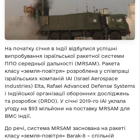
На початку січня в Індії відбулися успішні
випробування ізраїльської ракетної системи
ППО середньої дальності (MRSAM). Ракета
класу «земля-повітря» розроблена у співпраці
ізраїльських компаній IAI (Israel Aerospace
Industries) Elta, Rafael Advanced Defense Systems
і Індійської організації оборонних досліджень
та розробок (DRDO). У січні 2019-го IAI уклала
угоду на $93 мільйони на поставку MRSAM для
ВМС Індії.
До речі, система MRSAM заснована на ракеті
класу «земля-повітря» Barak-8 – спільній