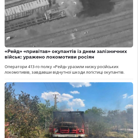
«Рейд» «привітав» окупантів із днем залізничних
військ: уражено локомотиви росіян
Оператори 413-го полку «Рейд» уразили низку російських
локомотивів, завдавши відчутної шкоди логістиці окупантів.