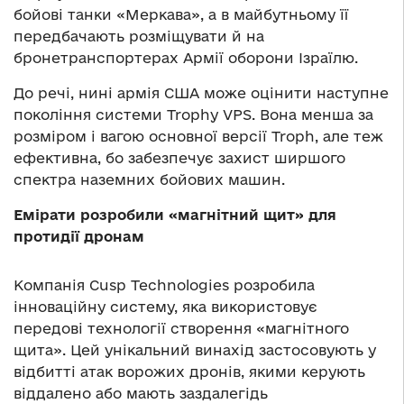
бойові танки «Меркава», а в майбутньому її
передбачають розміщувати й на
бронетранспортерах Армії оборони Ізраїлю.
До речі, нині армія США може оцінити наступне
покоління системи Trophy VPS. Вона менша за
розміром і вагою основної версії Troph, але теж
ефективна, бо забезпечує захист ширшого
спектра наземних бойових машин.
Емірати розробили «магнітний щит» для
протидії дронам
Компанія Cusp Technologies розробила
інноваційну систему, яка використовує
передові технології створення «магнітного
щита». Цей унікальний винахід застосовують у
відбитті атак ворожих дронів, якими керують
віддалено або мають заздалегідь