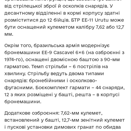
від стрілецької зброї й осколків снарядів. У
десантному відділенні в кормі корпусу здатні
розміститися до 12 бійців. БТР EE-11 Urutu може
бути оснащений кулеметом калібру 7,62 або 12,7
мм.
Окрім того, бразильська армія модернізує
бронемашини EE-9 Cascavel 6×6 (на озброєнні з
1974-го), оснащені двомісною баштою з 90-мм
гарматою. Темп стрільби – 6 пострілів на
хвилину. Стрільбу ведуть двома типами
снарядів: бронебійними і осколково-
фугасними. Боєкомплект гармати – 44 снаряди,
12 з яких розміщені у башті, решта – в корпусі
бронемашини.
Додаткове озброєння: 7,62-мм кулемет,
встановлений у башті, 12,7-мм зенітний кулемет
і пускові установки димових гранат по обидва