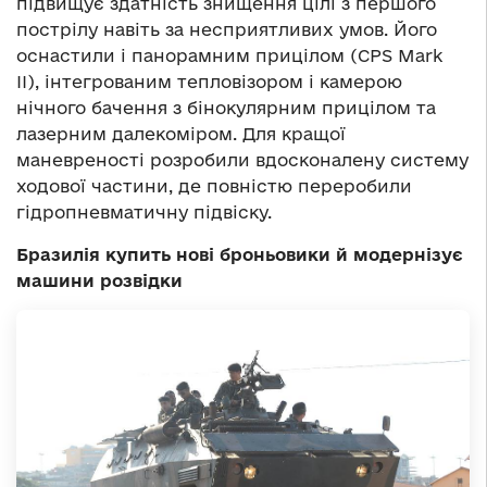
підвищує здатність знищення цілі з першого
пострілу навіть за несприятливих умов. Його
оснастили і панорамним прицілом (CPS Mark
II), інтегрованим тепловізором і камерою
нічного бачення з бінокулярним прицілом та
лазерним далекоміром. Для кращої
маневреності розробили вдосконалену систему
ходової частини, де повністю переробили
гідропневматичну підвіску.
Бразилія купить нові броньовики й модернізує
машини розвідки