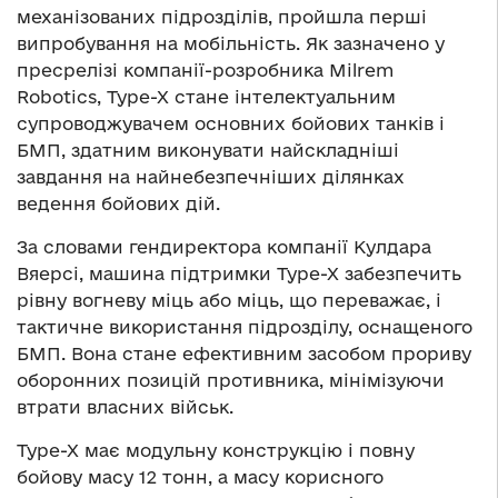
механізованих підрозділів, пройшла перші
випробування на мобільність. Як зазначено у
пресрелізі компанії-розробника Milrem
Robotics, Type-X стане інтелектуальним
супроводжувачем основних бойових танків і
БМП, здатним виконувати найскладніші
завдання на найнебезпечніших ділянках
ведення бойових дій.
За словами гендиректора компанії Кулдара
Вяерсі, машина підтримки Type-X забезпечить
рівну вогневу міць або міць, що переважає, і
тактичне використання підрозділу, оснащеного
БМП. Вона стане ефективним засобом прориву
оборонних позицій противника, мінімізуючи
втрати власних військ.
Type-X має модульну конструкцію і повну
бойову масу 12 тонн, а масу корисного