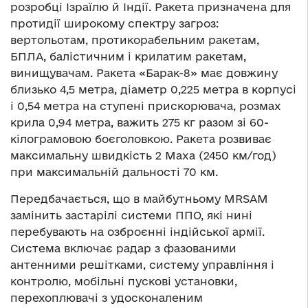
розробці Ізраїлю й Індії. Ракета призначена для
протидії широкому спектру загроз:
вертольотам, протикорабельним ракетам,
БПЛА, балістичним і крилатим ракетам,
винищувачам. Ракета «Барак-8» має довжину
близько 4,5 метра, діаметр 0,225 метра в корпусі
і 0,54 метра на ступені прискорювача, розмах
крила 0,94 метра, важить 275 кг разом зі 60-
кілограмовою боєголовкою. Ракета розвиває
максимальну швидкість 2 Маха (2450 км/год)
при максимальній дальності 70 км.
Передбачається, що в майбутньому MRSAM
замінить застарілі системи ППО, які нині
перебувають на озброєнні індійської армії.
Система включає радар з фазованими
антенними решітками, систему управління і
контролю, мобільні пускові установки,
перехоплювачі з удосконаленим