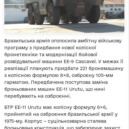
Бразильська армія оголосила амбітну військову
програму з придбання нової колісної
бронетехніки та модернізації бойової
розвідувальної машини EE-9 Cascavel. У межах її
реалізації планують придбати 221 бронемашину
з колісною формулою 8×8, озброєну 105-мм
гарматою. Передбачена поступова заміна
броньованих машин EE-11 Urutu, що нині
перебувають на озброєнні.
БТР EE-11 Urutu має колісну формулу 6×6,
прийнятий на озброєння бразильської армії у
1975-му. Корпус – суцільнозварна сталева
броньована конструкція, що забезпечує захист