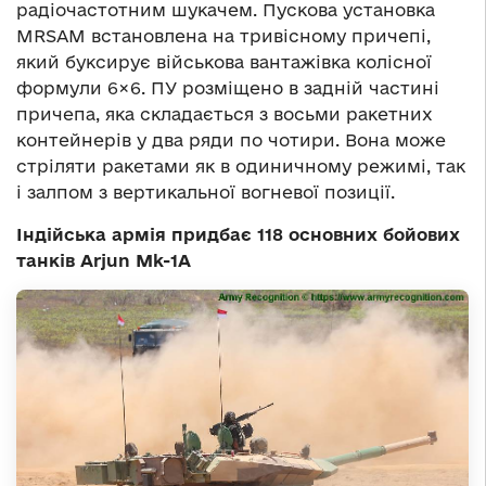
радіочастотним шукачем. Пускова установка
MRSAM встановлена на тривісному причепі,
який буксирує військова вантажівка колісної
формули 6×6. ПУ розміщено в задній частині
причепа, яка складається з восьми ракетних
контейнерів у два ряди по чотири. Вона може
стріляти ракетами як в одиничному режимі, так
і залпом з вертикальної вогневої позиції.
Індійська армія придбає 118 основних бойових
танків Arjun Mk-1A