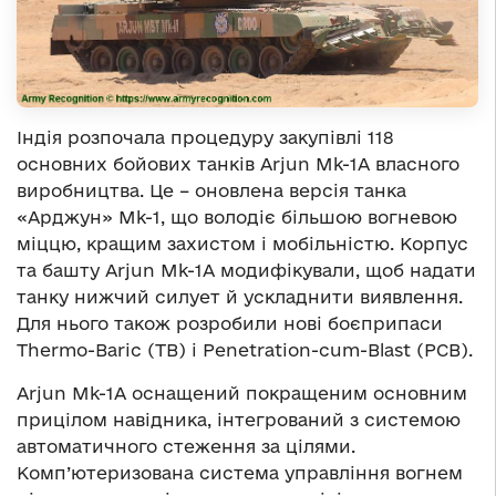
Індія розпочала процедуру закупівлі 118
основних бойових танків Arjun Mk-1A власного
виробництва. Це – оновлена версія танка
«Арджун» Мk-1, що володіє більшою вогневою
міццю, кращим захистом і мобільністю. Корпус
та башту Arjun Mk-1A модифікували, щоб надати
танку нижчий силует й ускладнити виявлення.
Для нього також розробили нові боєприпаси
Thermo-Baric (TB) і Penetration-cum-Blast (PCB).
Arjun Mk-1A оснащений покращеним основним
прицілом навідника, інтегрований з системою
автоматичного стеження за цілями.
Комп’ютеризована система управління вогнем