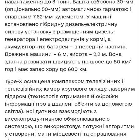
навантаження до 3 тонн. Башта озброєна 30-мм
(опціонально 50-мм) автоматичною гарматою і
спареним 7,62-мм кулеметом. У машині
встановлено гібридну дизель-електричну
силову установку з розміщенням дизель-
генератора і електродвигунів у кормі, а
акумуляторних батарей – в передній частині.
Довжина машини – 6 м, висота – 2,2 м. Вона
здатна розвивати швидкість по шосе до 80 км/
год і має запас ходу до 600 км.
Type-X оснащена комплексом телевізійних і
тепловізійних камер кругового огляду, лазерним
лідаром (технологія отримання й обробки
інформації про віддалені об’єкти за допомогою
світла). Всі датчики взаємодіють з
високопродуктивною обчислювальною
системою, що використовує потужні алгоритми
у створенні мапи місцевості та опрацювання