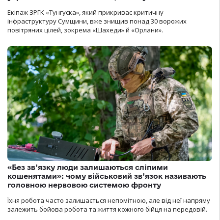
Екіпаж ЗРГК «Тунгуска», який прикриває критичну
інфраструктуру Сумщини, вже знищив понад 30 ворожих
повітряних цілей, зокрема «Шахеди» й «Орлани».
«Без зв’язку люди залишаються сліпими
кошенятами»: чому військовий зв’язок називають
головною нервовою системою фронту
Їхня робота часто залишається непомітною, але від неї напряму
залежить бойова робота та життя кожного бійця на передовій.