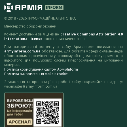
© 2018 - 2026, ІНФОРМАЦІЙНЕ АГЕНТСТВО,
Міністерство оборони України
Контент доступний за ліцензією
Creative Commons Attribution 4.0
International license
якщо не зазначено інше.
При використанні контенту з сайту АрміяInform посилання на
armyinform.com.ua
обов’язкове. Для суб’єктів у сфері онлайн-медіа
обов’язковим є розміщення у першому абзаці матеріалу прямого та
відкритого для пошукових систем гіперпосилання на цитований
матеріал.
Політика користування сайтом АрміяInform
Політика використання файлів cookie
Зауваження та пропозиції по роботі сайту надсилайте на адресу:
webmaster@armyinform.com.ua