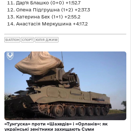
Дар’я Блашко (0+0) +1:52.7
Олена Підгрушна (1+2) +2:37.3
Катерина Бех (1+1) +2:55.2
Анастасія Меркушина +4:17.2
БІАТЛОН
СПОРТ
ЮЛІЯ ДЖИМ
«Тунгуска» проти «Шахедів» і «Орланів»: як
українські зенітники захищають Суми