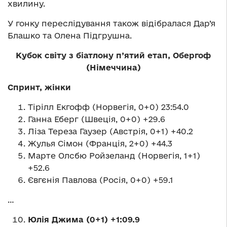
хвилину.
У гонку переслідування також відібралася Дар’я
Блашко та Олена Підгрушна.
Кубок світу з біатлону п’ятий етап, Обергоф
(Німеччина)
Спринт, жінки
Тірілл Екгофф (Норвегія, 0+0) 23:54.0
Ганна Еберг (Швеція, 0+0) +29.6
Ліза Тереза Гаузер (Австрія, 0+1) +40.2
Жулья Сімон (Франція, 2+0) +44.3
Марте Олсбю Ройзеланд (Норвегія, 1+1)
+52.6
Євгєнія Павлова (Росія, 0+0) +59.1
…
Юлія Джима (0+1) +1:09.9