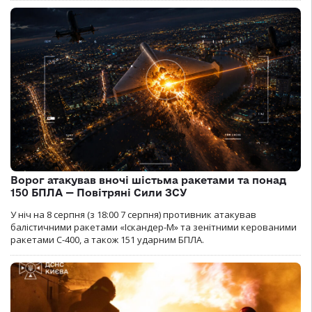
Ворог атакував вночі шістьма ракетами та понад
150 БПЛА — Повітряні Сили ЗСУ
У ніч на 8 серпня (з 18:00 7 серпня) противник атакував
балістичними ракетами «Іскандер-М» та зенітними керованими
ракетами С-400, а також 151 ударним БПЛА.