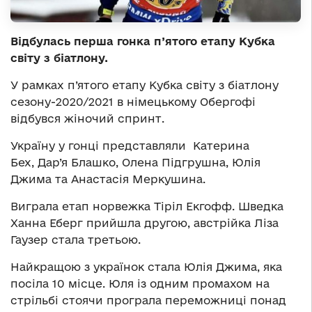
Відбулась перша гонка п’ятого етапу Кубка
світу з біатлону.
У рамках п’ятого етапу Кубка світу з біатлону
сезону-2020/2021 в німецькому Обергофі
відбувся жіночий спринт.
Україну у гонці представляли Катерина
Бех, Дар’я Блашко, Олена Підгрушна, Юлія
Джима та Анастасія Меркушина.
Виграла етап норвежка Тіріл Екгофф. Шведка
Ханна Еберг прийшла другою, австрійка Ліза
Гаузер стала третьою.
Найкращою з українок стала Юлія Джима, яка
посіла 10 місце. Юля із одним промахом на
стрільбі стоячи програла переможниці понад