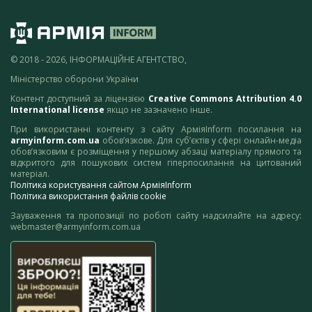
© 2018 - 2026, ІНФОРМАЦІЙНЕ АГЕНТСТВО,
Міністерство оборони України
Контент доступний за ліцензією
Creative Commons Attribution 4.0
International license
якщо не зазначено інше.
При використанні контенту з сайту АрміяInform посилання на
armyinform.com.ua
обов’язкове. Для суб’єктів у сфері онлайн-медіа
обов’язковим є розміщення у першому абзаці матеріалу прямого та
відкритого для пошукових систем гіперпосилання на цитований
матеріал.
Політика користування сайтом АрміяInform
Політика використання файлів cookie
Зауваження та пропозиції по роботі сайту надсилайте на адресу:
webmaster@armyinform.com.ua