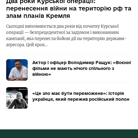
Два роки Курської операції:
перенесення війни на територію рф та
злам планів Кремля
Сьогодні виповнюється два роки від початку Курської
операції — безпрецедентної за задумом і виконанням
кампанії, яка перенесла бойові дії на територію держави-
агресора. Цей крок…
Актор і офіцер Володимир Ращук: «Воєнні
фільми не мають нічого спільного з
війною»
«Це зло має бути переможене»: історія
українця, який пережив російський полон