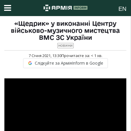
EN
«Щедрик» у виконанні Центру
військово-музичного мистецтва
ВМС ЗС України
НОВИНИ
7 Січня 2021, 13:30
Прочитаєте за:
< 1
хв.
Слідкуйте за АрміяInform в Google