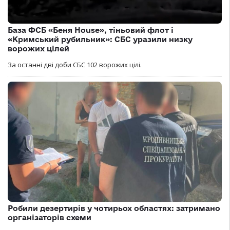
База ФСБ «Беня House», тіньовий флот і
«Кримський рубильник»: СБС уразили низку
ворожих цілей
За останні дві доби СБС 102 ворожих цілі.
Робили дезертирів у чотирьох областях: затримано
організаторів схеми