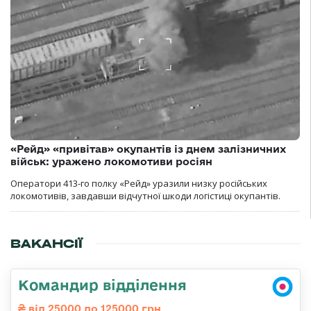
«Рейд» «привітав» окупантів із днем залізничних
військ: уражено локомотиви росіян
Оператори 413-го полку «Рейд» уразили низку російських
локомотивів, завдавши відчутної шкоди логістиці окупантів.
ВАКАНСІЇ
Командир відділення
від 25000 до 125000 грн