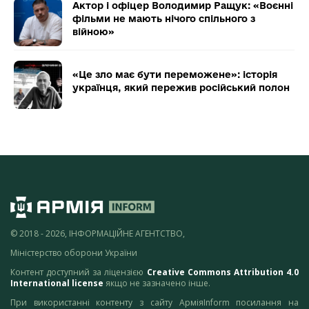
Актор і офіцер Володимир Ращук: «Воєнні
фільми не мають нічого спільного з
війною»
«Це зло має бути переможене»: історія
українця, який пережив російський полон
© 2018 - 2026, ІНФОРМАЦІЙНЕ АГЕНТСТВО,
Міністерство оборони України
Контент доступний за ліцензією
Creative Commons Attribution 4.0
International license
якщо не зазначено інше.
При використанні контенту з сайту АрміяInform посилання на