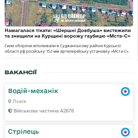
Намагалася тікати: «Шершні Довбуша» вистежили
та знищили на Курщині ворожу гаубицю «Мста-С»
Сили оборони вполювали в Суджанському районі Курської
області рф російську 152-мм артилерійську установку «Мста-С».
ВАКАНСІЇ
Водій-механік
Львів
Військова частина А2678
Стрілець