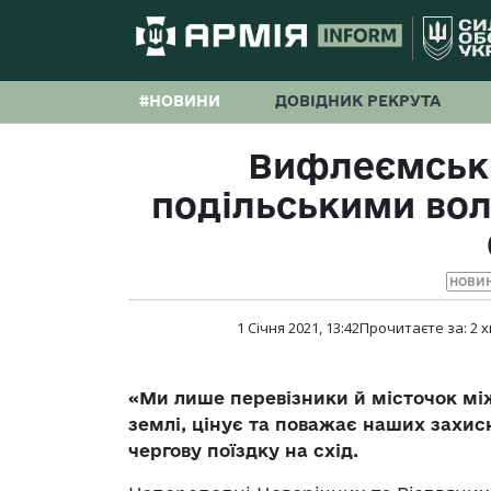
#НОВИНИ
ДОВІДНИК РЕКРУТА
Вифлеємськи
подільськими во
НОВИ
1 Січня 2021, 13:42
Прочитаєте за:
2
х
«
Ми лише перевізники й місточок між
землі, цінує та поважає наших захис
чергову поїздку на схід.