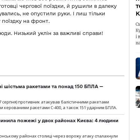
т
готовці чергової поїздки, й рушили в далеку
К
вались, не опустили руки. І лиш тільки
 поїздку на фронт.
С
К
юди. Низький уклін за важливі справи!
і 
н
чі шістьма ракетами та понад 150 БПЛА —
00 7 серпня) противник атакував балістичними ракетами
ми керованими ракетами С-400, а також 151 ударним БПЛА.
инила пожежі у двох районах Києва: 4 людини
лонському районах столиці через ворожу атаку спалахнули