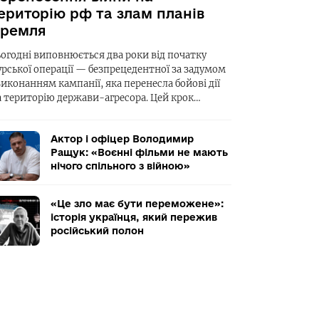
ериторію рф та злам планів
ремля
ьогодні виповнюється два роки від початку
урської операції — безпрецедентної за задумом
виконанням кампанії, яка перенесла бойові дії
а територію держави-агресора. Цей крок…
Актор і офіцер Володимир
Ращук: «Воєнні фільми не мають
нічого спільного з війною»
«Це зло має бути переможене»:
історія українця, який пережив
російський полон