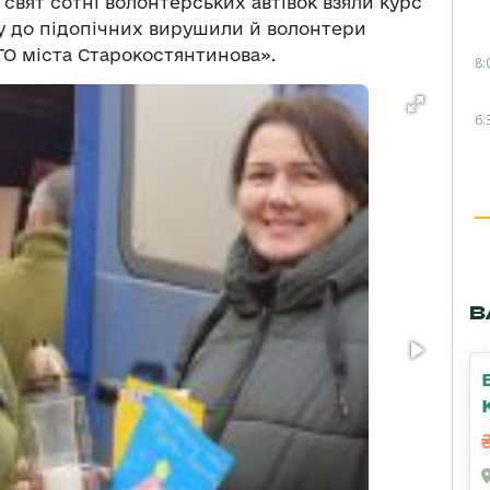
свят сотні волонтерських автівок взяли курс
дку до підопічних вирушили й волонтери
АТО міста Старокостянтинова».
8:
6:
В