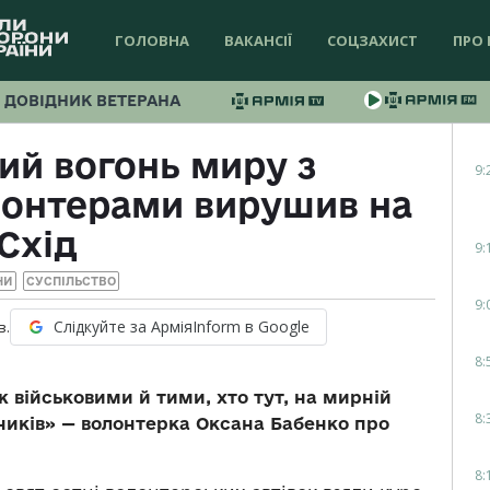
ГОЛОВНА
ВАКАНСІЇ
СОЦЗАХИСТ
ПРО 
ДОВІДНИК ВЕТЕРАНА
й вогонь миру з
9:
лонтерами вирушив на
Схід
9:
НИ
СУСПІЛЬСТВО
9:
Слідкуйте за АрміяInform в Google
в.
8:
 військовими й тими, хто тут, на мирній
8:
ників» — волонтерка Оксана Бабенко про
8: