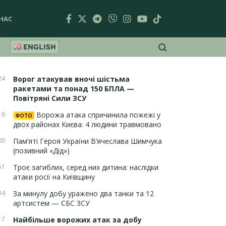
НАС
ENGLISH
24
Ворог атакував вночі шістьма
ракетами та понад 150 БПЛА —
Повітряні Сили ЗСУ
16
Ворожа атака спричинила пожежі у
ФОТО
двох районах Києва: 4 людини травмовано
00
Пам’яті Героя України В’ячеслава Шимчука
(позивний «Дід»)
51
Троє загиблих, серед них дитина: наслідки
атаки росії на Київщину
34
За минулу добу уражено два танки та 12
артсистем — СБС ЗСУ
17
Найбільше ворожих атак за добу