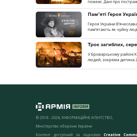
пожежі. Дані про постр
Пам’яті Героя Укра
Героя України В’ячеслав
пам’ятають як чуйну люд
Троє загиблих, сере
У Броварському районі Ки
людей, зокрема дитина 
© 2018 - 2026, ІНФОРМАЦІЙНЕ АГЕНТСТВО,
Міністерство оборони України
Контент доступний за ліцензією
Creative Comm