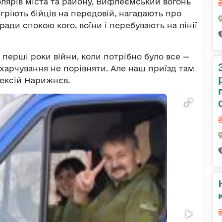
олярів міста та району, Вифлеємський вогонь
гріють бійців на передовій, нагадають про
аради спокою кого, воїни і перебувають на лінії
е перші роки війни, коли потрібно було все —
 харчування не порівняти. Але наш приїзд там
лексій Нарижнєв.