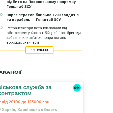
відбито на Покровському напрямку —
Генштаб ЗСУ
00
Ворог втратив близько 1200 солдатів
та корабель — Генштаб ЗСУ
30
Ретранслятори встановлювали під
обстрілами: у Харкові бійці 40-ї артбригади
забезпечили зв’язок попри вогонь
ворожих снайперів
ВСІ НОВИНИ
АКАНСІЇ
віськова служба за
контрактом
від 20100 до 123000 грн
Харків, Харківська область