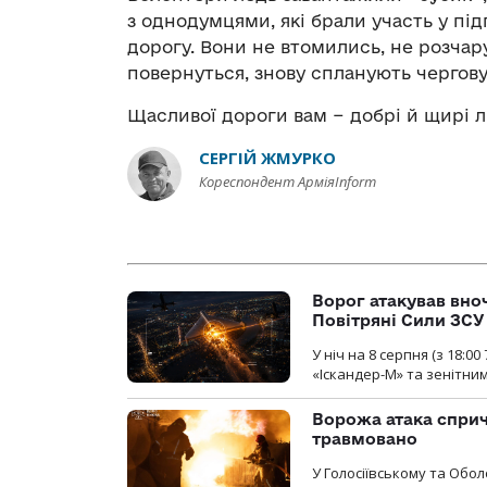
з однодумцями, які брали участь у під
дорогу. Вони не втомились, не розчару
повернуться, знову спланують чергову
Щасливої дороги вам − добрі й щирі л
СЕРГІЙ ЖМУРКО
Кореспондент АрміяInform
Ворог атакував вно
Повітряні Сили ЗСУ
У ніч на 8 серпня (з 18:
«Іскандер-М» та зенітни
Ворожа атака сприч
травмовано
У Голосіївському та Обо