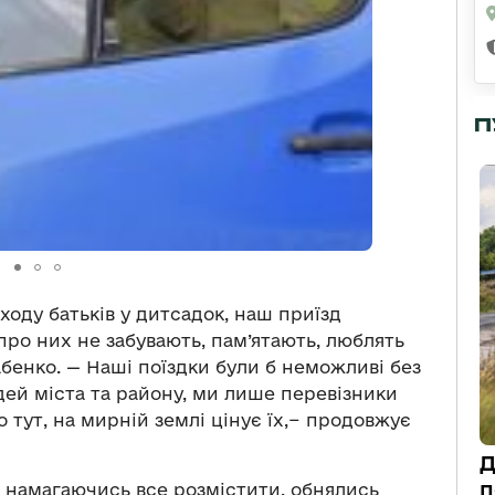
П
иходу батьків у дитсадок, наш приїзд
про них не забувають, пам’ятають, люблять
бенко. — Наші поїздки були б неможливі без
ей міста та району, ми лише перевізники
о тут, на мирній землі цінує їх,− продовжує
Д
п
 намагаючись все розмістити, обнялись