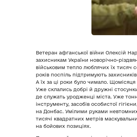
Ветеран афганської війни Олексій На
захисникам України новорічно-різдвян
військовим тепло люблячих їх тисяч 
років поспіль підтримують захисників.
А їх за ці роки було чимало. Щомісяця
Уже склались добрі й дружні стосунки
де служать уродженці міста. Уже тонн
інструменту, засобів особистої гігієн
на Донбас. Умілими руками невтомних
тисячі квадратних метрів маскувальних
на бойових позиціях.