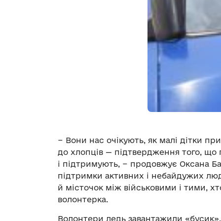
− Вони нас очікують, як малі дітки пр
до хлопців — підтвердження того, що 
і підтримують, − продовжує Оксана Ба
підтримки активних і небайдужих люд
й місточок між військовими і тими, хт
волонтерка.
Волонтери ледь завантажили «бусик»,