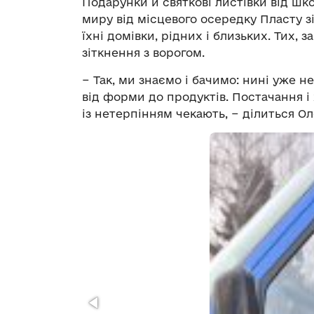
Подарунки й святкові листівки від шк
миру від місцевого осередку Пласту зі
їхні домівки, рідних і близьких. Тих, з
зіткнення з ворогом.
− Так, ми знаємо і бачимо: нині уже н
від форми до продуктів. Постачання і
із нетерпінням чекають, − ділиться О