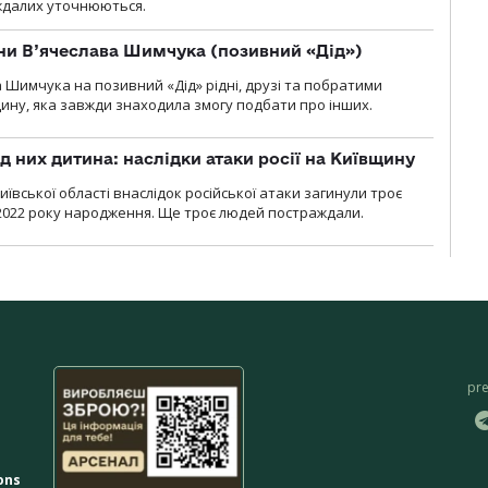
аждалих уточнюються.
їни В’ячеслава Шимчука (позивний «Дід»)
а Шимчука на позивний «Дід» рідні, друзі та побратими
ину, яка завжди знаходила змогу подбати про інших.
д них дитина: наслідки атаки росії на Київщину
ївської області внаслідок російської атаки загинули троє
2022 року народження. Ще троє людей постраждали.
pr
ons