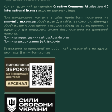
Контент доступний за ліцензією
Creative Commons Attribution 4.0
International license
якщо не зазначено інше.
При використанні контенту з сайту АрміяInform посилання на
armyinform.com.ua
обов’язкове. Для суб’єктів у сфері онлайн-медіа
обов’язковим є розміщення у першому абзаці матеріалу прямого та
відкритого для пошукових систем гіперпосилання на цитований
матеріал.
Політика користування сайтом АрміяInform
Політика використання файлів cookie
Зауваження та пропозиції по роботі сайту надсилайте на адресу:
webmaster@armyinform.com.ua