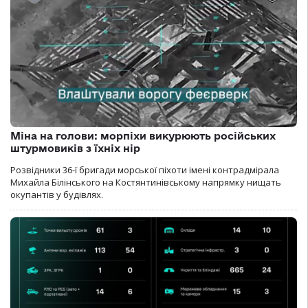
Міна на голови: морпіхи викурюють російських
штурмовиків з їхніх нір
Розвідники 36-ї бригади морської піхоти імені контрадмірала
Михайла Білінського на Костянтинівському напрямку нищать
окупантів у будівлях.