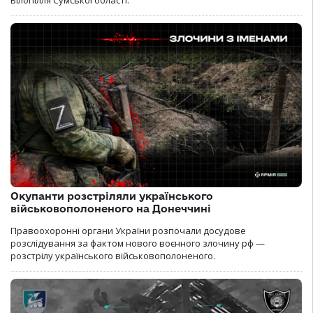
Білопілля Сумської області.
Окупанти розстріляли українського
військовополоненого на Донеччині
Правоохоронні органи України розпочали досудове
розслідування за фактом нового воєнного злочину рф —
розстрілу українського військовополоненого.