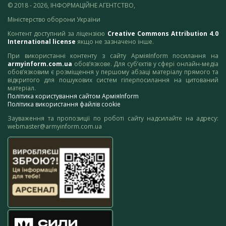
© 2018 - 2026, ІНФОРМАЦІЙНЕ АГЕНТСТВО,
Міністерство оборони України
Контент доступний за ліцензією
Creative Commons Attribution 4.0
International license
якщо не зазначено інше.
При використанні контенту з сайту АрміяInform посилання на
armyinform.com.ua
обов’язкове. Для суб’єктів у сфері онлайн-медіа
обов’язковим є розміщення у першому абзаці матеріалу прямого та
відкритого для пошукових систем гіперпосилання на цитований
матеріал.
Політика користування сайтом АрміяInform
Політика використання файлів cookie
Зауваження та пропозиції по роботі сайту надсилайте на адресу:
webmaster@armyinform.com.ua