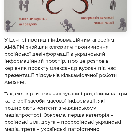
У Центрі протидії інформаційним агресіям
АМ&РМ знайшли алгоритм проникнення
російської дезінформації в український
інформаційний простір. Про це розповів
керівник проєкту Олександр Курбан під час
презентації підсумків кількамісячної роботи
АМ&РМ.
Так, експерти проаналізували і розділили на три
категорії засоби масової інформації, які
поширюють контент в українському
медіапросторі. Зокрема, перша категорія –
російські ЗМІ, друга – проросійські українські
медіа, третя – українські патріотично