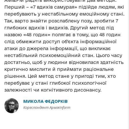
АМ&РМ радять використовувати два методи.
Перший – «7 вдихів самурая» підійде людям, які
перебувають у нестабільному емоційному стані.
Так, варто знайти розслаблену позу, зробити 7
глибоких вдихів і видихів. Другий метод під
назвою «48 годин» полягає в тому, що 48 годин
слід обмежити доступ об’єкта інформаційної
атаки до джерела інформації, що викликає
нестабільний психоемоційний стан. Цього часу
достатньо, щоб у людини відновилася здатність
критично мислити й приймати раціональне
рішення. Цей метод стане у пригоді тим, хто
перебуває у стані глибокої психологічної
залежності чи когнітивного дисонансу.
МИКОЛА ФЕДОРКІВ
Кореспондент АрміяInform