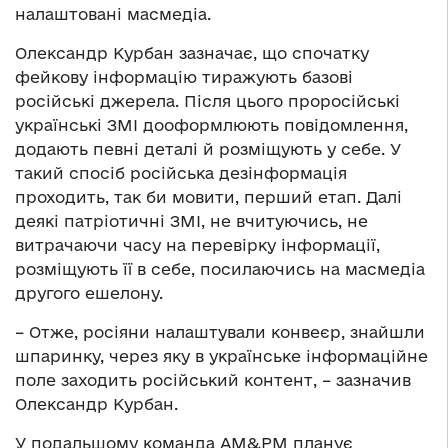
налаштовані масмедіа.
Олександр Курбан зазначає, що спочатку
фейкову інформацію тиражують базові
російські джерела. Після цього проросійські
українські ЗМІ дооформлюють повідомлення,
додають певні деталі й розміщують у себе. У
такий спосіб російська дезінформація
проходить, так би мовити, перший етап. Далі
деякі патріотичні ЗМІ, не вчитуючись, не
витрачаючи часу на перевірку інформації,
розміщують її в себе, посилаючись на масмедіа
другого ешелону.
– Отже, росіяни налаштували конвеєр, знайшли
шпаринку, через яку в українське інформаційне
поле заходить російський контент, – зазначив
Олександр Курбан.
У подальшому команда АМ&РМ планує