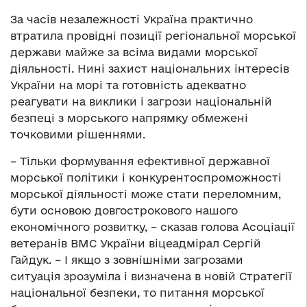
За часів незалежності Україна практично
втратила провідні позиції регіональної морської
держави майже за всіма видами морської
діяльності. Нині захист національних інтересів
України на морі та готовність адекватно
реагувати на виклики і загрози національній
безпеці з морського напрямку обмежені
точковими рішеннями.
– Тільки формування ефективної державної
морської політики і конкурентоспроможності
морської діяльності може стати переломним,
бути основою довгострокового нашого
економічного розвитку, – сказав голова Асоціації
ветеранів ВМС України віцеадмірал Сергій
Гайдук. – І якщо з зовнішніми загрозами
ситуація зрозуміла і визначена в новій Стратегії
національної безпеки, то питання морської