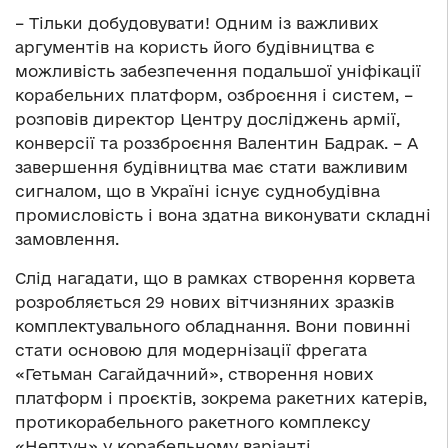
– Тільки добудовувати! Одним із важливих
аргументів на користь його будівництва є
можливість забезпечення подальшої уніфікації
корабельних платформ, озброєння і систем, –
розповів директор Центру досліджень армії,
конверсії та роззброєння Валентин Бадрак. – А
завершення будівництва має стати важливим
сигналом, що в Україні існує суднобудівна
промисловість і вона здатна виконувати складні
замовлення.
Слід нагадати, що в рамках створення корвета
розробляється 29 нових вітчизняних зразків
комплектувального обладнання. Вони повинні
стати основою для модернізації фрегата
«Гетьман Сагайдачний», створення нових
платформ і проєктів, зокрема ракетних катерів,
протикорабельного ракетного комплексу
«Нептун» у корабельному варіанті.