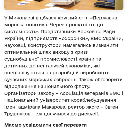
У Миколаєві відбувся круглий стіл «Державна
морська політика. Через проєктність до
системності». Представники Верховної Ради
України, підприємств «оборонки», ВМС України,
науковці, конструктори намагались визначити
оптимальний шлях виходу з кризи
суднобудівної промисловості країни та
дотичних до неї галузей економіки, які
спеціалізуються на розробці й виробництві
сучасних морських озброєнь. Також обговорити
відродження національного флоту.
Організатори заходу – Асоціація ветеранів ВМС і
Національний університет кораблебудування
імені адмірала Макарова, ректор якого – Євген
Трушляков, теж долучився до дискусії.
Маємо усвідомити свої переваги