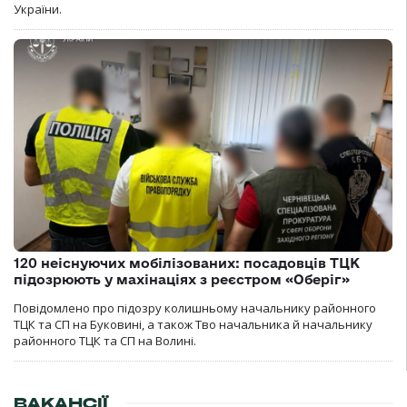
України.
120 неіснуючих мобілізованих: посадовців ТЦК
підозрюють у махінаціях з реєстром «Оберіг»
Повідомлено про підозру колишньому начальнику районного
ТЦК та СП на Буковині, а також Тво начальника й начальнику
районного ТЦК та СП на Волині.
ВАКАНСІЇ