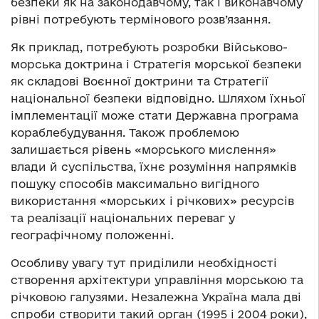
безпеки як на законодавчому, так і виконавчому
рівні потребують термінового розв’язання.
Як приклад, потребують розробки Військово-
морська доктрина і Стратегія морської безпеки
як складові Воєнної доктрини та Стратегії
національної безпеки відповідно. Шляхом їхньої
імплементації може стати Державна програма
кораблебудування. Також проблемою
залишається рівень «морського мислення»
влади й суспільства, їхнє розуміння напрямків
пошуку способів максимально вигідного
використання «морських і річкових» ресурсів
та реалізації національних переваг у
географічному положенні.
Особливу увагу тут приділили необхідності
створення архітектури управління морською та
річковою галузями. Незалежна Україна мала дві
спроби створити такий орган (1995 і 2004 роки),