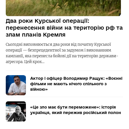
Два роки Курської операції:
перенесення війни на територію рф та
злам планів Кремля
Сьогодні виповнюється два роки від початку Курської
операції — безпрецедентної за задумом і виконанням
кампанії, яка перенесла бойові дії на територію держави-
агресора. Цей крок…
Актор і офіцер Володимир Ращук: «Воєнні
фільми не мають нічого спільного з
війною»
«Це зло має бути переможене»: історія
українця, який пережив російський полон