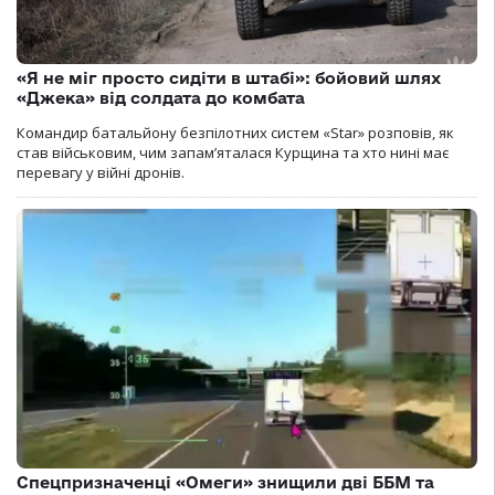
«Я не міг просто сидіти в штабі»: бойовий шлях
«Джека» від солдата до комбата
Командир батальйону безпілотних систем «Star» розповів, як
став військовим, чим запам’яталася Курщина та хто нині має
перевагу у війні дронів.
Спецпризначенці «Омеги» знищили дві ББМ та