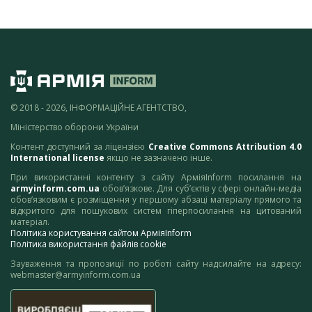
© 2018 - 2026, ІНФОРМАЦІЙНЕ АГЕНТСТВО,
Міністерство оборони України
Контент доступний за ліцензією
Creative Commons Attribution 4.0
International license
якщо не зазначено інше.
При використанні контенту з сайту АрміяInform посилання на
armyinform.com.ua
обов’язкове. Для суб’єктів у сфері онлайн-медіа
обов’язковим є розміщення у першому абзаці матеріалу прямого та
відкритого для пошукових систем гіперпосилання на цитований
матеріал.
Політика користування сайтом АрміяInform
Політика використання файлів cookie
Зауваження та пропозиції по роботі сайту надсилайте на адресу:
webmaster@armyinform.com.ua