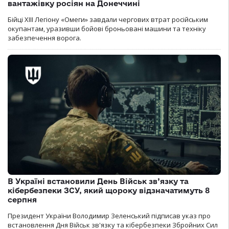
вантажівку росіян на Донеччині
Бійці ХІІІ Легіону «Омеги» завдали чергових втрат російським
окупантам, уразивши бойові броньовані машини та техніку
забезпечення ворога.
В Україні встановили День Військ зв’язку та
кібербезпеки ЗСУ, який щороку відзначатимуть 8
серпня
Президент України Володимир Зеленський підписав указ про
встановлення Дня Військ зв'язку та кібербезпеки Збройних Сил