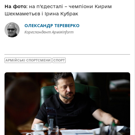
На фото
: на п’єдесталі – чемпіони Кирим
Шехмаметьєв і Ірина Кубрак
ОЛЕКСАНДР ТЕРЕВЕРКО
Кореспондент АрміяInform
АРМІЙСЬКІ СПОРТСМЕНИ
СПОРТ