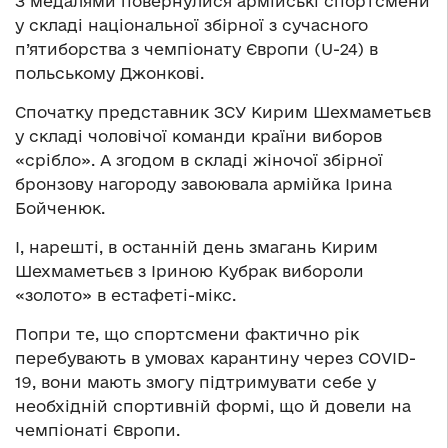
З медалями повернулися армійські спортсмени
у складі національної збірної з сучасного
п’ятиборства з чемпіонату Європи (U-24) в
польському Джонкові.
Спочатку представник ЗСУ Кирим Шехмаметьєв
у складі чоловічої команди країни виборов
«срібло». А згодом в складі жіночої збірної
бронзову нагороду завоювала армійка Ірина
Бойченюк.
І, нарешті, в останній день змагань Кирим
Шехмаметьєв з Іриною Кубрак вибороли
«золото» в естафеті-мікс.
Попри те, що спортсмени фактично рік
перебувають в умовах карантину через COVID-
19, вони мають змогу підтримувати себе у
необхідній спортивній формі, що й довели на
чемпіонаті Європи.