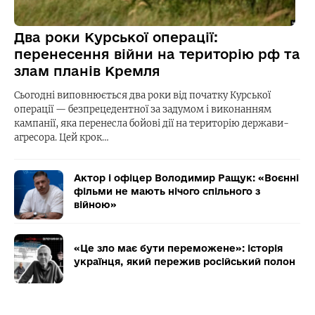
Два роки Курської операції:
перенесення війни на територію рф та
злам планів Кремля
Сьогодні виповнюється два роки від початку Курської
операції — безпрецедентної за задумом і виконанням
кампанії, яка перенесла бойові дії на територію держави-
агресора. Цей крок…
Актор і офіцер Володимир Ращук: «Воєнні
фільми не мають нічого спільного з
війною»
«Це зло має бути переможене»: історія
українця, який пережив російський полон