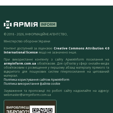
© 2018 - 2026, ІНФОРМАЦІЙНЕ АГЕНТСТВО,
Міністерство оборони України
Контент доступний за ліцензією
Creative Commons Attribution 4.0
International license
якщо не зазначено інше.
При використанні контенту з сайту АрміяInform посилання на
armyinform.com.ua
обов’язкове. Для суб’єктів у сфері онлайн-медіа
обов’язковим є розміщення у першому абзаці матеріалу прямого та
відкритого для пошукових систем гіперпосилання на цитований
матеріал.
Політика користування сайтом АрміяInform
Політика використання файлів cookie
Зауваження та пропозиції по роботі сайту надсилайте на адресу:
webmaster@armyinform.com.ua