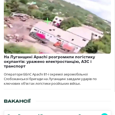
На Луганщині Apachi розгромили логістику
окупантів: уражено електростанцію, АЗС і
транспорт
Оператори ББпС Apachi 81-ї окремої аеромобільної
Слобожанської бригади на Луганщині завдали ударів по
ключових об’єктах логістики російських військ.
ВАКАНСІЇ