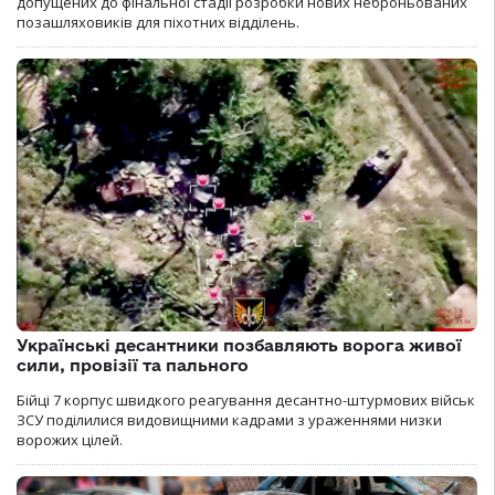
допущених до фінальної стадії розробки нових неброньованих
позашляховиків для піхотних відділень.
Українські десантники позбавляють ворога живої
сили, провізії та пального
Бійці 7 корпус швидкого реагування десантно-штурмових військ
ЗСУ поділилися видовищними кадрами з ураженнями низки
ворожих цілей.