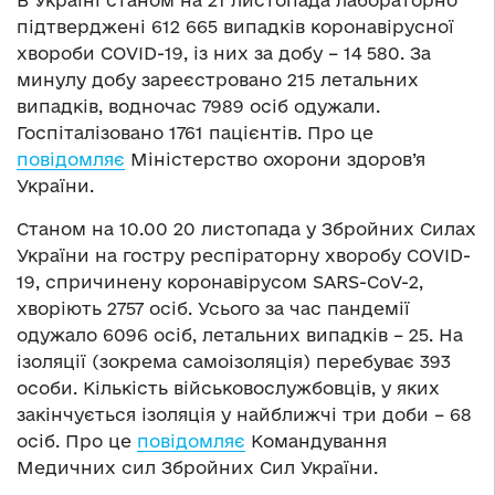
підтверджені 612 665 випадків коронавірусної
хвороби COVID-19, із них за добу – 14 580. За
минулу добу зареєстровано 215 летальних
випадків, водночас 7989 осіб одужали.
Госпіталізовано 1761 пацієнтів. Про це
повідомляє
Міністерство охорони здоров’я
України.
Станом на 10.00 20 листопада у Збройних Силах
України на гостру респіраторну хворобу COVID-
19, спричинену коронавірусом SARS-CoV-2,
хворіють 2757 осіб. Усього за час пандемії
одужало 6096 осіб, летальних випадків – 25. На
ізоляції (зокрема самоізоляція) перебуває 393
особи. Кількість військовослужбовців, у яких
закінчується ізоляція у найближчі три доби – 68
осіб. Про це
повідомляє
Командування
Медичних сил Збройних Сил України.