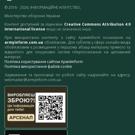
© 2018 - 2026, ІНФОРМАЦІЙНЕ АГЕНТСТВО,
Міністерство оборони України
Контент доступний за ліцензією
Creative Commons Attribution 4.0
International license
якщо не зазначено інше.
При використанні контенту з сайту АрміяInform посилання на
armyinform.com.ua
обов’язкове. Для суб’єктів у сфері онлайн-медіа
обов’язковим є розміщення у першому абзаці матеріалу прямого та
відкритого для пошукових систем гіперпосилання на цитований
матеріал.
Політика користування сайтом АрміяInform
Політика використання файлів cookie
Зауваження та пропозиції по роботі сайту надсилайте на адресу:
webmaster@armyinform.com.ua