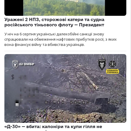
Уражені 2 НПЗ, сторожові катери та судна
російського тіньового флоту — Президент
У ніч на 6 серпня українські далекобійні санкції знову
спрацювали на обмеження нафтових прибутків росії, з яких
вона фінансує війну та вбивства українців.
«Д-30» — вбита: капоніри та купи гілля не