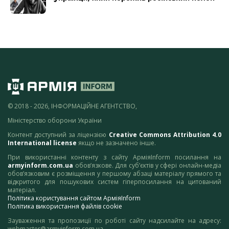
© 2018 - 2026, ІНФОРМАЦІЙНЕ АГЕНТСТВО,
Міністерство оборони України
Контент доступний за ліцензією
Creative Commons Attribution 4.0
International license
якщо не зазначено інше.
При використанні контенту з сайту АрміяInform посилання на
armyinform.com.ua
обов’язкове. Для суб’єктів у сфері онлайн-медіа
обов’язковим є розміщення у першому абзаці матеріалу прямого та
відкритого для пошукових систем гіперпосилання на цитований
матеріал.
Політика користування сайтом АрміяInform
Політика використання файлів cookie
Зауваження та пропозиції по роботі сайту надсилайте на адресу:
webmaster@armyinform.com.ua