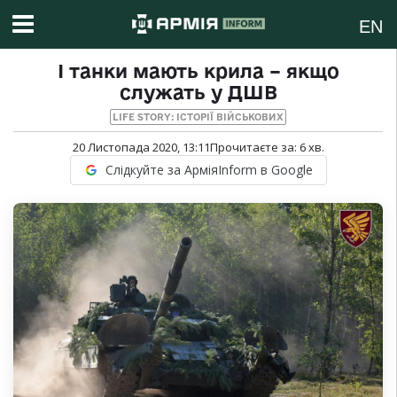
EN
І танки мають крила – якщо
служать у ДШВ
LIFE STORY: ІСТОРІЇ ВІЙСЬКОВИХ
20 Листопада 2020, 13:11
Прочитаєте за:
6
хв.
Слідкуйте за АрміяInform в Google