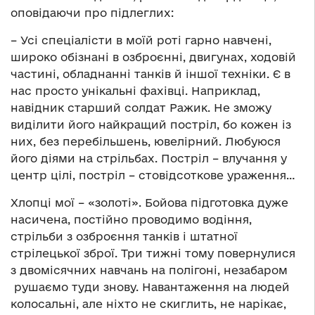
оповідаючи про підлеглих:
– Усі спеціалісти в моїй роті гарно навчені,
широко обізнані в озброєнні, двигунах, ходовій
частині, обладнанні танків й іншої техніки. Є в
нас просто унікальні фахівці. Наприклад,
навідник старший солдат Ражик. Не зможу
виділити його найкращий постріл, бо кожен із
них, без перебільшень, ювелірний. Любуюся
його діями на стрільбах. Постріл – влучання у
центр цілі, постріл – стовідсоткове ураження…
Хлопці мої – «золоті». Бойова підготовка дуже
насичена, постійно проводимо водіння,
стрільби з озброєння танків і штатної
стрілецької зброї. Три тижні тому повернулися
з двомісячних навчань на полігоні, незабаром
рушаємо туди знову. Навантаження на людей
колосальні, але ніхто не скиглить, не нарікає,