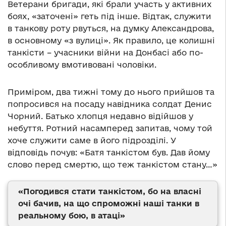
Ветерани бригади, які брали участь у активних
боях, «заточені» геть під інше. Відтак, служити
в танкову роту рвуться, на думку Александрова,
в основному «з вулиці». Як правило, це колишні
танкісти – учасники війни на Донбасі або по-
особливому вмотивовані чоловіки.
Приміром, два тижні тому до нього прийшов та
попросився на посаду навідника солдат Денис
Чорний. Батько хлопця недавно відійшов у
небуття. Ротний насамперед запитав, чому той
хоче служити саме в його підрозділі. У
відповідь почув: «Батя танкістом був. Дав йому
слово перед смертю, що теж танкістом стану…»
«Погодився стати танкістом, бо на власні
очі бачив, на що спроможні наші танки в
реальному бою, в атаці»