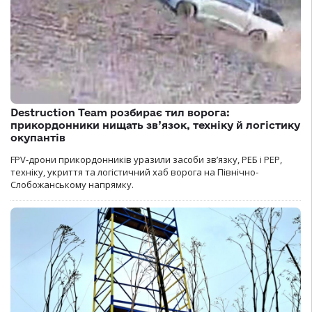
Destruction Team розбирає тил ворога:
прикордонники нищать зв’язок, техніку й логістику
окупантів
FPV-дрони прикордонників уразили засоби зв’язку, РЕБ і РЕР,
техніку, укриття та логістичний хаб ворога на Північно-
Слобожанському напрямку.