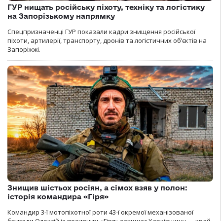
ГУР нищать російську піхоту, техніку та логістику
на Запорізькому напрямку
Спецпризначенці ГУР показали кадри знищення російської
піхоти, артилерії, транспорту, дронів та логістичних об’єктів на
Запоріжжі.
Знищив шістьох росіян, а сімох взяв у полон:
історія командира «Гіря»
Командир 3-ї мотопіхотної роти 43-ї окремої механізованої
бригади Олексій із позивним «Гіря» захищає Харківщину — край,