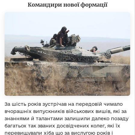
Командири нової формації
За шість років зустрічав на передовій чимало
вчорашніх випускників військових вишів, які за
знаннями й талантами залишили далеко позаду
багатьох так званих досвідчених колег, які їх
перевищували хіба що за вислугою років і