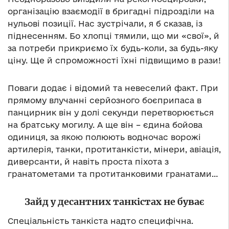
організацію взаємодії в бригадні підрозділи на
нульові позиції. Нас зустрічали, я б сказав, із
піднесенням. Бо хлопці тямили, що ми «свої», й
за потреби прикриємо їх будь-коли, за будь-яку
ціну. Ще й спроможності їхні підвищимо в рази!
Поваги додає і відомий та невеселий факт. При
прямому влучанні серйозного боєприпаса в
панцирник він у долі секунди перетворюється
на братську могилу. А ще він – єдина бойова
одиниця, за якою полюють водночас ворожі
артилерія, танки, протитанкісти, мінери, авіація,
диверсанти, й навіть проста піхота з
гранатометами та протитанковими гранатами…
Зайд у десантних танкістах не буває
Спеціальність танкіста надто специфічна.