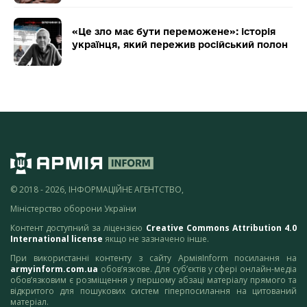
«Це зло має бути переможене»: історія
українця, який пережив російський полон
© 2018 - 2026, ІНФОРМАЦІЙНЕ АГЕНТСТВО,
Міністерство оборони України
Контент доступний за ліцензією
Creative Commons Attribution 4.0
International license
якщо не зазначено інше.
При використанні контенту з сайту АрміяInform посилання на
armyinform.com.ua
обов’язкове. Для суб’єктів у сфері онлайн-медіа
обов’язковим є розміщення у першому абзаці матеріалу прямого та
відкритого для пошукових систем гіперпосилання на цитований
матеріал.