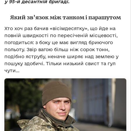
у 95-й десантній бригаді.
Який зв’язок між танком і парашутом
Хто хоч раз бачив «вісімдесятку», що йде на
повній швидкості по пересіченій місцевості,
погодиться: з боку це має вигляд бриючого
польоту. Звір вагою більш ніж сорок тонн,
подібно яструбу, неначе ширяє над землею у
пошуку здобичі. Тільки низький свист та гул
чути…