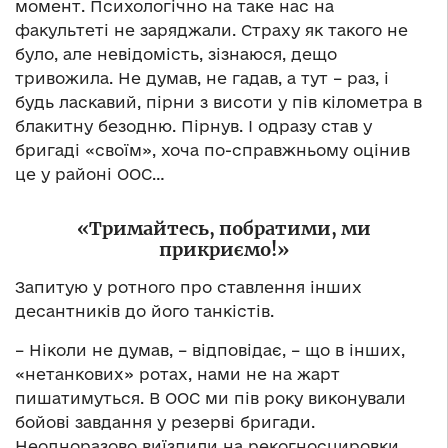
момент. Психологічно на таке нас на
факультеті не заряджали. Страху як такого не
було, але невідомість, зізнаюся, дещо
тривожила. Не думав, не гадав, а тут – раз, і
будь ласкавий, пірни з висоти у пів кілометра в
блакитну безодню. Пірнув. І одразу став у
бригаді «своїм», хоча по-справжньому оцінив
це у районі ООС…
«Тримайтесь, побратими, ми
прикриємо!»
Запитую у ротного про ставлення інших
десантників до його танкістів.
– Ніколи не думав, – відповідає, – що в інших,
«нетанкових» ротах, нами не на жарт
пишатимуться. В ООС ми пів року виконували
бойові завдання у резерві бригади.
Неодноразово виїздили на рекогносцировки,