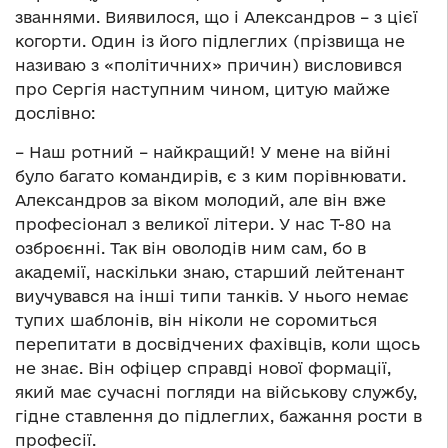
званнями. Виявилося, що і Александров – з цієї
когорти. Один із його підлеглих (прізвища не
називаю з «політичних» причин) висловився
про Сергія наступним чином, цитую майже
дослівно:
– Наш ротний – найкращий! У мене на війні
було багато командирів, є з ким порівнювати.
Александров за віком молодий, але він вже
професіонал з великої літери. У нас Т-80 на
озброєнні. Так він оволодів ним сам, бо в
академії, наскільки знаю, старший лейтенант
виучувався на інші типи танків. У нього немає
тупих шаблонів, він ніколи не соромиться
перепитати в досвідчених фахівців, коли щось
не знає. Він офіцер справді нової формації,
який має сучасні погляди на військову службу,
гідне ставлення до підлеглих, бажання рости в
професії.