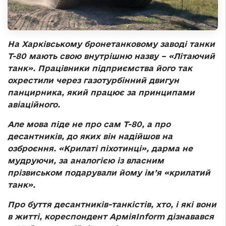
На Харківському бронетанковому заводі танки
Т-80 мають свою внутрішню назву – «Літаючий
танк». Працівники підприємства його так
охрестили через газотурбінний двигун
панцирника, який працює за принципами
авіаційного.
Але мова піде не про сам Т-80, а про
десантників, до яких він надійшов на
озброєння. «Крилаті піхотинці», дарма не
мудруючи, за аналогією із власним
прізвиськом подарували йому ім’я «крилатий
танк».
Про буття десантників-танкістів, хто, і які вони
в житті, кореспондент АрміяInform дізнавався