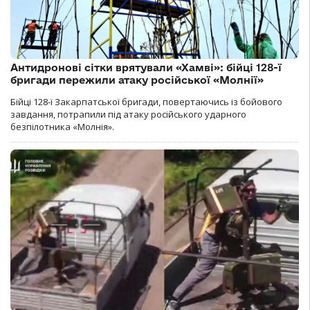
Антидронові сітки врятували «Хамві»: бійці 128-ї
бригади пережили атаку російської «Молнії»
Бійці 128-ї Закарпатської бригади, повертаючись із бойового
завдання, потрапили під атаку російського ударного
безпілотника «Молнія».