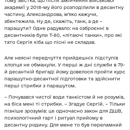
Тому звістка, що після закінчення військової
академії у 2018-му його розподілили в десантну
частину, Александрова, м’яко кажучи,
збентежила. Ну де, скажіть, танк, а де –
парашути? Одне радувало: на озброєнні в
десантників були Т-80, «літаючі танки», про які
тато Сергія хіба що пісні не складав.
Але неясні передчуття прийдешніх підступів
хлопця не обманули. У перші ж дні служби в 79-
й десантній бригаді йому довелося пройти курс
парашутно-десантної підготовки та здійснити
перші стрибки з парашутом.
– Почувався чистої води танкістом й не розумів,
на біса мені ті стрибки. – Згадує Сергій. – Тільки
пізніше зрозумів: це одночасно закон для ДШВ,
психологічний гарт і ритуал прийому в
десантну родину. Для мене то був переламний