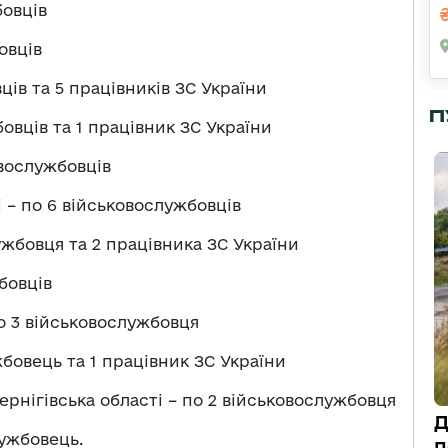
бовців
овців
ців та 5 працівників ЗС України
П
овців та 1 працівник ЗС України
овослужбовців
 – по 6 військовослужбовців
ужбовця та 2 працівника ЗС України
бовців
о 3 військовослужбовця
бовець та 1 працівник ЗС України
Чернігівська області – по 2 військовослужбовця
Д
лужбовець.
п