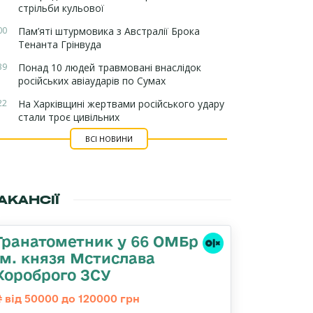
стрільби кульової
00
Пам’яті штурмовика з Австралії Брока
Тенанта Грінвуда
39
Понад 10 людей травмовані внаслідок
російських авіаударів по Сумах
22
На Харківщині жертвами російського удару
стали троє цивільних
ВСІ НОВИНИ
АКАНСІЇ
Гранатометник у 66 ОМБр
ім. князя Мстислава
Хороброго ЗСУ
від 50000 до 120000 грн