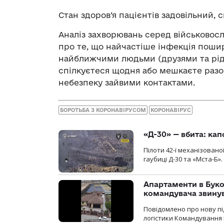
Стан здоров’я пацієнтів задовільний, 
Аналіз захворювань серед військовосл
про те, що найчастіше інфекція пошир
найближчими людьми (друзями та рідни
спілкуєтеся щодня або мешкаєте разо
небезпеку зайвими контактами.
БОРОТЬБА З КОРОНАВІРУСОМ
КОРОНАВІРУС
«Д-30» — вбита: кап
Пілоти 42-ї механізовано
гаубиці Д-30 та «Мста-Б».
Апартаменти в Буков
командувача звинув
Повідомлено про нову п
логістики Командування 