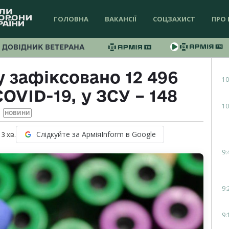
ГОЛОВНА
ВАКАНСІЇ
СОЦЗАХИСТ
ПРО 
ДОВІДНИК ВЕТЕРАНА
у зафіксовано 12 496
10
OVID-19, у ЗСУ – 148
10
НОВИНИ
Слідкуйте за АрміяInform в Google
:
3
хв.
9:
9:
9: