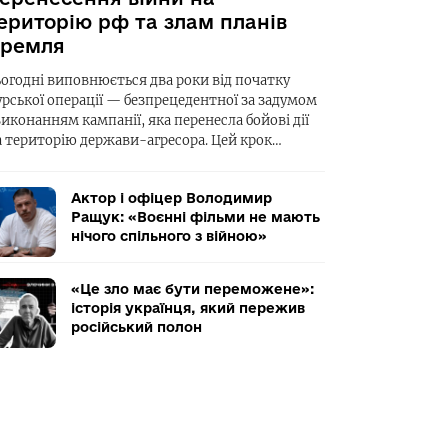
ериторію рф та злам планів
ремля
ьогодні виповнюється два роки від початку
урської операції — безпрецедентної за задумом
виконанням кампанії, яка перенесла бойові дії
а територію держави-агресора. Цей крок…
Актор і офіцер Володимир
Ращук: «Воєнні фільми не мають
нічого спільного з війною»
«Це зло має бути переможене»:
історія українця, який пережив
російський полон