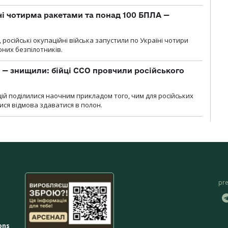
чі чотирма ракетами та понад 100 БПЛА —
, російські окупаційні війська запустили по Україні чотири
рних безпілотників.
 — знищили: бійці ССО провчили російського
ій поділилися наочним прикладом того, чим для російських
ися відмова здаватися в полон.
pr
ons