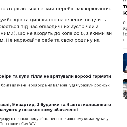
т
спостерігається легкий перебіг захворювання.
К
ужбовців та цивільного населення свідчить
С
юється під час епізодичних зустрічей з
К
ми), що не входять до кола осіб, з якими ви
і 
м. Не наражайте себе та свою родину на
н
оніри та купи гілля не врятували ворожі гармати
ї бригади імені Героя України Валерія Гудзя уразили російські
елі, 9 квартир, 3 будинки та 4 авто: колишнього
ачують у незаконному збагаченні
ідозру в незаконному збагаченні колишньому командувачу
Повітряних Сил ЗСУ.