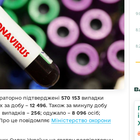
9:
8:
8:
В
ораторно підтверджені
570 153
випадки
х за добу –
12 496
. Також за минулу добу
 випадків –
256
; одужало –
8 096
осіб;
Про це повідомляє
Міністерство охорони
них Силах України на гостру респіраторну