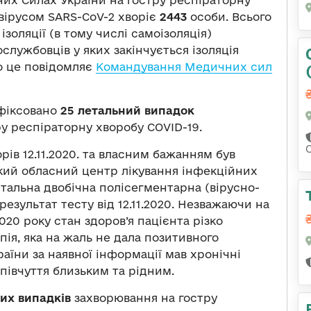
вірусом SARS-CoV-2 хворіє
2443
особи. Всього
 ізоляції (в тому числі самоізоляція)
ослужбовців у яких закінчується ізоляція
о це повідомляє
Командування Медичних сил
афіксовано
25 летальний випадок
 респіраторну хворобу COVID-19.
ів 12.11.2020. та власним бажанням був
кий обласний центр лікування інфекційних
італьна двобічна полісегментарна (вірусно-
езультат тесту від 12.11.2020. Незважаючи на
2020 року стан здоров’я пацієнта різко
пія, яка на жаль не дала позитивного
аїни за наявної інформації мав хронічні
півчуття близьким та рідним.
вих випадків
захворювання на гостру