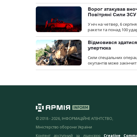
Ворог атакував вно
Повітряні Сили ЗСУ
У ніч на четвер, 6 серпня
ракети та понад 100 уда
Відмовився здатися
упертюха
Сили спеціальних операц
окупантів може закінчит
© 2018 - 2026, ІНФОРМАЦІЙНЕ АГЕНТСТВО,
Міністерство оборони України
Контент доступний за ліцензією
Creative Comm