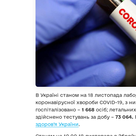
В Україні станом на 18 листопада лаб
коронавірусної хвороби COVID-19, з ни
госпіталізовано –
1 668
осіб; летальних
здійснено тестувань за добу –
73 064.
здоров’я України
.
Станом на 10.00 18 листопада в Зброй