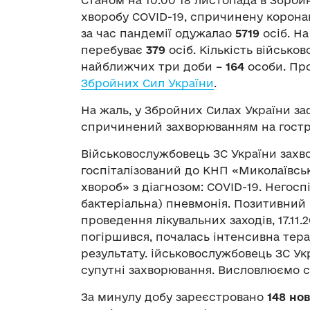
хворобу COVID-19, спричинену корона
за час пандемії одужалао
5719
осіб. На
перебуває
379
осіб. Кількість військов
найближчих три доби –
164
особи. Пр
Збройних Сил України
.
На жаль, у Збройних Силах України з
спричинений захворюванням на гостру
Військовослужбовець ЗС України захвор
госпіталізований до КНП «Миколаївсь
хвороб» з діагнозом: COVID-19. Негосп
бактеріальна) пневмонія. Позитивний р
проведення лікувальних заходів, 17.11.
погіршився, почалась інтенсивна тера
результату. ійськовослужбовець ЗС Укр
супутні захворювання. Висловлюємо с
За минулу добу зареєстровано
148 но