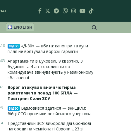
НАС
ENGLISH
:18
«Д-30» — вбита: капоніри та купи
ВІДЕО
гілля не врятували ворожі гармати
:03
Апартаменти в Буковелі, 9 квартир, 3
будинки та 4 авто: колишнього
командувача звинувачують у незаконному
збагаченні
47
Ворог атакував вночі чотирма
ракетами та понад 100 БПЛА —
Повітряні Сили ЗСУ
29
Відмовився здатися — знищили:
ВІДЕО
бійці ССО провчили російського упертюха
14
Представники ЗСУ вибороли дві бронзові
нагороди на чемпіонаті Європи U23 зі