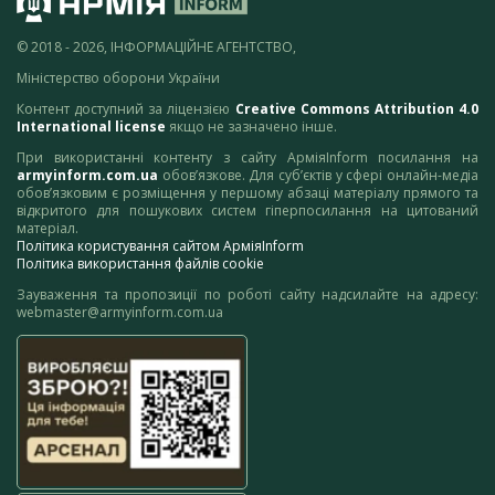
© 2018 - 2026, ІНФОРМАЦІЙНЕ АГЕНТСТВО,
Міністерство оборони України
Контент доступний за ліцензією
Creative Commons Attribution 4.0
International license
якщо не зазначено інше.
При використанні контенту з сайту АрміяInform посилання на
armyinform.com.ua
обов’язкове. Для суб’єктів у сфері онлайн-медіа
обов’язковим є розміщення у першому абзаці матеріалу прямого та
відкритого для пошукових систем гіперпосилання на цитований
матеріал.
Політика користування сайтом АрміяInform
Політика використання файлів cookie
Зауваження та пропозиції по роботі сайту надсилайте на адресу:
webmaster@armyinform.com.ua