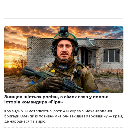
Знищив шістьох росіян, а сімох взяв у полон:
історія командира «Гіря»
Командир 3-ї мотопіхотної роти 43-ї окремої механізованої
бригади Олексій із позивним «Гіря» захищає Харківщину — край,
де народився та виріс.