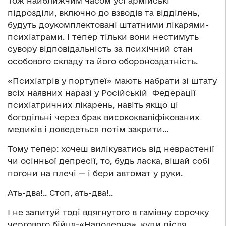
Тож найближчим часом усі армійські
підрозділи, включно до взводів та відділень,
будуть доукомплектовані штатними лікарями-
психіатрами. І тепер тільки вони нестимуть
сувору відповідальність за психічний стан
особового складу та його обороноздатність.
«Психіатрів у портупеї» мають набрати зі штату
всіх наявних наразі у Російській Федерації
психіатричних лікарень, навіть якщо ці
богодільні через брак висококваліфікованих
медиків і доведеться потім закрити…
Тому тепер: хочеш вилікуватись від неврастенії
чи осінньої депресії, то, будь ласка, вішай собі
погони на плечі — і бери автомат у руки.
Ать-два!.. Стоп, ать-два!..
І не запитуй тоді вдягнутого в гамівну сорочку
чергового бійця-«Наполеона», куди після