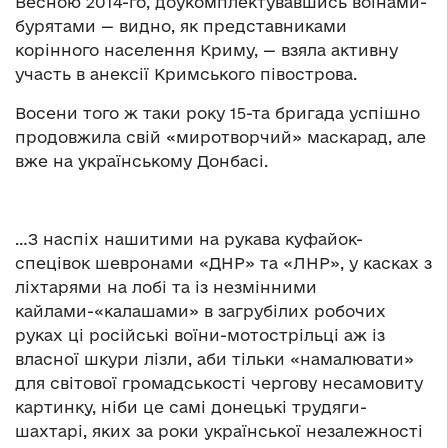
Весною 2014-го, доукомплектувавшись воїнами-
бурятами — видно, як представниками
корінного населення Криму, — взяла активну
участь в анексії Кримського півострова.
Восени того ж таки року 15-та бригада успішно
продовжила свій «миротворчий» маскарад, але
вже на українському Донбасі.
…З наспіх нашитими на рукава куфайок-
спецівок шевронами «ДНР» та «ЛНР», у касках з
ліхтарями на лобі та із незмінними
кайлами-«калашами» в загрубілих робочих
руках ці російські воїни-мотострільці аж із
власної шкури лізли, аби тільки «намалювати»
для світової громадськості чергову несамовиту
картинку, ніби це самі донецькі трудяги-
шахтарі, яких за роки української незалежності