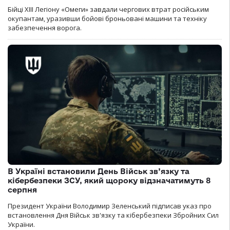
Бійці ХІІІ Легіону «Омеги» завдали чергових втрат російським
окупантам, уразивши бойові броньовані машини та техніку
забезпечення ворога.
В Україні встановили День Військ зв’язку та
кібербезпеки ЗСУ, який щороку відзначатимуть 8
серпня
Президент України Володимир Зеленський підписав указ про
встановлення Дня Військ зв'язку та кібербезпеки Збройних Сил
України.