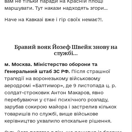
вам не тільки паради на Красній площі
маршувати. Тут накази надходять згори…
Наче на Кавказі вже і гір своїх немає?!.
Бравий вояк Йозеф Швейк знову на
службі…
м. Москва. Міністерство оборони та
Генеральний штаб ЗС РФ.
Після страшної
трагедії на воронезькому військовому
аеродромі «Балтимор», де 9 листопада ц. р.
солдат-строковик Антон Макаров, явно
перебуваючи у стані психічного розладу,
зарубав сокирою майора і застрелив кількох
товаришів по службі, вище військове
керівництво ухвалило епохальне рішення.