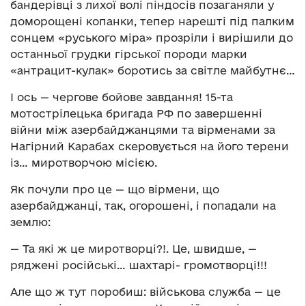
бандерівці з лихої волі піндосів позаганяли у
доморощені копанки, тепер нарешті під палким
сонцем «руського міра» прозріли і вирішили до
останньої грудки гірської породи марки
«антрацит-кулак» боротись за світле майбутнє…
І ось — чергове бойове завдання! 15-та
мотострілецька бригада РФ по завершенні
війни між азербайджанцями та вірменами за
Нагірний Карабах скеровується на його терени
із… миротворчою місією.
Як почули про це — що вірмени, що
азербайджанці, так, огорошені, і попадали на
землю:
— Та які ж це миротворці?!. Це, швидше, —
ряджені російські… шахтарі- громотворці!!!
Але що ж тут поробиш: військова служба — це