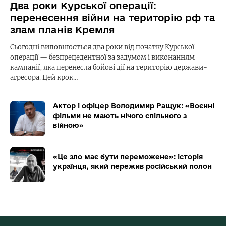
Два роки Курської операції:
перенесення війни на територію рф та
злам планів Кремля
Сьогодні виповнюється два роки від початку Курської
операції — безпрецедентної за задумом і виконанням
кампанії, яка перенесла бойові дії на територію держави-
агресора. Цей крок…
Актор і офіцер Володимир Ращук: «Воєнні
фільми не мають нічого спільного з
війною»
«Це зло має бути переможене»: історія
українця, який пережив російський полон