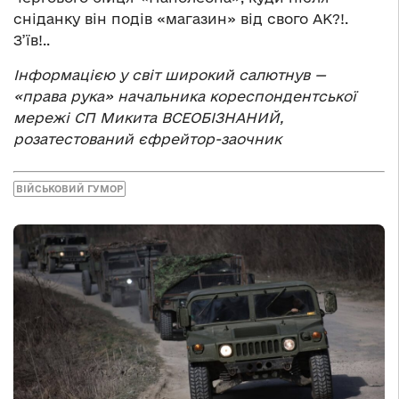
сніданку він подів «магазин» від свого АК?!.
З’їв!..
Інформацією у світ широкий салютнув —
«права рука»
начальника кореспондентської
мережі СП Микита ВСЕОБІЗНАНИЙ,
розатестований єфрейтор-заочник
ВІЙСЬКОВИЙ ГУМОР