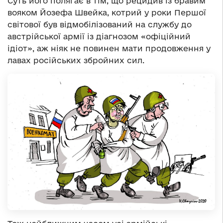
Суть його полягає в тім, що рецидив із бравим
вояком Йозефа Швейка, котрий у роки Першої
світової був відмобілізований на службу до
австрійської армії із діагнозом «офіційний
ідіот», аж ніяк не повинен мати продовження у
лавах російських збройних сил.