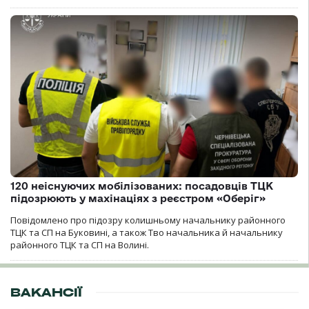
120 неіснуючих мобілізованих: посадовців ТЦК
підозрюють у махінаціях з реєстром «Оберіг»
Повідомлено про підозру колишньому начальнику районного
ТЦК та СП на Буковині, а також Тво начальника й начальнику
районного ТЦК та СП на Волині.
ВАКАНСІЇ