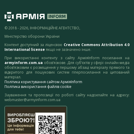
© 2018 - 2026, ІНФОРМАЦІЙНЕ АГЕНТСТВО,
Міністерство оборони України
Контент доступний за ліцензією
Creative Commons Attribution 4.0
International license
якщо не зазначено інше.
При використанні контенту з сайту АрміяInform посилання на
armyinform.com.ua
обов’язкове. Для суб’єктів у сфері онлайн-медіа
обов’язковим є розміщення у першому абзаці матеріалу прямого та
відкритого для пошукових систем гіперпосилання на цитований
матеріал.
Політика користування сайтом АрміяInform
Політика використання файлів cookie
Зауваження та пропозиції по роботі сайту надсилайте на адресу:
webmaster@armyinform.com.ua