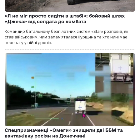
«Я не міг просто сидіти в штабі»: бойовий шлях
«Джека» від солдата до комбата
Командир батальйону безпілотних систем «Star» розповів, як
став військовим, чим запам’яталася Курщина та хто нині має
перевагу у війні дронів.
Спецпризначенці «Омеги» знищили дві ББМ та
вантажівку росіян на Донеччині