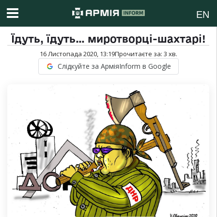
EN
Їдуть, їдуть… миротворці-шахтарі!
16 Листопада 2020, 13:19
Прочитаєте за:
3
хв.
Слідкуйте за АрміяInform в Google